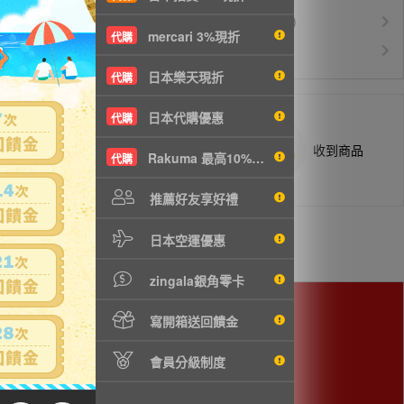
運費$150/KG起(以克計價)
空運優惠
mercari 3%現折
代購
白金會員升等優惠
VIP會員
日本樂天現折
代購
日本代購優惠
代購
商品抵台通知出貨
收到商品
Rakuma 最高10%現折
代購
推薦好友享好禮
日本空運優惠
zingala銀角零卡
寫開箱送回饋金
會員分級制度