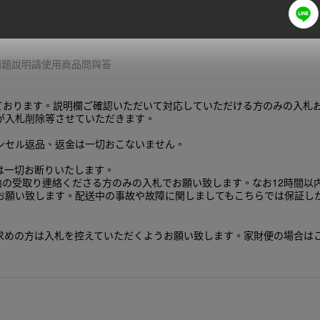
供商品未到貨理賠，請選擇有信用賣家。
細問題說明請使用商品問與答
ております。説明欄ご確認いただいて対応していただける方のみの入札
が入札削除等させていただきます。
ンセル返品、返金は一切おこないません。
は一切お断りいたします。
内の受取り連絡くださる方のみの入札でお願い致します。なお12時間
お願い致します。配送中の事故や故障に関しましてもこちらでは保証し
求めの方は入札を控えていただくようお願い致します。家財便の場合は