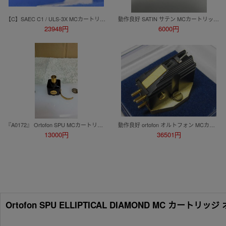
【C】SAEC C1 / ULS-3X MCカートリッジ ヘッドシェル サエク 3026882
動作良好 SATIN サテン MCカートリッジ M-14＋AUDIO CRAFT オーディオクラフト ヘッドシェル AS-2P
23948円
6000円
『A0172』 Ortofon SPU MCカートリッジ ヘッドシェル一体型 デンマーク製 動作確認済み オルトフォン。
動作良好 ortofon オルトフォン MCカートリッジ MC20 SuperII
13000円
36501円
Ortofon SPU ELLIPTICAL DIAMOND MC カー