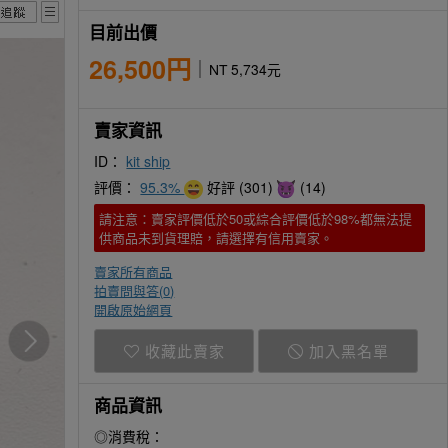
目前出價
26,500円
NT 5,734元
賣家資訊
ID：
kit ship
評價：
95.3%
好評 (301)
(14)
請注意：賣家評價低於50或綜合評價低於98%都無法提
供商品未到貨理賠，請選擇有信用賣家。
賣家所有商品
拍賣問與答(
0
)
開啟原始網頁
收藏此賣家
加入黑名單
商品資訊
◎消費稅：