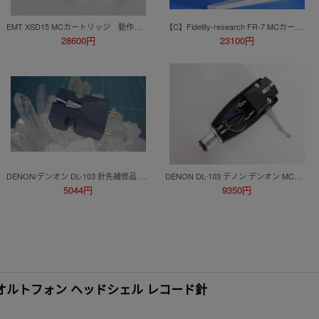
EMT XSD15 MCカートリッジ 動作確認済 ワンオーナー品
【C】Fidelity-research FR-7 MCカートリッジ フィデリティリサーチ 3066477
28600円
23100円
DENON/デンオン DL-103 針先補修品 美品
DENON DL-103 デノン デンオン MCカートリッジ 不明 ヘッドシェル付 動作品 ★ 769C2-13
5044円
9350円
トリッジ オルトフォン ヘッドシェル レコード針