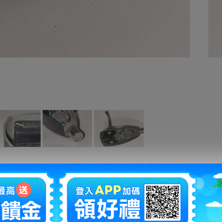
拍賣編號
：
u1229108190
商品新舊
：
有傷損和汙損(在描述中說明)(
說明
)
自動延長
：
有
認証限制
：
否
提前結束
：
有