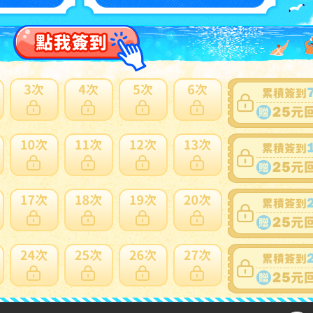
可否退貨
：
否
出價競標
得標填寫委託單
問題商品反映流程