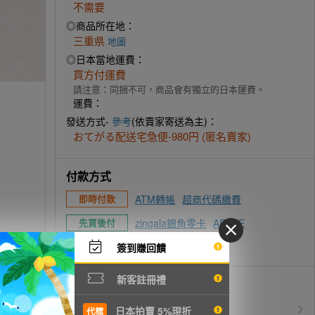
不需要
◎商品所在地：
三重県
地圖
◎日本當地運費：
買方付運費
請注意：同捆不可，商品會有獨立的日本運費。
運費：
發送方式-
參考
(依賣家寄送為主)：
おてがる配送宅急便-980円 (匿名賣家)
付款方式
ATM轉帳
超商代碼繳費
即時付款
zingala銀角零卡
AFTEE
先買後付
信用卡付款
簽到賺回饋
新客註冊禮
優惠活動
所有訂單服務費$0
免服務費
日本拍賣 5%現折
代標