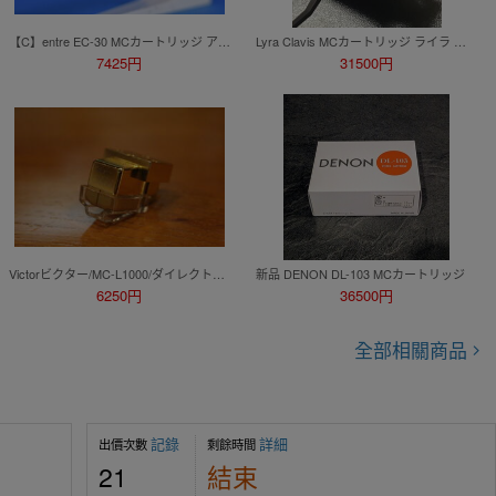
【C】entre EC-30 MCカートリッジ アントレー 3066474
Lyra Clavis MCカートリッジ ライラ クラビス ヘッドシェル付き
7425円
31500円
Victorビクター/MC-L1000/ダイレクトカップル MCカートリッジの中古品です。原則発送出来ません。
新品 DENON DL-103 MCカートリッジ
6250円
36500円
全部相關商品
記錄
詳細
出價次數
剩餘時間
21
結束