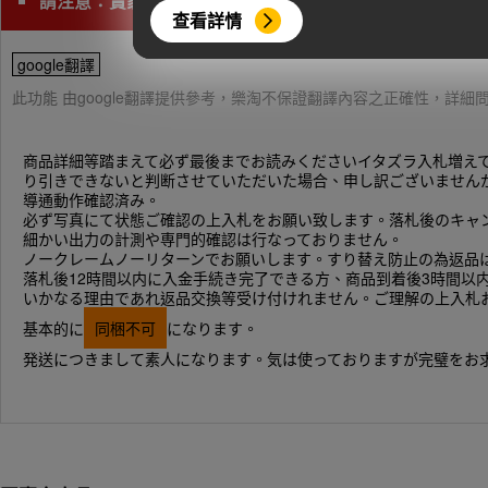
請注意：賣家評價低於50或綜合評價低於98%都無法提
查看詳情
google翻譯
此功能 由google翻譯提供參考，樂淘不保證翻譯內容之正確性，詳
商品詳細等踏まえて必ず最後までお読みくださいイタズラ入札増え
り引きできないと判断させていただいた場合、申し訳ございません
導通動作確認済み。
必ず写真にて状態ご確認の上入札をお願い致します。落札後のキャ
細かい出力の計測や専門的確認は行なっておりません。
ノークレームノーリターンでお願いします。すり替え防止の為返品
落札後12時間以内に入金手続き完了できる方、商品到着後3時間以
いかなる理由であれ返品交換等受け付けれません。ご理解の上入札
基本的に
同梱不可
になります。
発送につきまして素人になります。気は使っておりますが完璧をお