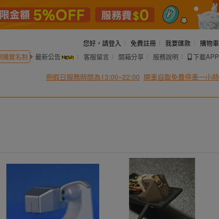
您好，
請登入
免費註冊
我要匯款
購物車
網購實名制
最新公告
客服留言
開箱分享
服務說明
下載APP
例假日服務時間為13:00~22:00
開車自取免費停車一小時