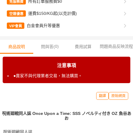
所有訂單服務費$0
免服務費
運費$150/KG起(以克計價)
空運優惠
白金會員升等優惠
VIP會員
0
)
問題商品反映流程
商品說明
問與答(
費用試算
注意事項
●賣家不與代理業者交易，無法購買。
翻譯
原始網頁
呪術廻戦同人誌 Once Upon a Time: SSS ノベルティ付き OZ 魚谷あ
お
呪術廻戦同人誌