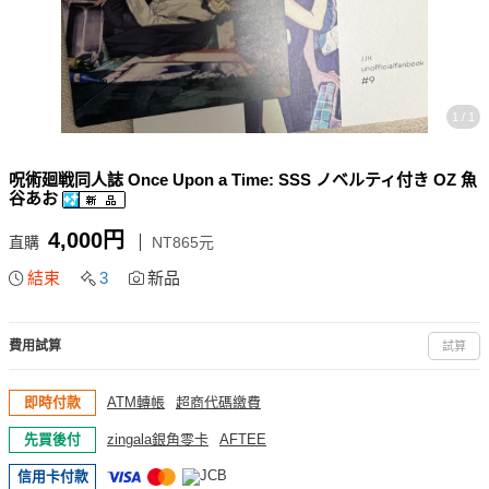
1 / 1
呪術廻戦同人誌 Once Upon a Time: SSS ノベルティ付き OZ 魚
谷あお
4,000円
直購
NT865元
結束
3
新品
費用試算
試算
即時付款
ATM轉帳
超商代碼繳費
先買後付
zingala銀角零卡
AFTEE
信用卡付款