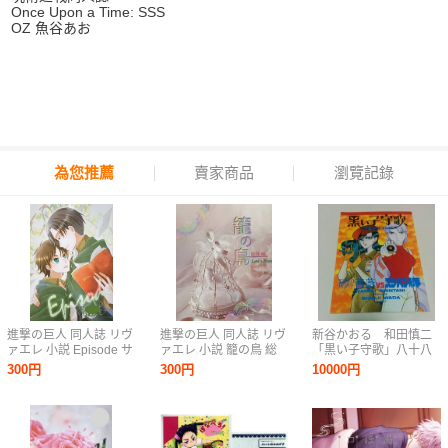
Once Upon a Time: SSS
OZ 魚谷あお
為您推薦
賣家商品
瀏覽記錄
進撃の巨人 同人誌 リヴ
進撃の巨人 同人誌 リヴ
新谷かおる 和田慎二
ァエレ 小説 Episode サ
ァエレ 小説 籠の鳥 総
「黒い子守歌」八十八
バ サバ缶工房 リヴァイ
集編 サバ サバ缶工房
夜 砂の薔薇 vs スケバ
300円
300円
10000円
エレン
リヴァイ エレン
ン刑事 同人誌