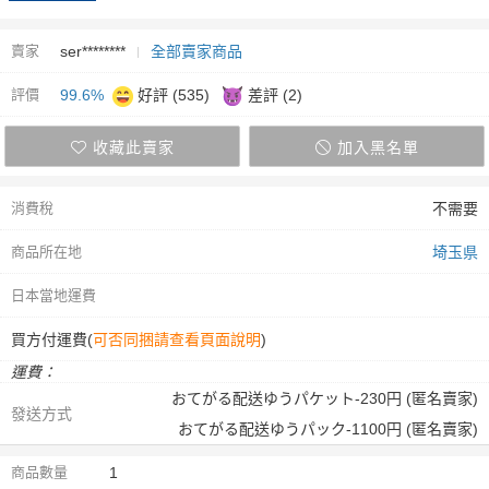
賣家
ser********
全部賣家商品
評價
99.6%
好評 (535)
差評 (2)
收藏此賣家
加入黑名單
消費稅
不需要
商品所在地
埼玉県
日本當地運費
買方付運費(
可否同捆請查看頁面說明
)
運費：
おてがる配送ゆうパケット-230円 (匿名賣家)
發送方式
おてがる配送ゆうパック-1100円 (匿名賣家)
商品數量
1