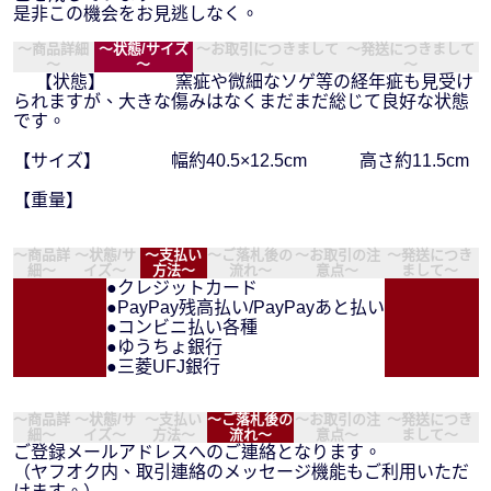
是非この機会をお見逃しなく。
～商品詳細
～状態/サイズ
～お取引につきまして
～発送につきまして
～
～
～
～
【状態】 窯疵や微細なソゲ等の経年疵も見受け
られますが、大きな傷みはなくまだまだ総じて良好な状態
です。
【サイズ】 幅約40.5×12.5cm 高さ約11.5cm
【重量】
～商品詳
～状態/サ
～支払い
～ご落札後の
～お取引の注
～発送につき
細～
イズ～
方法～
流れ～
意点～
まして～
●クレジットカード
●PayPay残高払い/PayPayあと払い
●コンビニ払い各種
●ゆうちょ銀行
●三菱UFJ銀行
～商品詳
～状態/サ
～支払い
～ご落札後の
～お取引の注
～発送につき
細～
イズ～
方法～
流れ～
意点～
まして～
ご登録メールアドレスへのご連絡となります。
（ヤフオク内、取引連絡のメッセージ機能もご利用いただ