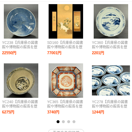
YC238【兵庫県の図書
SD160【兵庫県の図書
YC360【兵庫県の図書
館や博物館の館長を歴
館や博物館の館長を歴
館や博物館の館長を歴
任された歴史研究家遺
任された歴史研究家遺
任された歴史研究家遺
22550円
77001円
2201円
族委託品】鍋島焼 染
族委託品】掛軸 円山
族委託品】古伊万里
付うさぎ文皿 美品
応挙 うさぎ画動物
山水文染付皿 江戸時
検古伊万里
画 日本画 優品
代 優品
YC240【兵庫県の図書
YC365【兵庫県の図書
YC278【兵庫県の図書
館や博物館の館長を歴
館や博物館の館長を歴
館や博物館の館長を歴
任された歴史研究家遺
任された歴史研究家遺
任された歴史研究家遺
6275円
3740円
1244円
族委託品】安南焼 タ
族委託品】古伊万里
族委託品】古伊万里
イ産 18世紀 魚文皿
赤絵染付四方皿 江戸
染付皿 江戸時代 優
鉢 優品
時代 優品
品