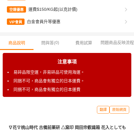
運費$150/KG起(以克計價)
空運優惠
白金會員升等優惠
VIP會員
0
)
問題商品反映流程
商品說明
問與答(
費用試算
注意事項
易碎品限空運，非易碎品可使用海運。
同捆不可，商品會有獨立的日本運費。
同捆不可，商品會有獨立的日本運費
翻譯
原始網頁
∇花∇桃山時代 古備前薬研 △窯印 岡田宗叡識箱 花入としても