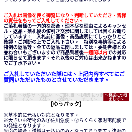
ご入札は画像を良く御覧になり、判断していただき、皆様
の責任をもってご入札してください。
ご落札者様の一方的な都合・理不尽な理由によるキャンセ
ル・返品・落札後の値引き交渉に関しましては固くお断り
しています。 入札前に画像・商品説明にてしっかりとご
確認・ご判断の上でご入札下さい。 特別な事情等による
特例の返品等、全ての返品に関しましては、委託者様との
兼ね合いもございますので商品到着後
一週間以内
での対応
に限らせて頂きます。それ以後のご対応は出来かねますの
でご了承下さい。
ご入札していただいた際には、上記内容すべてにご
賛同いただいたものとさせていただきます。
～商品
～状態/サ
～支払い
～ご落札後
～お取引につき
～発送につき
詳細～
イズ～
方法～
の流れ～
まして～
まして～
【ゆうパック】
※基本的に元払い対応となります。
※大きいお荷物のみ①佐川急便、②らくらく家財宅配便で
の発送となります。
※②の場合、送料は元払いのみとなっております。決済の