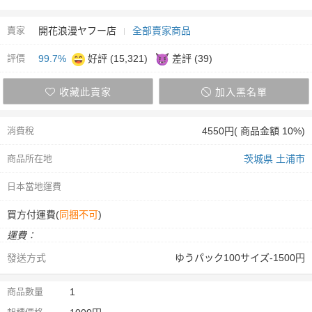
賣家
開花浪漫ヤフー店
全部賣家商品
評價
99.7%
好評 (15,321)
差評 (39)
收藏此賣家
加入黑名單
消費稅
4550円( 商品金額 10%)
商品所在地
茨城県 土浦市
日本當地運費
買方付運費(
同捆不可
)
運費：
發送方式
ゆうパック100サイズ-1500円
商品數量
1