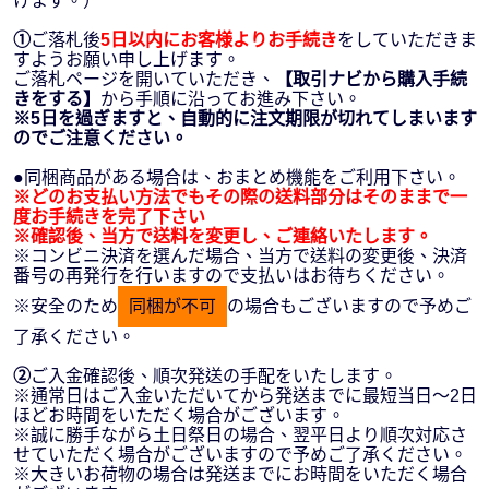
けます。）
①
ご落札後
5日以内にお客様よりお手続き
をしていただきま
すようお願い申し上げます。
ご落札ページを開いていただき、
【取引ナビから購入手続
きをする】
から手順に沿ってお進み下さい。
※5日を過ぎますと、自動的に注文期限が切れてしまいます
のでご注意ください。
●同梱商品がある場合は、おまとめ機能をご利用下さい。
※どのお支払い方法でもその際の送料部分はそのままで一
度お手続きを完了下さい
※確認後、当方で送料を変更し、ご連絡いたします。
※コンビニ決済を選んだ場合、当方で送料の変更後、決済
番号の再発行を行いますので支払いはお待ちください。
※安全のため
同梱が不可
の場合もございますので予めご
了承ください。
②
ご入金確認後、順次発送の手配をいたします。
※通常日はご入金いただいてから発送までに最短当日～2日
ほどお時間をいただく場合がございます。
※誠に勝手ながら土日祭日の場合、翌平日より順次対応さ
せていただく場合がございますので予めご了承ください。
※大きいお荷物の場合は発送までにお時間をいただく場合