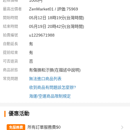
起標價格
1000円
最高出價者
ZenMarket01 / 評価:75969
開始時間
05月12日 18時19分(台灣時間)
結束時間
05月19日 20時42分(台灣時間)
拍賣編號
u1229671988
自動延長
有
提前結束
有
可否退貨
否
商品狀態
有傷損和汙損(在描述中說明)
常見問題
無法進口商品列表
收到商品有問題該怎麼辦?
海運/空運商品限制規定
優惠活動
所有訂單服務費$0
免服務費