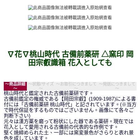
∇花∇桃山時代 古備前薬研 △窯印 岡
田宗叡識箱 花入としても
～商品詳細
～状態/サイズ
～お取引につきまして
～発送につきまして
～
～
～
～
桃山時代と鑑定された古備前薬研です。
古備前鑑定の権威である【岡田宗叡】(1909-1987)による書
付には「古備前薬研 桃山時代」と記されています。(※当方
で時代保証をするものではございません。画像にて各々ご
判断下さい)
元々は漢方薬を磨って粉状にした器である薬研。現在では
花入として愛用される古備前の代表的な作例です。
堅く焼締められた土、一部には窯変景色がさらりと表れ景
色を成しています。