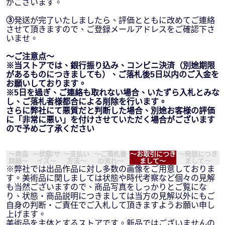
がございます。
③
発送が完了いたしましたら、評価とともに改めてご連絡
させて頂きますので、ご登録メールアドレスをご確認下さ
いませ。
～ご注意点～
※当ストアでは、銀行振り込み、コンビニ決済（別途期限
があるものにつきましても）、ご落札後5日以内のご入金を
お願いしております。
※5日を過ぎ、ご連絡も取れない場合、いたずら入札とみな
し、ご落札者様都合による削除を行います。
さらに弊社にて悪質だと判断した場合、別途お客様の評価
に「非常に悪い」を付けさせていただく場合がございます
ので予めご了承ください
～商品
～状態/サ
～支払い
～ご落札後
～お取引につき
～発送につき
詳細～
イズ～
方法～
の流れ～
まして～
まして～
※弊社では出品作品に対し多数の画像をご用意しておりま
す。美術品に関しましては状態や時代考察など個々の見解
も当然ございますので、商品写真をしっかりとご覧にな
り、状態・商品説明につきましては当方の見解以外にもご
自身の判断・ご責任でご入札して頂きますようお願い申し
上げます。
美術品を主体とするストアです。新品ではございませんの