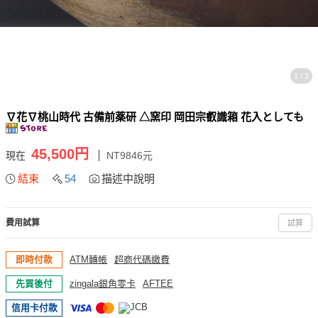
1 / 2
∇花∇桃山時代 古備前薬研 △窯印 岡田宗叡識箱 花入としても
45,500円
現在
NT9846元
結束
54
描述中說明
費用試算
試算
即時付款
ATM轉帳
超商代碼繳費
先買後付
zingala銀角零卡
AFTEE
信用卡付款