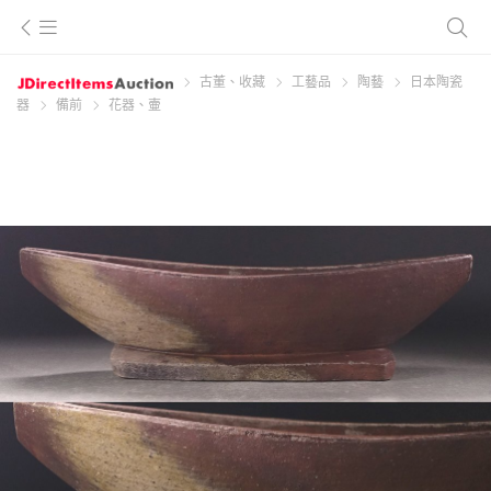
古董、收藏
工藝品
陶藝
日本陶瓷
器
備前
花器、壷