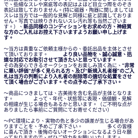
で、些細なスレや窯疵等の表記はよほど目立つ際をのぞき
表記は致しておりません。(特に磁器・陶器に関しましては
スレは当方では一般的な見解と同様に疵と認識しておりま
せん。写真では映りきれないスレ汚れ等も当然ございま
す。）、
新品同様のコンディションをお求めの方、神経質
な方のご入札はお控え下さいますようお願い申し上げま
す。
～当方は貴重なご依頼主様からの、委託出品を主体とさせ
て頂いております。
より良い品物を、誠心誠意、迅
速な対応でお取引させて頂きたいと思っています。
その為安心できるオークションをお楽しみ頂く為に、
“非常
に悪い評価”が多く見られる方、及び“新規入札者様”のご入
札は当方の判断により入札者の削除等の適切な処置をさせ
て頂く場合がございます。その点予めご了承下さい。
～商品につきましては、古美術を含む名品が主体となりま
す。 よって、年代、状態等に表現・価値観・見解
の相違が生じる場合もあるかと思います。（ご不明な点が
ありましたら事前にご質問にてお寄せください）
～PC環境により、実物の色と多少の誤差が生じる場合があ
りますことを、予めご了承下さい。 多くの皆様
に喜んで頂き、後悔のないオークションになるよう日々願
っておりますので、ぜひご協力をお願いいたします。