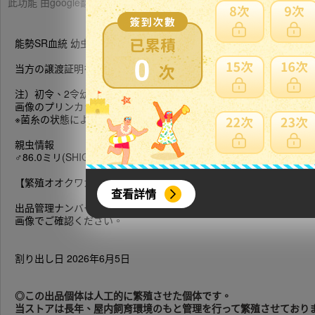
此功能 由google翻譯提供參考，樂淘不保證翻譯內容之正確性，詳
能勢SR血統 幼虫4頭【繁殖オオクワガタ】
0
当方の譲渡証明をお付け致します。
注）初令、2令幼虫につき♂♀の選別はしておりません。
画像のプリンカップの幼虫を発送致します。
※菌糸の状態により変更する場合がございます。
親虫情報
♂86.0ミリ(SHIGE氏24SR-6-13)×♀57.0ミリ(ZENO氏SR-2409-8)
【繁殖オオクワガタ】
查看詳情
出品管理ナンバーNO.2648-005
画像でご確認ください。
割り出し日 2026年6月5日
◎この出品個体は人工的に繁殖させた個体です。
当ストアは長年、屋内飼育環境のもと管理を行って繁殖させており