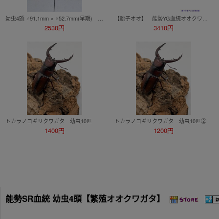
幼虫4頭 ♂91.1mm × ♀52.7mm(早期) 能勢SR血統 国産オオクワガタ 2026ブリード_Dライン①
【銚子オオ】 能勢YG血統オオクワガタ オス親91mm 初二令幼虫3頭セット 2026YG13
2530円
3410円
トカラノコギリクワガタ 幼虫10匹
トカラノコギリクワガタ 幼虫10匹②
1400円
1200円
能勢SR血統 幼虫4頭【繁殖オオクワガタ】