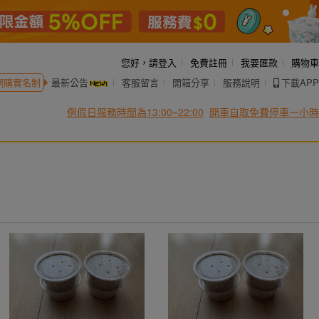
您好，
請登入
免費註冊
我要匯款
購物車
網購實名制
最新公告
客服留言
開箱分享
服務說明
下載APP
例假日服務時間為13:00~22:00
開車自取免費停車一小時