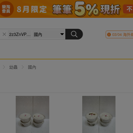
03/04
海外
幼蟲
國內