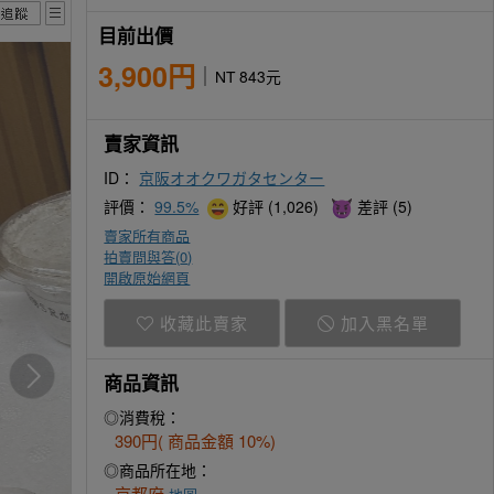
目前出價
3,900円
NT 843元
賣家資訊
ID：
京阪オオクワガタセンター
評價：
99.5%
好評 (1,026)
差評 (5)
賣家所有商品
拍賣問與答(
0
)
開啟原始網頁
收藏此賣家
加入黑名單
商品資訊
◎消費稅：
390円( 商品金額 10%)
◎商品所在地：
京都府