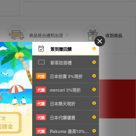
商品抵台通知出貨
收到商品
簽到賺回饋
新客註冊禮
日本拍賣 5%現折
代標
mercari 3%現折
代購
日本樂天現折
代購
日本代購優惠
代購
Rakuma 最高10%現折
代購