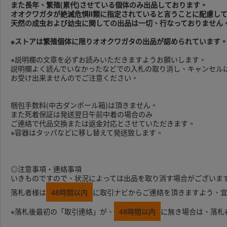
また長年、繁殖(累代)させている個体のみ出品しております。
オオクワガタが絶滅危惧II類に指定されていると言うことに配慮し
天然の成虫および幼虫に関しての出品は
一切、行なっておりません
※ストアは繁殖個体に限りオオクワガタの出品が認められています
※説明欄の文章を必ずお読みいただきますようお願いします。
説明欄よく読んでいなかったなどでの入札の取り消し、キャンセル
お受け出来ませんのでご注意ください。
梱包手数料(中古ダンボール箱)は頂きません。
また死着保証は発送翌日午前中着の場合のみ
ご連絡で代品交換または返金対応とさせていただきます。
※容器はタッパなどに移し替えて発送致します。
◎注意事項・連絡事項
いきものですので、状況によっては出品を取り消す場合がございま
落札者様は
48時間以内
に取引ナビからご連絡を頂きますよう、
※落札後最初の「取引連絡」が、
48時間以内
に無き場合は、落札