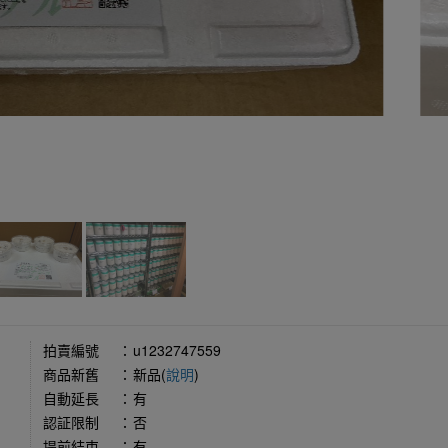
拍賣編號
：
u1232747559
商品新舊
：
新品(
說明
)
自動延長
：
有
認証限制
：
否
提前結束
：
有