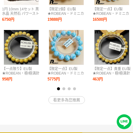
1円 10mm 14セット 黒
【限定1個】EU製
【限定一点】EU製
水晶 天然石 パワースト
★ROBEAN・ドミニカ
★ROBEAN・ドミニカ
ーン アクセサリー ビー
共和国産のラリマー★
共和国産のラリマー★
6750円
19888円
16500円
ズ ブレスレット ネック
パワーストーン ブレス
パワーストーン ブレス
レス 煙水晶 クリスタル
レット 天然石 開運 金
レット 天然石 開運 金
スモーキークォーツ
運 約15.4-16.3mm
運 約10.4mm
D0720723
K0710342
【一点限り】EU製
【限定一点】EU製
【限定一点】貴重 EU製
★ROBEAN・極!極満針
★ROBEAN・ドミニカ
★ROBEAN・極!極満針
ルチルクォーツ★ブレ
共和国産のラリマー★
ルチルクォーツ★ブレ
958円
5775円
463円
スレット パワーストー
パワーストーン ブレス
ス パワーストーン 天然
ン 天然石 金運 お守り
レット 天然石 開運 金
石 金運 お守り 7.7-
8.3-8.8mm M0207636
運 約14.5mm
8.3mm M1009643
D0720730
看更多為您推薦