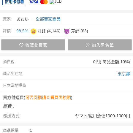
信用卡付款
賣家
あおい
全部賣家商品
評價
98.5%
好評 (4,146)
差評 (63)
收藏此賣家
加入黑名單
消費稅
0円( 商品金額 10%)
商品所在地
東京都
日本當地運費
買方付運費(
可否同捆請查看頁面說明
)
運費：
發送方式
ヤマト/佐川急便1000-1000円
商品數量
1