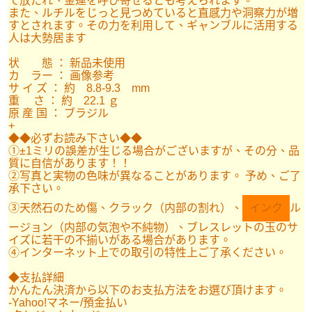
て放たれ、金運を呼び寄せるとも考えられます。
また、ルチルをじっと見つめていると直感力や洞察力が増
すとされます。その力を利用して、ギャンブルに活用する
人は大勢居ます
状 態 ： 新品未使用
カ ラー ： 画像参考
サ イ ズ ： 約 8.8-9.3 mm
重 さ ： 約 22.1 ｇ
原 産 国 ： ブラジル
+
◆◆必ずお読み下さい◆◆
①±1ミリの誤差が生じる場合がございますが、その分、品
質に自信があります！！
②写真と実物の色味が異なることがあります。 予め、ご了
承下さい。
③天然石のため傷、クラック（内部の割れ）、
インク
ル
ージョン（内部の気泡や不純物）、ブレスレットの玉のサ
イズに若干の不揃いがある場合があります。
④インターネット上での取引の特性上ご了承ください。
◆支払詳細
かんたん決済から以下のお支払方法をお選び頂けます。
-Yahoo!マネー/預金払い