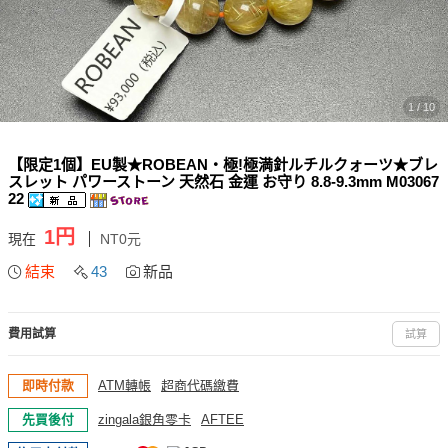
1 / 10
【限定1個】EU製★ROBEAN・極!極満針ルチルクォーツ★ブレ
スレット パワーストーン 天然石 金運 お守り 8.8-9.3mm M03067
22
1円
現在
NT0元
結束
43
新品
費用試算
試算
即時付款
ATM轉帳
超商代碼繳費
先買後付
zingala銀角零卡
AFTEE