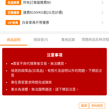
所有訂單服務費$0
免服務費
運費$150/KG起(以克計價)
空運優惠
白金會員升等優惠
VIP會員
0
)
問題商品反映流程
商品說明
問與答(
費用試算
注意事項
●賣家不與代理業者交易，無法購買。
偵測到故障品(垃圾品)、有照片及說明以外的問題，下標前注
意
需在賣家要求時間完成匯款
墨水為液體，無法國際運送，請下標前注意。
翻譯
原始網頁