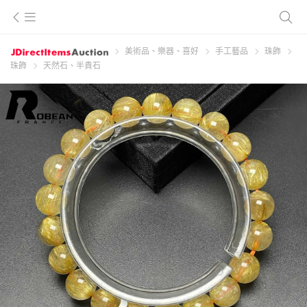
美術品、樂器、喜好
手工藝品
珠飾
珠飾
天然石、半貴石