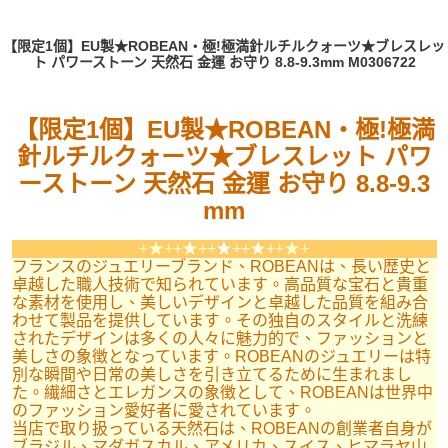
【限定1個】EU製★ROBEAN・極!極満針ルチルクォーツ★ブレスレッ
ト パワーストーン 天然石 金運 お守り 8.8-9.3mm M0306722
【限定1個】EU製★ROBEAN・極!極満
針ルチルクォーツ★ブレスレット パワ
ーストーン 天然石 金運 お守り 8.8-9.3
mm
+★+
+★+
+★+
+★+
+★+
フランスのジュエリーブランド、ROBEANは、長い歴史と
卓越した職人技術で知られています。高品質な宝石と貴重
な素材を使用し、美しいデザインと卓越した品質を組み合
わせて製品を提供しています。その独自のスタイルと洗練
されたデザインは多くの人々に魅力的で、ファッションと
美しさの象徴となっています。ROBEANのジュエリーは特
別な瞬間や日常の美しさを引き立てるために生まれまし
た。繊細さとエレガンスの象徴として、ROBEANは世界中
のファッション愛好者に愛されています。
当店で取り扱っている天然石は、ROBEANの創業者自身が
ブラジル、マダガスカル、アメリカ、スイス、ヒマラヤ山