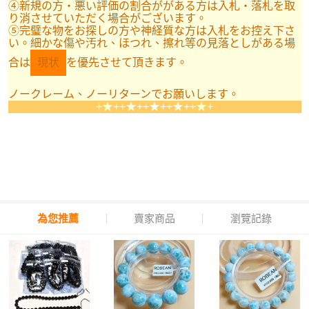
④新規の方・悪い評価の割合ががある方は入札・落札を取
り消させていただく場合がございます。
⑤完璧な物をお探しの方や神経質な方は入札をお控え下さ
い。細かな傷や汚れ、ほつれ、擦れ等の見落としがある場
合は
現状
を優先させて頂きます。
ノークレーム、ノーリターンでお願いします。
+★+
+★+
+★+
+★+
+★+
為您推薦
賣家商品
瀏覽記錄