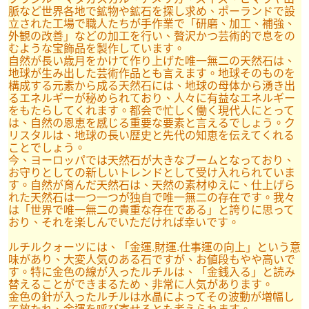
脈など世界各地で鉱物や鉱石を探し求め、ポーランドで設
立された工場で職人たちが手作業で「研磨、加工、補強、
外観の改善」などの加工を行い、贅沢かつ芸術的で息をの
むような宝飾品を製作しています。
自然が長い歳月をかけて作り上げた唯一無二の天然石は、
地球が生み出した芸術作品とも言えます。地球そのものを
構成する元素から成る天然石には、地球の母体から湧き出
るエネルギーが秘められており、人々に有益なエネルギー
をもたらしてくれます。都会で忙しく働く現代人にとって
は、自然の恩恵を感じる重要な要素と言えるでしょう。ク
リスタルは、地球の長い歴史と先代の知恵を伝えてくれる
ことでしょう。
今、ヨーロッパでは天然石が大きなブームとなっており、
お守りとしての新しいトレンドとして受け入れられていま
す。自然が育んだ天然石は、天然の素材ゆえに、仕上げら
れた天然石は一つ一つが独自で唯一無二の存在です。我々
は「世界で唯一無二の貴重な存在である」と誇りに思って
おり、それを楽しんでいただければ幸いです。
ルチルクォーツには、「金運.財運.仕事運の向上」という意
味があり、大変人気のある石ですが、お値段もやや高いで
す。特に金色の線が入ったルチルは、「金銭入る」と読み
替えることができまるため、非常に人気があります。
金色の針が入ったルチルは水晶によってその波動が増幅し