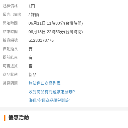
起標價格
1円
最高出價者
/ 評価:
開始時間
06月11日 11時30分(台灣時間)
結束時間
06月18日 22時53分(台灣時間)
拍賣編號
u1233178775
自動延長
有
提前結束
有
可否退貨
否
商品狀態
新品
常見問題
無法進口商品列表
收到商品有問題該怎麼辦?
海運/空運商品限制規定
優惠活動