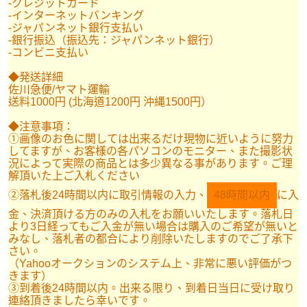
-クレジットカード
-インターネットバンキング
-ジャパンネット銀行支払い
-銀行振込（振込先：ジャパンネット銀行）
-コンビニ支払い
◆発送詳細
佐川急便/ヤマト運輸
送料1000円 (北海道1200円 沖縄1500円）
◆注意事項：
①画像のお色に関しては出来るだけ現物に近いように努力
してますが、お客様の各パソコンのモニター、また撮影状
況によって実際の商品とは多少異なる事があります。ご理
解頂いた上ご入札ください
②落札後24時間以内に取引情報の入力、
48時間以内
に入
金、決済頂ける方のみの入札をお願いいたします。落札日
より3日経ってもご入金が無い場合は購入のご希望が無いと
みなし、落札者の都合により削除いたしますのでご了承下
さい。
（Yahooオークションのシステム上、非常に悪い評価がつ
きます）
③到着後24時間以内。出来る限り、到着日当日に受け取り
連絡頂きましたら幸いです。