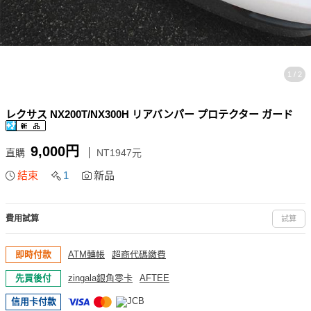
1 / 2
レクサス NX200T/NX300H リアバンパー プロテクター ガード
9,000円
直購
NT1947元
結束
1
新品
費用試算
試算
即時付款
ATM轉帳
超商代碼繳費
先買後付
zingala銀角零卡
AFTEE
信用卡付款