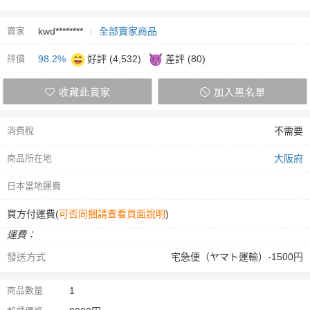
賣家
kwd********
全部賣家商品
評價
98.2%
好評 (4,532)
差評 (80)
收藏此賣家
加入黑名單
消費稅
不需要
商品所在地
大阪府
日本當地運費
買方付運費(
可否同捆請查看頁面說明
)
運費：
發送方式
宅急便（ヤマト運輸）-1500円
商品數量
1