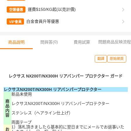
運費$150/KG起(以克計價)
空運優惠
白金會員升等優惠
VIP會員
0
)
問題商品反映流程
商品說明
問與答(
費用試算
翻譯
原始網頁
レクサス NX200T/NX300H リアバンパー プロテクター ガード
レクサスNX200T/NX300H リアバンパープロテクター
新品未使用
商
レクサスNX200T/NX300H リアバンパープロテクター
品
内
ステンレス（ヘアライン仕上げ）
容
両面テープ
1）落札頂きましたら基本的に翌日までにメールでお返事いた
お