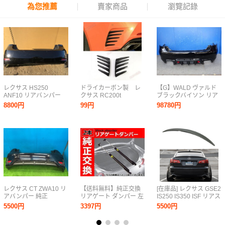
為您推薦
賣家商品
瀏覽記錄
レクサス HS250
ドライカーボン製 レ
【G】WALD ヴァルド
ANF10 リアバンパー
クサス RC200t
ブラックバイソン リア
カラーNO.217
RC300h RC300
バンパー エアロ レクサ
8800円
99円
98780円
RC350 RC Fスポーツ
ス UVF46 LS600HL
2015～2021年式 リア
212 ブラック ls600h
バンパーフェンダー出
LS460 LS460L USF40
口パネル 2枚
USF41 UVF45
レクサス CT ZWA10 リ
【送料無料】純正交換
[在庫品] レクサス GSE2
アバンパー 純正
リアゲート ダンパー 左
IS250 IS350 ISF リアス
52159-76070-C1 214
右 『2本』レクサス
ポイラー トランクスポ
5500円
3397円
5500円
ブラックオパールマイ
CT200H ZWA10
イラー ABS 素地 未塗
カ CT200H バージョン
68950-76041 68960-
装 2006-2012 OE