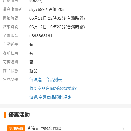
起標價格
9000円
最高出價者
sky7699 / 評価:205
開始時間
06月11日 22時32分(台灣時間)
結束時間
06月12日 16時22分(台灣時間)
拍賣編號
u398668191
自動延長
有
提前結束
有
可否退貨
否
商品狀態
新品
常見問題
無法進口商品列表
收到商品有問題該怎麼辦?
海運/空運商品限制規定
優惠活動
所有訂單服務費$0
免服務費