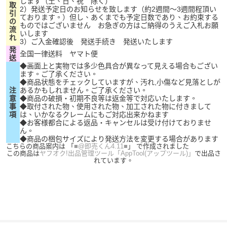
します（土、日、祝 除く）
取
2）発送予定日のお知らせを致します（約2週間～3週間程頂い
引
ております。）但し、あくまでも予定日数であり、お約束する
の
ものではございません お急ぎの方はご納得のうえご入札お願
流
いします
れ
3）ご入金確認後 発送手続き 発送いたします
発
全国一律送料 ヤマト便
送
◆画面上と実物では多少色具合が異なって見える場合もござい
ます。ご了承ください。
◆商品状態をチェックしていますが、汚れ,小傷など見落としが
注
あるかもしれません。ご了承ください。
意
◆商品の破損・初期不良等は返金等で対応いたします。
事
◆取付された物、使用された物、加工された物に付きまして
項
は、いかなるクレームにもご対応出来かねます
◆お客様都合による返品・キャンセルは受け付けておりませ
ん。
◆商品の梱包サイズにより発送方法を変更する場合があります
こちらの商品案内は 「
■@即売くん4.11■
」 で作成されました
この商品は
ヤフオク!出品管理ツール「AppTool(アップツール)」
で出品さ
れています。