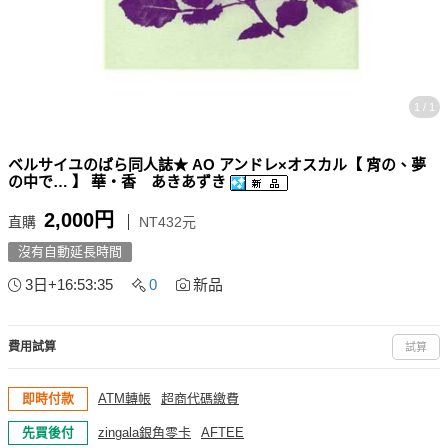
1 / 1
ベルサイユのばら同人誌★ AO アンドレ×オスカル【 宵の、夢
の中で… 】 華・香 あきあずき
2,000円
直購
NT432元
沒有自動延長時間
3日+16:53:34
0
新品
費用試算
試算
即時付款
ATM轉帳
超商代碼繳費
先買後付
zingala銀角零卡
AFTEE