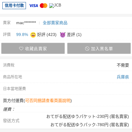
信用卡付款
賣家
mac********
全部賣家商品
評價
99.8%
好評 (423)
差評 (1)
收藏此賣家
加入黑名單
消費稅
不需要
商品所在地
兵庫県
日本當地運費
買方付運費(
可否同捆請查看頁面說明
)
運費：
おてがる配送ゆうパケット-230円 (匿名賣家)
發送方式
おてがる配送ゆうパック-780円 (匿名賣家)