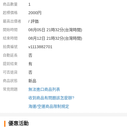
商品數量
1
起標價格
2000円
最高出價者
/ 評価:
開始時間
08月05日 21時32分(台灣時間)
結束時間
08月12日 21時32分(台灣時間)
拍賣編號
v1113882701
自動延長
否
提前結束
有
可否退貨
否
商品狀態
新品
常見問題
無法進口商品列表
收到商品有問題該怎麼辦?
海運/空運商品限制規定
優惠活動