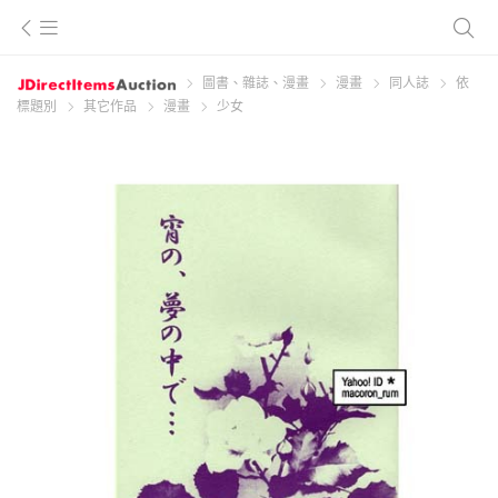
圖書、雜誌、漫畫
漫畫
同人誌
依
標題別
其它作品
漫畫
少女