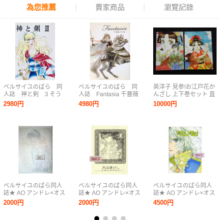
為您推薦
賣家商品
瀏覽記錄
ベルサイユのばら 同
ベルサイユのばら 同
英洋子 見参!お江戸花か
人誌 神と剣 3 そう
人誌 Fantasia 千薔薇
んざし 上下巻セット 直
びしん
の幻想 山本ぱんだほ
筆サイン入（レディレ
2980円
4980円
10000円
か 千薔薇管理人会有
ディ！・ハロー！レデ
志
ィリン）(Lady
Lynn!,Lady Lady!!,Yoko
Hanabusa)
ベルサイユのばら同人
ベルサイユのばら同人
ベルサイユのばら同人
誌★ AO アンドレ×オス
誌★ AO アンドレ×オス
誌★ AO アンドレ×オス
カル【 外套と手袋 】
カル【 月は清けし 】マ
カル【 金の陽 銀の月
2000円
2000円
4500円
マリアージュ
リアージュ
】 Brilliant Trees 星き
らら