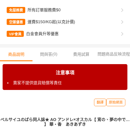
所有訂單服務費$0
免服務費
運費$150/KG起(以克計價)
空運優惠
白金會員升等優惠
VIP會員
0
)
問題商品反映流程
商品說明
問與答(
費用試算
注意事項
賣家不提供退貨賠償等責任
翻譯
原始網頁
ベルサイユのばら同人誌★ AO アンドレ×オスカル【 宵の、夢の中で…
】 華・香 あきあずき