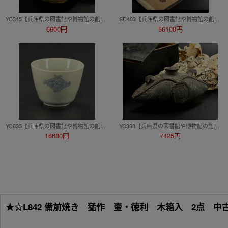
YC345【兵庫県の図書館や博物館の館長を歴任された歴史研究家遺族委託品】江戸時代 瀬戸で造られた珍しい織部焼茶碗 珍品茶道具
SD403【兵庫県の図書館や博物館の館長を歴任された歴史研究家遺族委託品】掛軸巻物 鳥文斎栄之 浮世絵-美人図人物画 日本画 優品
6600円
56100円
YC633【兵庫県の図書館や博物館の館長を歴任された歴史研究家遺族委託品】古伊万里 古印判の蕎麦猪口 江戸時代 珍品優品
YC368【兵庫県の図書館や博物館の館長を歴任された歴史研究家遺族委託品】縄文弥生時代 土器 皮袋形瓶 珍品
16680円
7425円
★☆L842 備前焼き 猛作 壷・徳利 木箱入 2点 中