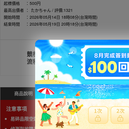
起標價格
：
500円
最高出價者
：
たかちゃん / 評價:1321
開始時間
：
2026年05月14日 18時08分(台灣時間)
結束時間
：
2026年05月19日 20時18分(台灣時間)
競標
註冊會員
流程
商品說明
問與答(
0
)
費用試算
注意事項
易碎品限空運，非易碎品可使用海運。
偵測到故障品(垃圾品)、有照片及說明以外的問題，下標前