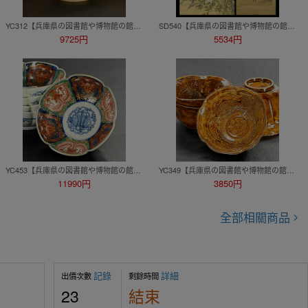
YC312【兵庫県の図書館や博物館の館長を歴任された歴史研究家遺族委託品】裏千家御箱書江戸時代茶道具野々村仁清京焼草花絵古清水茶碗
SD540【兵庫県の図書館や博物館の館長を歴任された歴史研究家遺族委託品】掛軸 岡田鶴川 極彩細密花鳥孔雀画 日本画 優品
9725円
5534円
YC453【兵庫県の図書館や博物館の館長を歴任された歴史研究家遺族委託品】九谷焼（大聖寺伊万里）金襴手鉢小鉢小皿 江戸時代 優品
YC349【兵庫県の図書館や博物館の館長を歴任された歴史研究家遺族委託品】江戸時代 古瀬戸系の型押し小鉢 優品和食器
11990円
3850円
全部相關商品
記錄
詳細
出價次數
剩餘時間
23
結束