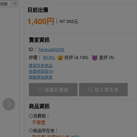
目前出價
1,400円
NT 302元
賣家資訊
ID：
hareuse0206
評價：
99.9%
好評 (4,130)
差評 (5)
賣家所有商品
拍賣問與答(
0
)
開啟原始網頁
收藏此賣家
加入黑名單
商品資訊
◎消費稅：
不需要
◎商品所在地：
東京都 武蔵村山市