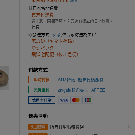
地圖
◎日本當地運費：
買方付運費
請注意：同捆不可，商品會有獨立的日本運費。
運費：
◎發送方式-
參考
(依賣家寄送為主)：
宅急便（ヤマト運輸）
ゆうパック
飛脚宅配便（佐川急便）
付款方式
ATM轉帳
超商代碼繳費
即時付款
zingala銀角零卡
AFTEE
先買後付
信用卡付款
優惠活動
所有訂單服務費$0
免服務費