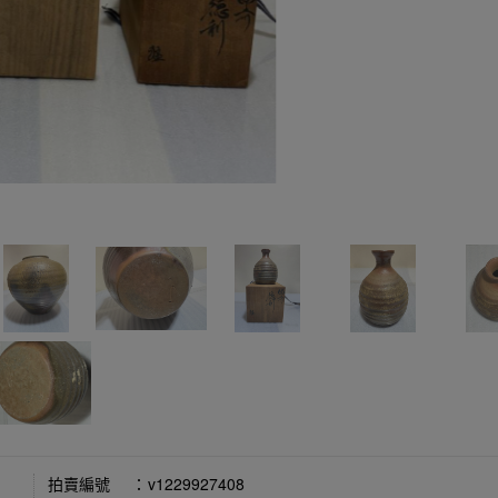
拍賣編號
：
v1229927408