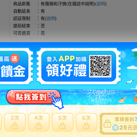
商品新舊
：
有傷損和汙損(在描述中說明)(
說明
)
自動延長
：
有
認証限制
：
有(
說明
)
提前結束
：
否
可否退貨
：
否
出價競標
得標填寫委託單
問題商品反映流程
注意