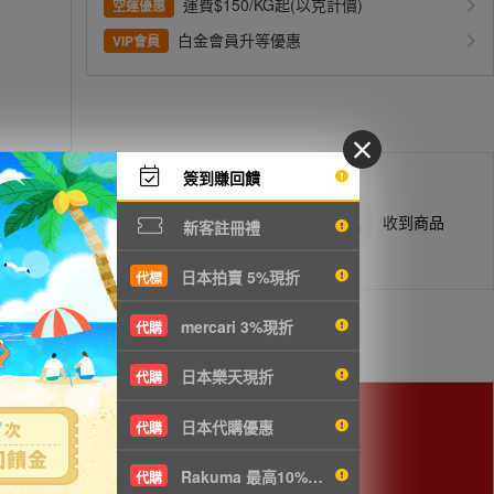
運費$150/KG起(以克計價)
空運優惠
白金會員升等優惠
VIP會員
簽到賺回饋
商品抵台通知出貨
收到商品
新客註冊禮
日本拍賣 5%現折
代標
mercari 3%現折
代購
日本樂天現折
代購
日本代購優惠
代購
Rakuma 最高10%現折
代購