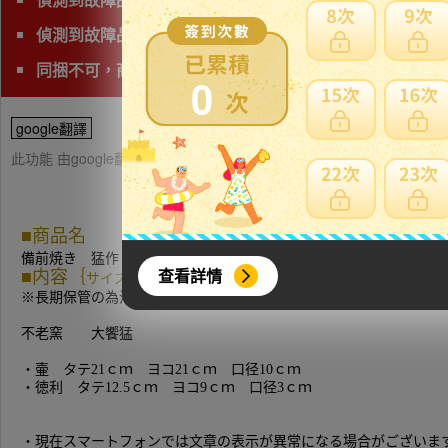
偵測到故障品(垃圾品)、問題商品、可能無法修理字樣,下
同捆不可，商品會有獨立的日本運費
0
google翻譯
此功能 由google翻譯提供參考，樂淘不保證翻譯內容之正確性，詳
■商品名
備前焼き 猛作 壷・徳利 木箱入 2点
查看詳情
■内容｛
サイズ(約)/(画像参照/素人採寸)｝
※長期保管の為汚れあり
不老窯 大饗猛
・壷 タテ21ｃｍ ヨコ21ｃｍ 口径10ｃｍ
・徳利 タテ12.5ｃｍ ヨコ9ｃｍ 口径3ｃｍ
・現在スマートフォンでは文章の表示が異常になる場合がございま