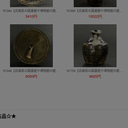
YC364【兵庫県の図書館や博物館の館長を歴任された歴史研究家遺族委託品】江戸時代 瀬戸絵皿 優品 古民芸
YC369【兵庫県の図書館や博物館の館長を歴任された歴史研究家遺族委託品】朝鮮唐津小さな徳利 江戸前期 優品
3410円
10022円
YC346【兵庫県の図書館や博物館の館長を歴任された歴史研究家遺族委託品】古墳美術時代青銅肌の美しい古鏡 古銅鏡
YC759【兵庫県の図書館や博物館の館長を歴任された歴史研究家遺族委託品】江戸初期 景色の良い朝鮮唐津徳利 優品 酒器
6050円
9625円
古品☆★