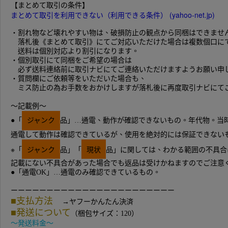
【まとめて取引の条件
】
まとめて取引を利用できない（利用できる条件） (yahoo-net.jp)
・割れ物など壊れやすい物は、破損防止の観点から同梱はできませ
落札後《まとめて取引》にてご対応いただけた場合は複数個口に
送料は個別対応より割引になります。
・個別取引にて同梱をご希望の場合は
必ず送料連絡前に取引ナビにてご連絡いただけますようお願い申
・質問欄にご依頼等をいただいた場合も、
ミス防止の為お手数をおかけしますが落札後に再度取引ナビにて
～記載例～
●「
ジャンク
品」…通電、動作が確認できないもの。年代物。当
通電して動作は確認できているが、使用を絶対的には保証できない
※「
ジャンク
品」「
現状
品」に関しては、わかる範囲の不具合
記載にない不具合があった場合でも返品は受けかねますのでご注意
●「通電OK」…通電のみ確認できているもの。
ーーーーーーーーーーーーーーーーーーーーーーー
■支払方法
→
ヤフーかんたん決済
■発送について
（
梱包サイズ：120）
～発送料金～