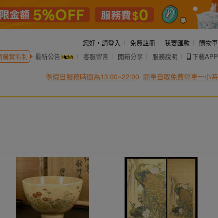
您好，
請登入
免費註冊
我要匯款
購物車
網購實名制
最新公告
客服留言
開箱分享
服務說明
下載APP
例假日服務時間為13:00~22:00
開車自取免費停車一小時