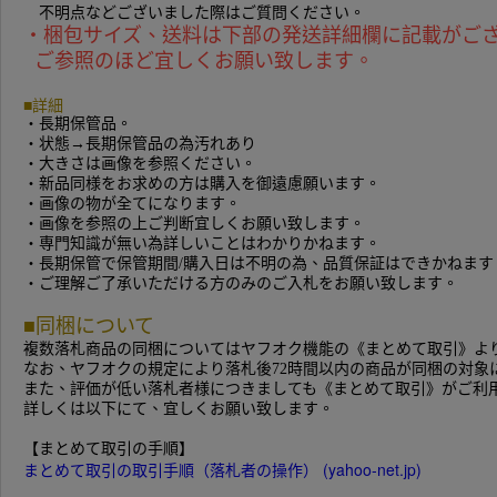
不明点などございました際はご質問ください。
・梱包サイズ、送料は下部の発送詳細欄に記載がご
ご参照のほど宜しくお願い致します。
■詳細
・長期保管品。
・状態→長期保管品の為汚れあり
・大きさは画像を参照ください。
・新品同様をお求めの方は購入を御遠慮願います。
・画像の物が全てになります。
・画像を参照の上ご判断宜しくお願い致します。
・専門知識が無い為詳しいことはわかりかねます。
・長期保管で保管期間/購入日は不明の為、品質保証はできかねます
・ご理解ご了承いただける方のみのご入札をお願い致します。
■同梱について
複数落札商品の同梱についてはヤフオク機能の《まとめて取引》よ
なお、ヤフオクの規定により落札後72時間以内の商品が同梱の対象
また、評価が低い落札者様につきましても《まとめて取引》がご利
詳しくは以下にて、宜しくお願い致します。
【まとめて取引の手順】
まとめて取引の取引手順（落札者の操作） (yahoo-net.jp)