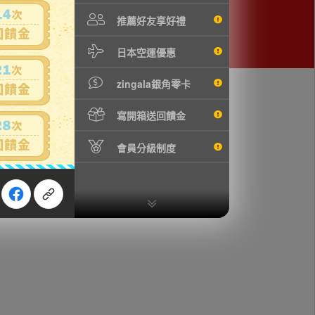
推薦好友享好禮
日本空運優惠
zingala銀角零卡
寫開箱送回饋金
會員分級制度