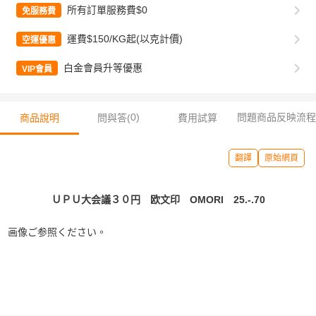
所有訂單服務費$0
免服務費
運費$150/KG起(以克計價)
空運優惠
白金會員升等優惠
VIP會員
0
)
問題商品反映流程
商品說明
問與答(
費用試算
翻譯
原始網頁
ＵＰＵ大会議３０円 欧文印 OMORI 25.-.70
画像ご参照ください。