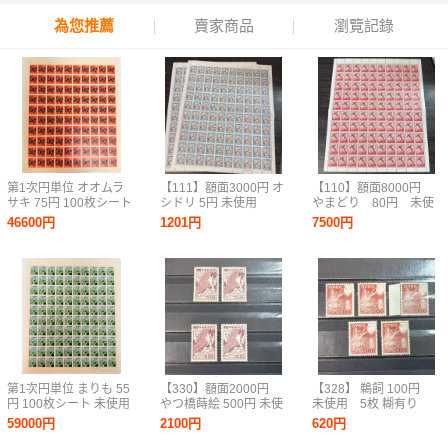
為您推薦
賣家商品
瀏覽記錄
第1次円単位 オオムラ
【111】額面3000円 オ
【110】額面8000円
サキ 75円 100枚シート
シドリ 5円 未使用
やまどり 80円 未使
未使用 普通切手 長期保
100枚シート×2 糊有
用 100枚シート 新動
46600円
1201円
7500円
管品 #2011
り NH 動植物国宝図
植物国宝図案切手 三
案切手 三つ折りで発
つ折りで発送
送
第1次円単位 まりも 55
【330】額面2000円
【328】 鵜飼 100円
円 100枚シート 未使用
やつ橋蒔絵 500円 未使
未使用 5枚 糊有り
普通切手 長期保管品
用 4枚 糊有 第２次
第２次動植物国宝図案
59000円
2100円
620円
#2012
動植物国宝図案切手
切手