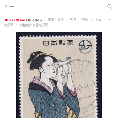
古董、收藏
郵票、明信片
日本
一
般郵票
動植物國寶圖案郵票