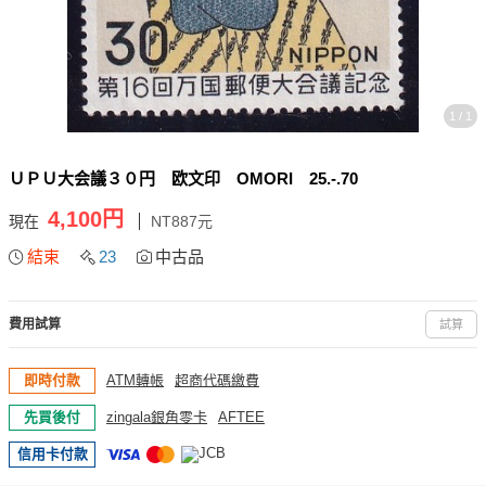
1 / 1
ＵＰＵ大会議３０円 欧文印 OMORI 25.-.70
4,100円
現在
NT887元
結束
23
中古品
費用試算
試算
即時付款
ATM轉帳
超商代碼繳費
先買後付
zingala銀角零卡
AFTEE
信用卡付款