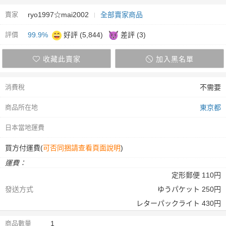
賣家
ryo1997☆mai2002
全部賣家商品
評價
99.9%
好評 (5,844)
差評 (3)
收藏此賣家
加入黑名單
消費稅
不需要
商品所在地
東京都
日本當地運費
買方付運費(
可否同捆請查看頁面說明
)
運費：
定形郵便 110円
發送方式
ゆうパケット 250円
レターパックライト 430円
商品數量
1