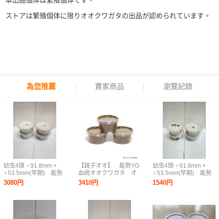
本出品個体は繁殖個体です。
ストアは繁殖個体に限りオオクワガタの出品が認められています。
為您推薦
賣家商品
瀏覽記錄
幼虫4頭 ♂91.8mm ×
【銚子オオ】 能勢YG
幼虫4頭 ♂91.8mm ×
♀53.5mm(早期) 能勢
血統オオクワガタ オ
♀53.5mm(早期) 能勢
SR血統 国産オオクワガ
ス親91mm 初二令幼
SR血統 国産オオクワガ
3080円
3410円
1540円
タ 2026ブリード_Cラ
虫3頭セット
タ 2026ブリード_Cラ
イン②
2026YG13
イン③