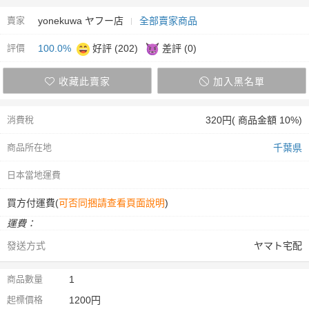
賣家
yonekuwa ヤフー店
全部賣家商品
評價
100.0%
好評 (202)
差評 (0)
收藏此賣家
加入黑名單
消費稅
320円( 商品金額 10%)
商品所在地
千葉県
日本當地運費
買方付運費(
可否同捆請查看頁面說明
)
運費：
發送方式
ヤマト宅配
商品數量
1
起標價格
1200円