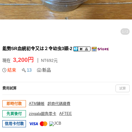
1 / 2
能勢SR血統初令又は２令幼虫3頭-2
3,200円
現在
NT692元
結束
13
新品
費用試算
試算
即時付款
ATM轉帳
超商代碼繳費
先買後付
zingala銀角零卡
AFTEE
信用卡付款