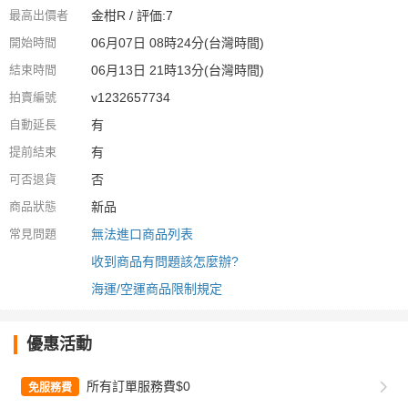
最高出價者
金柑R / 評価:7
開始時間
06月07日 08時24分(台灣時間)
結束時間
06月13日 21時13分(台灣時間)
拍賣編號
v1232657734
自動延長
有
提前結束
有
可否退貨
否
商品狀態
新品
常見問題
無法進口商品列表
收到商品有問題該怎麼辦?
海運/空運商品限制規定
優惠活動
所有訂單服務費$0
免服務費