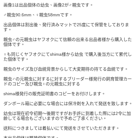
画像1は出品個体の幼虫、画像2が♂親虫です。
♂親虫90.6mm、♀親虫58mmです。
出品個体は割出後、発行済みマットで25度にて保管をしておりま
す。
親虫♂の元親虫はヤフオクにて信頼の出来る出品者様から購入した
個体です。
♀も同じくヤフオクにてshima様から幼虫 で購入後当方にて累代し
た個体です。
親虫のサイズ及び血統背景からして大変期待の持てる血統です。
親虫♂の元親虫に対するに対するブリーダー様発行の飼育管理カー
ドのコピー及び親虫♀の元親虫に対する
shima様発行の販売証明書のコピーをお付けします。
ダンボール箱に
必要にな場合には保冷剤を入れて
発送を致します。
幼虫は現在初令初期～後期ですがお手許に到着した際には2令に加
齢してる場合もございますので予めご了承ください。
送料につきましては着払いにて発送をさせていただきます。