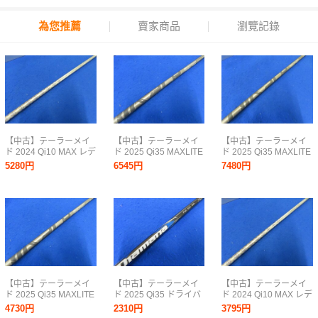
為您推薦
賣家商品
瀏覽記錄
【中古】テーラーメイ
【中古】テーラーメイ
【中古】テーラーメイ
ド 2024 Qi10 MAX レデ
ド 2025 Qi35 MAXLITE
ド 2025 Qi35 MAXLITE
ィース ドライバー用 ス
ドライバー用 スリーブ
ドライバー用 スリーブ
5280円
6545円
7480円
リーブ付シャフト単体
付シャフト単体【S】
付シャフト単体【R】
【A】ELDIO TM40
2025 AIR SPEEDER
2025 AIR SPEEDER
TM
TM
【中古】テーラーメイ
【中古】テーラーメイ
【中古】テーラーメイ
ド 2025 Qi35 MAXLITE
ド 2025 Qi35 ドライバ
ド 2024 Qi10 MAX レデ
ドライバー用 スリーブ
ー用 スリーブ付シャフ
ィース ドライバー用 ス
4730円
2310円
3795円
付シャフト単体【SR】
ト単体【SR】Diamana
リーブ付シャフト単体