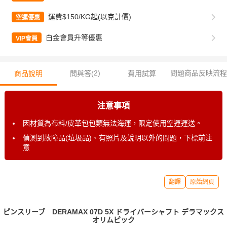
運費$150/KG起(以克計價)
空運優惠
白金會員升等優惠
VIP會員
2
)
問題商品反映流程
商品說明
問與答(
費用試算
注意事項
因材質為布料/皮革包包類無法海運，限定使用空運運送。
偵測到故障品(垃圾品)、有照片及說明以外的問題，下標前注
意
翻譯
原始網頁
ピンスリーブ DERAMAX 07D 5X ドライバーシャフト デラマックス
オリムピック