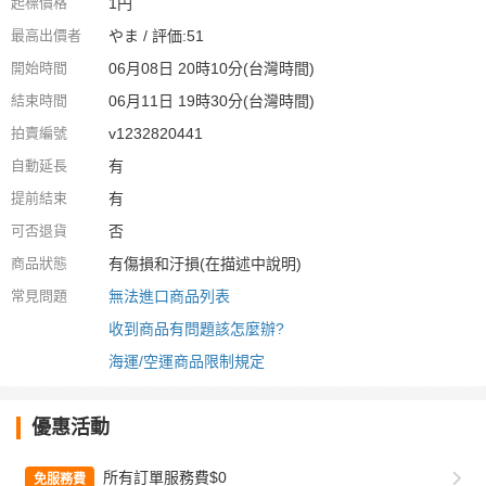
起標價格
1円
最高出價者
やま / 評価:51
開始時間
06月08日 20時10分(台灣時間)
結束時間
06月11日 19時30分(台灣時間)
拍賣編號
v1232820441
自動延長
有
提前結束
有
可否退貨
否
商品狀態
有傷損和汙損(在描述中說明)
常見問題
無法進口商品列表
收到商品有問題該怎麼辦?
海運/空運商品限制規定
優惠活動
所有訂單服務費$0
免服務費