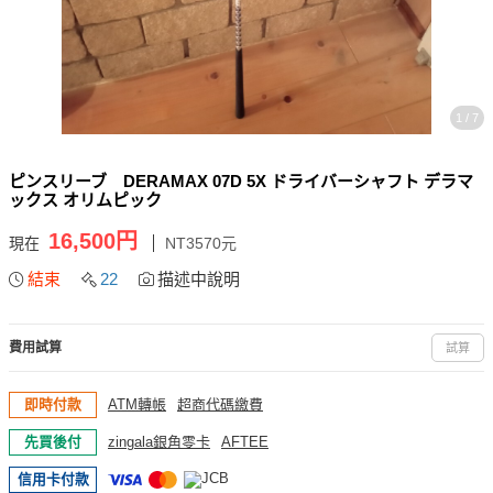
1 / 7
ピンスリーブ DERAMAX 07D 5X ドライバーシャフト デラマ
ックス オリムピック
16,500円
現在
NT3570元
結束
22
描述中說明
費用試算
試算
即時付款
ATM轉帳
超商代碼繳費
先買後付
zingala銀角零卡
AFTEE
信用卡付款