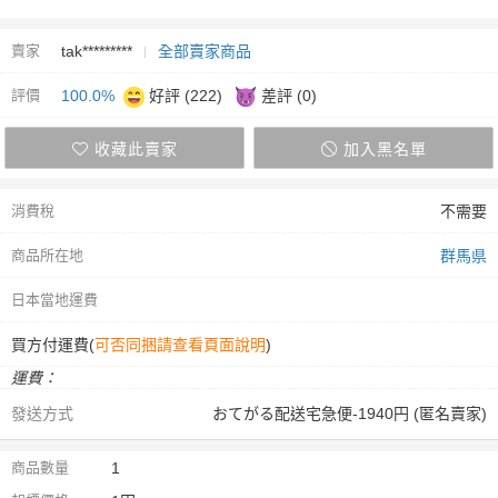
賣家
tak*********
全部賣家商品
評價
100.0%
好評 (222)
差評 (0)
收藏此賣家
加入黑名單
消費稅
不需要
商品所在地
群馬県
日本當地運費
買方付運費(
可否同捆請查看頁面說明
)
運費：
發送方式
おてがる配送宅急便-1940円 (匿名賣家)
商品數量
1