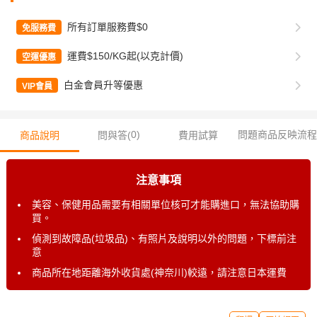
所有訂單服務費$0
免服務費
運費$150/KG起(以克計價)
空運優惠
白金會員升等優惠
VIP會員
0
)
問題商品反映流程
商品說明
問與答(
費用試算
注意事項
美容、保健用品需要有相關單位核可才能購進口，無法協助購
買。
偵測到故障品(垃圾品)、有照片及說明以外的問題，下標前注
意
商品所在地距離海外收貨處(神奈川)較遠，請注意日本運費