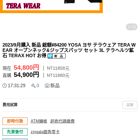
1 / 10
2023/9月購入 新品 総額¥84200 YOSA ヨサ テラウェア TERA W
EAR オープンネック&ジップスパッツ セット 3L テラヘルツ鉱
石 TERAX HOT お得
54,800円
現在
NT11858元
54,900円
直購
NT11880元
17:31:28
0
新品
費用試算
試算
即時付款
ATM轉帳
超商代碼繳費
先買後付
zingala銀角零卡