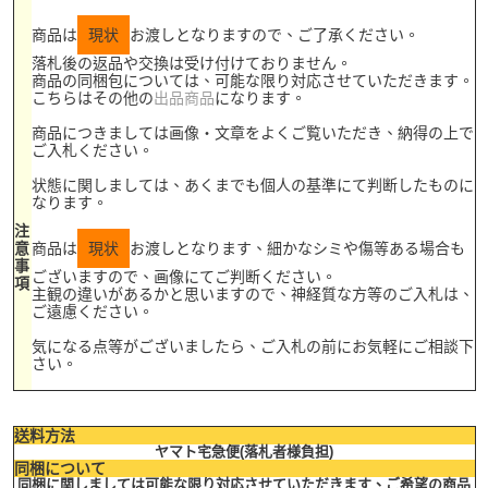
商品は
現状
お渡しとなりますので、ご了承ください。
落札後の返品や交換は受け付けておりません。
商品の同梱包については、可能な限り対応させていただきます。
こちらはその他の
出品商品
になります。
商品につきましては画像・文章をよくご覧いただき、納得の上で
ご入札ください。
状態に関しましては、あくまでも個人の基準にて判断したものに
なります。
注
意
商品は
現状
お渡しとなります、細かなシミや傷等ある場合も
事
ございますので、画像にてご判断ください。
項
主観の違いがあるかと思いますので、神経質な方等のご入札は、
ご遠慮ください。
気になる点等がございましたら、ご入札の前にお気軽にご相談下
さい。
送料方法
ヤマト宅急便(落札者様負担)
同梱について
同梱に関しましては可能な限り対応させていただきます、ご希望の商品