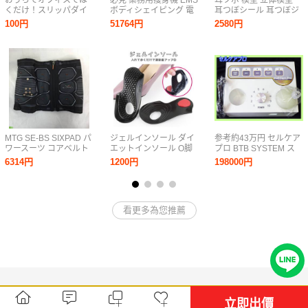
おうちでオフィスでは
必見 業務用痩身機 EMS
耳ツボ 模型 立体模型
くだけ！スリッパダイ
ボディシェイピング 電
耳つぼシール 耳つぼジ
エット
極パッド TM-502 エス
ュエリー 健康美容 リフ
100円
51764円
2580円
テ 取説 痩身 ダイエッ
トアップ
ト 温熱 セルライト 脂
肪燃焼 美容器 可動品
MTG SE-BS SIXPAD パ
ジェルインソール ダイ
参考約43万円 セルケア
ワースーツ コアベルト
エットインソール O脚
プロ BTB SYSTEM ス
Sサイズ HOME GYM 対
矯正インソール ダイエ
ーパーセルコンプロ
6314円
1200円
198000円
応モデル SE-BS-00A-S
ット 偏平足 ひざ 腰の
Cell Care Pro セルライ
シックスパッド ブラッ
負担を軽減 美脚 O脚矯
トエステ脂肪吸引ロー
ク 家電 美品
正サポーター矯正グッ
ラーボディマッサージ
N11350102
ズ
可動確認G
看更多為您推薦
立即出價