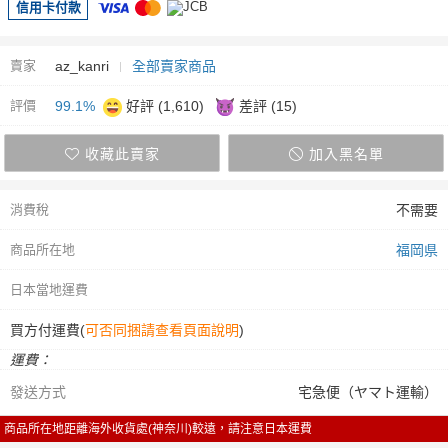
信用卡付款
賣家
az_kanri
全部賣家商品
評價
99.1%
好評 (1,610)
差評 (15)
收藏此賣家
加入黑名單
消費稅
不需要
商品所在地
福岡県
日本當地運費
買方付運費(
可否同捆請查看頁面說明
)
運費：
發送方式
宅急便（ヤマト運輸）
商品所在地距離海外收貨處(神奈川)較遠，請注意日本運費