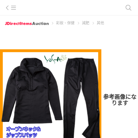
彩妝、保健
減肥
其他
参考画像にな
ります