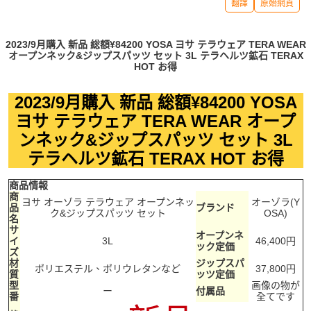
翻譯
原始網頁
2023/9月購入 新品 総額¥84200 YOSA ヨサ テラウェア TERA WEAR
オープンネック&ジップスパッツ セット 3L テラヘルツ鉱石 TERAX
HOT お得
2023/9月購入 新品 総額¥84200 YOSA
ヨサ テラウェア TERA WEAR オープ
ンネック&ジップスパッツ セット 3L
テラヘルツ鉱石 TERAX HOT お得
商品情報
商
ヨサ オーゾラ テラウェア オープンネッ
オーゾラ(Y
品
ブランド
ク&ジップスパッツ セット
OSA)
名
サ
オープンネ
イ
3L
46,400円
ック定価
ズ
材
ジップスパ
ポリエステル、ポリウレタンなど
37,800円
質
ッツ定価
型
画像の物が
ー
付属品
番
全てです