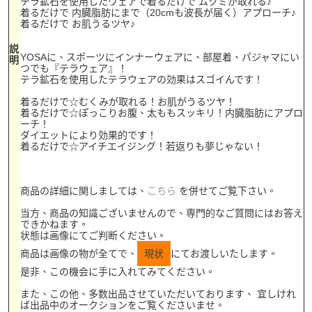
テラ鉱石を使用したウェアで着るだけで ムクミが取れる♪
着るだけで 内臓脂肪にまで（20cmも波長が届く）アプローチ♪
着るだけで お肌うるツヤ♪
説
YOSAに、スポーツにインナーウェアに、部屋着、パジャマにい
明
つでも『テラウェア』！
テラ鉱石を使用したテラウェアの効果はスゴイんです！
着るだけで☆むくみが取れる！お肌がうるツヤ！
着るだけで☆ぽっこりお腹、太ももスッキリ！内臓脂肪にアプロ
ーチ！
ダイエットにより効果的です！
着るだけで☆アイチエイジング！若返りも夢じゃない！
商品の詳細に関しましては、
こちら
を併せてご覧下さい。
当方、商品の知識ございませんので、専門的なご質問にはお答え
できかねます。
状態は画像にてご判断ください。
商品は画像の物が全てで、
現状
にてお渡しいたします。
是非、この機会に手に入れてみてください。
また、この他、多数出品させていただいております、 宜しけれ
ば出品中のオークションをご覧くださいませ。