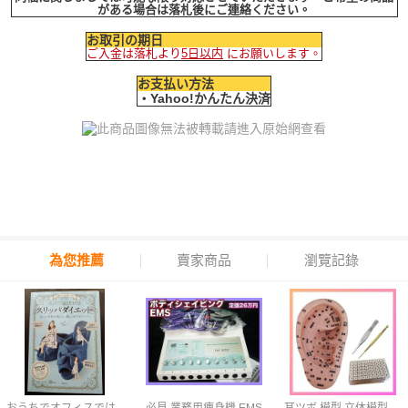
がある場合は落札後にご連絡ください。
お取引の期日
ご入金は落札より
5日以内
にお願いします。
お支払い方法
・Yahoo!かんたん決済
為您推薦
賣家商品
瀏覽記錄