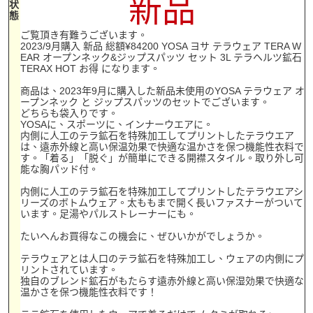
新品
状
態
ご覧頂き有難うございます。
2023/9月購入 新品 総額¥84200 YOSA ヨサ テラウェア TERA W
EAR オープンネック&ジップスパッツ セット 3L テラヘルツ鉱石
TERAX HOT お得 になります。
商品は、2023年9月に購入した新品未使用のYOSA テラウェア オ
ープンネック と ジップスパッツのセットでございます。
どちらも袋入りです。
YOSAに、スポーツに、インナーウエアに。
内側に人工のテラ鉱石を特殊加工してプリントしたテラウエア
は、遠赤外線と高い保温効果で快適な温かさを保つ機能性衣料で
す。「着る」「脱ぐ」が簡単にできる開襟スタイル。取り外し可
能な胸パッド付。
内側に人工のテラ鉱石を特殊加工してプリントしたテラウエアシ
リーズのボトムウェア。太ももまで開く長いファスナーがついて
います。足湯やパルストレーナーにも。
たいへんお買得なこの機会に、ぜひいかがでしょうか。
テラウェアとは人口のテラ鉱石を特殊加工し、ウェアの内側にプ
リントされています。
独自のブレンド鉱石がもたらす遠赤外線と高い保湿効果で快適な
温かさを保つ機能性衣料です！