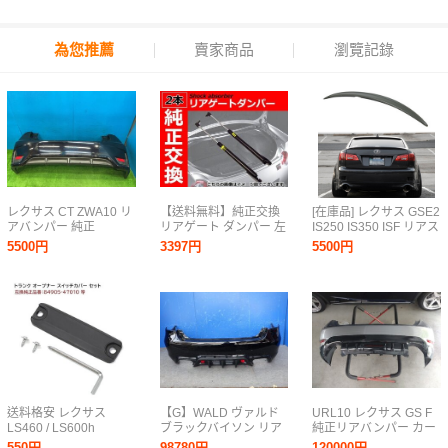
為您推薦
賣家商品
瀏覽記錄
レクサス CT ZWA10 リ
【送料無料】純正交換
[在庫品] レクサス GSE2
アバンパー 純正
リアゲート ダンパー 左
IS250 IS350 ISF リアス
52159-76070-C1 214
右 『2本』レクサス
ポイラー トランクスポ
5500円
3397円
5500円
ブラックオパールマイ
CT200H ZWA10
イラー ABS 素地 未塗
カ CT200H バージョン
68950-76041 68960-
装 2006-2012 OE
C
76041 68950-76040 ト
TYPE
ランク ショック
送料格安 レクサス
【G】WALD ヴァルド
URL10 レクサス GS F
LS460 / LS600h
ブラックバイソン リア
純正リアバンパー カー
USF40系 トランク オー
バンパー エアロ レクサ
ボンアンダースポイラ
550円
98780円
120000円