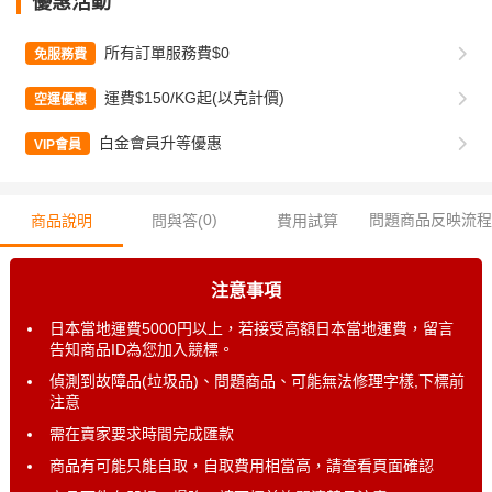
優惠活動
所有訂單服務費$0
免服務費
運費$150/KG起(以克計價)
空運優惠
白金會員升等優惠
VIP會員
0
)
問題商品反映流程
商品說明
問與答(
費用試算
注意事項
日本當地運費5000円以上，若接受高額日本當地運費，留言
告知商品ID為您加入競標。
偵測到故障品(垃圾品)、問題商品、可能無法修理字樣,下標前
注意
需在賣家要求時間完成匯款
商品有可能只能自取，自取費用相當高，請查看頁面確認