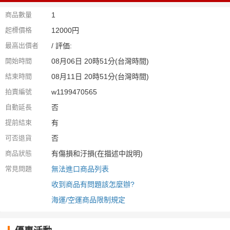
商品數量
1
起標價格
12000円
最高出價者
/ 評価:
開始時間
08月06日 20時51分(台灣時間)
結束時間
08月11日 20時51分(台灣時間)
拍賣編號
w1199470565
自動延長
否
提前結束
有
可否退貨
否
商品狀態
有傷損和汙損(在描述中說明)
常見問題
無法進口商品列表
收到商品有問題該怎麼辦?
海運/空運商品限制規定