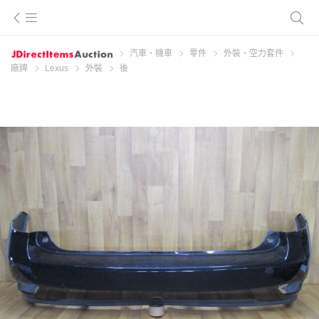
汽車、機車
零件
外裝、空力套件
廠牌
Lexus
外裝
後