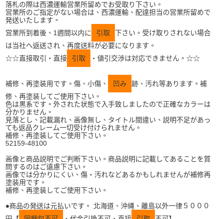
落札の際は西濃運輸営業所留めでお受取り下さい。
営業所のご指定がない場合は、西濃運輸、配達担当の営業所留めで
発送いたします。
営業所到着後、1週間以内に
引取
下さい。受け取りされない場合
は当社へ返送され、再度送料が必要になります。
☆☆直接取引・直接
引取
・値引交渉は対応できません。☆☆
補修、再塗装用です。傷、小傷、
凹み
跡、汚れ等あります。補
修、再塗装してご使用下さい。
色は黒系です。外された状態で入手致しましたので正確なカラーは
分かりません。
見落とし、記載漏れ、画像無し、タイトル間違い、説明不足があっ
ても返品クレーム一切受け付けられません。
補修、再塗装してご使用下さい。
52159-48100
画像と商品説明でご判断下さい。商品説明に記載してあることを質
問するのはご遠慮下さい。
画像では分かりにくい、傷・汚れなどあるかもしれませんが補修再
塗装用です。
補修、再塗装してご使用下さい。
●商品の発送は元払いです。 北海道、沖縄、離島以外一律５０００
円【
同梱包不可
・代金引換不可・直接
引取
不可】