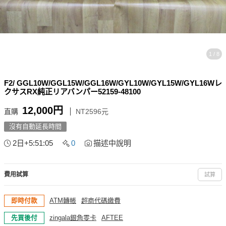
1 / 8
F2/ GGL10W/GGL15W/GGL16W/GYL10W/GYL15W/GYL16Wレ
クサスRX純正リアバンパー52159-48100
12,000円
直購
NT2596元
沒有自動延長時間
2日+5:51:05
0
描述中說明
費用試算
試算
即時付款
ATM轉帳
超商代碼繳費
先買後付
zingala銀角零卡
AFTEE