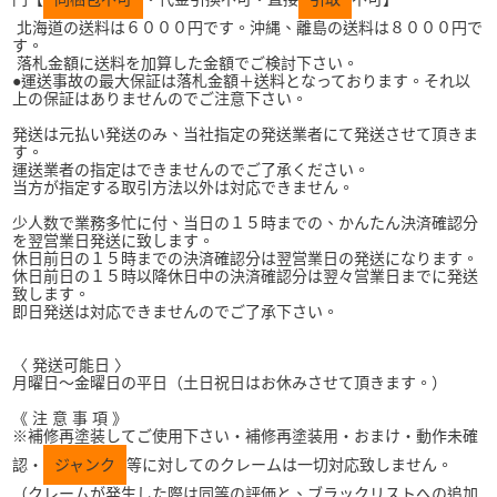
北海道の送料は６０００円です。沖縄、離島の送料は８０００円で
す。
落札金額に送料を加算した金額でご検討下さい。
●運送事故の最大保証は落札金額＋送料となっております。それ以
上の保証はありませんのでご注意下さい。
発送は元払い発送のみ、当社指定の発送業者にて発送させて頂きま
す。
運送業者の指定はできませんのでご了承ください。
当方が指定する取引方法以外は対応できません。
少人数で業務多忙に付、当日の１５時までの、かんたん決済確認分
を翌営業日発送に致します。
休日前日の１５時までの決済確認分は翌営業日の発送になります。
休日前日の１５時以降休日中の決済確認分は翌々営業日までに発送
致します。
即日発送は対応できませんのでご了承下さい。
〈 発送可能日 〉
月曜日～金曜日の平日（土日祝日はお休みさせて頂きます。）
《 注 意 事 項 》
※補修再塗装してご使用下さい・補修再塗装用・おまけ・動作未確
認・
ジャンク
等に対してのクレームは一切対応致しません。
（クレームが発生した際は同等の評価と、ブラックリストへの追加