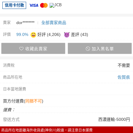
信用卡付款
賣家
dor********
全部賣家商品
評價
99.0%
好評 (4,206)
差評 (43)
收藏此賣家
加入黑名單
消費稅
不需要
商品所在地
佐賀県
日本當地運費
買方付運費(
同捆不可
)
運費：
發送方式
西濃運輸-5000円
商品所在地距離海外收貨處(神奈川)較遠，請注意日本運費