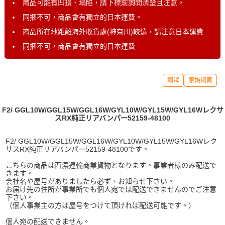
商品可能有凹損、塌陷，請下標前詢問清楚且注意。
同捆不可，商品會有獨立的日本運費。
商品所在地距離海外收貨處(神奈川)較遠，請注意日本運費
同捆不可，商品會有獨立的日本運費
翻譯
原始網頁
F2/ GGL10W/GGL15W/GGL16W/GYL10W/GYL15W/GYL16Wレクサ
スRX純正リアバンパー52159-48100
F2/ GGL10W/GGL15W/GGL16W/GYL10W/GYL15W/GYL16Wレク
サスRX純正リアバンパー52159-48100です。
こちらの商品は西濃運輸商業貨物となります。事業者様のみ配送で
きます。
会社名や屋号がありましたら必ず、お知らせ下さい。
お届け先の住所が事業所でも個人宛では配送できませんのでご注意
下さい。
（個人事業主の方は屋号をつけて頂ければ配送可能です。）
個人宛の配送できません。