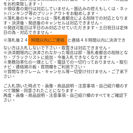
をお約束致します。）
※領収書の発行は対応していません。振込みの控えもしくは、ネッ
トバンキング等のプリントアウトをお勧めします。
※落札後のキャンセルは、落札者都合による削除での対応となりま
す。決済後、発送後のキャンセルは対応できません。
※発送可能日は平日のみ対応させていただきます。土日祝日は定休
日の為、対応できません。
※落札後２４
時間以内にご連絡
と連絡４８時間以内に決済でき
ない方は入札しないで下さい。取置きは対応できません。
※決済期限内に決済されなかった場合は即、落札者都合の削除とな
り、ブラックリストに追加、今後入札できなくなります。
※業務効率化の一環として、電話での一切行っておりません。取引
ナビ・連絡掲示板・質問欄をご利用下さい。
※質問なきクレーム、キャンセル等一切受け付けません。ご了承下
さい。
ご入札頂いた時点で、画像、商品説明、注意事項、自己紹介欄のす
べて理解、同意されたことになります。
再度、画像、商品説明、注意事項、自己紹介欄のすべてをご確認下
さい。