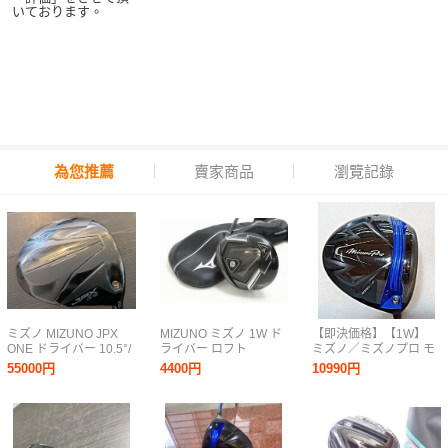
いております。
為您推薦
賣家商品
瀏覽記錄
ミズノ MIZUNO JPX
MIZUNO ミズノ 1W ド
【即決価格】【1W】
ONE ドライバー 10.5°/
ライバー ロフト
ミズノ／ミズノプロ モ
テンセイ レッド MM
角:10.5° フレックス:SR
デル−E／7.5−11.5度／
55000円
4400円
10990円
D50/SR nanoalloy
長さ:45.5インチ バラン
ツアーAD GM−1 D／
TECHNLOGY
ス:D2 ゴルフクラブ
FLEX SR／カバー無し
MFUSION D44-SR 7-
E075Y/1/160