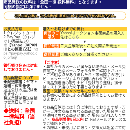
商品発送の送料は「全国一律 送料無料」となります。
同梱の指定は頂けません。
お支払方法
購入～お届けまでの流れ
1.クレジットカード
商品のご
Yahoo!オークション定額商品の購入方
2.PayPay（クレジ
購入
法は
こちら
ット/残高払い）
▼
※【Yahoo! JAPAN
商品発送
ご入金確認後、ご注文商品を発送。
IDとの連携方法】
htt
▼
ps://paypay.yahoo.c
商品到着
ご購入商品をご確認ください。
o.jp/faq/
【ご注意】
銀行振り込みは対応
・弊社からのメールが届かない場合は、メール受
しておりません。
信設定と迷惑メールフォルダをご確認下さい。
・ご不明な点がありましたら、該当商品の取引ナ
商品配送について
ビ「メッセージ」よりお問い合わせ下さい。
◆配送業者：ヤマト
・商品到着後の取引ナビ「受け取り連絡」操作
運輸・佐川急便
は、ストア店のため不要となります。
運送会社の選択は出
返品・交換・キャンセルについて
来ません。
お客様のご都合による返品は原則としてお受けで
発送業務は発送店舗
きません。
の営業日に準じま
す。
なお品質管理には十分に注意しておりますが、万
◆送料：全国
が一ご注文商品と異なる商品が届いた場合や、商
品説明と異なる商品が届いた場合は恐れ入ります
一律無料（当
が、
商品到着後8日以内
に下記メールアドレスま
社負担）
でご連絡下さい。
その際は、未使用品に限り、交換又は返金にて対