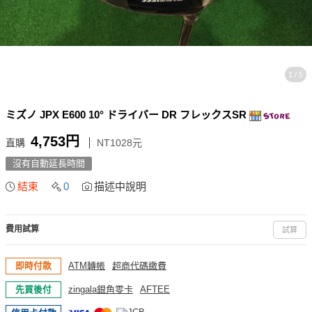
1 / 5
ミズノ JPX E600 10° ドライバー DR フレックスSR
4,753円
直購
NT1028元
沒有自動延長時間
結束
0
描述中說明
費用試算
試算
即時付款
ATM轉帳
超商代碼繳費
先買後付
zingala銀角零卡
AFTEE