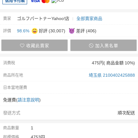
信用卡付款
賣家
ゴルフパートナーYahoo!店
全部賣家商品
評價
98.6%
好評 (30,007)
差評 (406)
收藏此賣家
加入黑名單
消費稅
475円( 商品金額 10%)
商品所在地
埼玉県 2100402425888
日本當地運費
免運費(
請注意說明
)
發送方式
順次配送
商品數量
1
起標價格
4753円