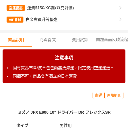
運費$150/KG起(以克計價)
空運優惠
白金會員升等優惠
VIP會員
0
)
問題商品反映流程
商品說明
問與答(
費用試算
注意事項
因材質為布料/皮革包包類無法海運，限定使用空運運送。
同捆不可，商品會有獨立的日本運費
翻譯
原始網頁
ミズノ JPX E600 10° ドライバー DR フレックスSR
タイプ
男性用