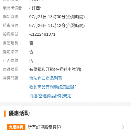
最高出價者
/ 評価:
開始時間
07月21日 13時00分(台灣時間)
結束時間
07月26日 11時12分(台灣時間)
拍賣編號
w1222481371
自動延長
否
提前結束
否
可否退貨
否
商品狀態
有傷損和汙損(在描述中說明)
常見問題
無法進口商品列表
收到商品有問題該怎麼辦?
海運/空運商品限制規定
優惠活動
所有訂單服務費$0
免服務費