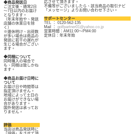
応させて頂きます。
◆商品発送日
不備等がございましたら、該当商品の取引ナビ
ご注文後、通常2日
「メッセージ」よりお問い合わせ下さい。
～7日以内のお届け
となります。
サポートセンター
（年末年始や、発送
TEL ： 0120-562-135
店舗の休業日を除
Mail ：
golfpartner01@yahoo.co.jp
く）
営業時間：AM11:00～PM4:00
※連休明け、出荷数
定休日：年末年始
が多い場合は商品の
発送に若干の遅れが
生じる場合がござい
ます。
◆同梱について
同時購入の場合で
も、同梱は致しかね
ます。
◆商品お届け日時に
ついて
お届け日や時間帯は
指定頂けません。
地域によって土日の
お届けができない場
合があります。
国外発送は承ってお
りません。
評価
当店は商品発送時に
「評価」をさせて頂