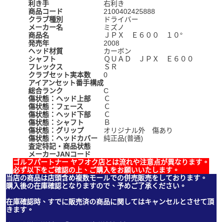
利き手
右利き
商品コード
2100402425888
クラブ種別
ドライバー
メーカー名
ミズノ
商品名
ＪＰＸ Ｅ６００ １０°
発売年
2008
ヘッド材質
カーボン
シャフト
ＱＵＡＤ ＪＰＸ Ｅ６００
フレックス
ＳＲ
クラブセット実本数
0
アイアンセット番手構成
総合ランク
C
傷状態：ヘッド上部
Ｃ
傷状態：フェース
Ｃ
傷状態：ヘッド下部
Ｃ
傷状態：シャフト
Ｂ
傷状態：グリップ
オリジナル外 傷あり
傷状態：ヘッドカバー
純正品(普通)
査定特記・商品状態
メーカーJANコード
ゴルフパートナー ヤフオク店とは流れや注意点が異なります。
必ず以下をご確認の上、ご購入をお願いいたします。
当店の商品は店頭含め複数モールでの併売販売をしております。
購入後の在庫確認となりますので、予めご了承ください。
在庫確認時、すでに販売済の商品に関してはキャンセルとさせて頂
きます。