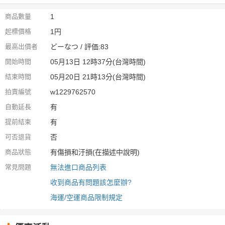
商品數量
1
起標價格
1円
最高出價者
どーなつ / 評価:83
開始時間
05月13日 12時37分(台灣時間)
結束時間
05月20日 21時13分(台灣時間)
拍賣編號
w1229762570
自動延長
有
提前結束
有
可否退貨
否
商品狀態
有傷損和汙損(在描述中說明)
常見問題
無法進口商品列表
收到商品有問題該怎麼辦?
海運/空運商品限制規定