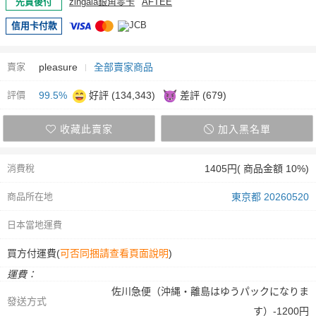
先買後付
zingala銀角零卡
AFTEE
信用卡付款
賣家
pleasure
全部賣家商品
評價
99.5%
好評 (134,343)
差評 (679)
收藏此賣家
加入黑名單
消費稅
1405円( 商品金額 10%)
商品所在地
東京都 20260520
日本當地運費
買方付運費(
可否同捆請查看頁面說明
)
運費：
佐川急便（沖縄・離島はゆうパックになりま
發送方式
す）-1200円