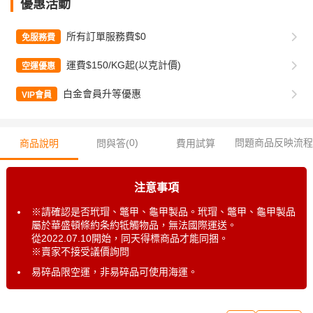
優惠活動
所有訂單服務費$0
免服務費
運費$150/KG起(以克計價)
空運優惠
白金會員升等優惠
VIP會員
0
)
問題商品反映流程
商品說明
問與答(
費用試算
注意事項
※請確認是否玳瑁、鼈甲、龜甲製品。玳瑁、鼈甲、龜甲製品
屬於華盛頓條約条約牴觸物品，無法國際運送。
從2022.07.10開始，同天得標商品才能同捆。
※賣家不接受議價詢問
易碎品限空運，非易碎品可使用海運。