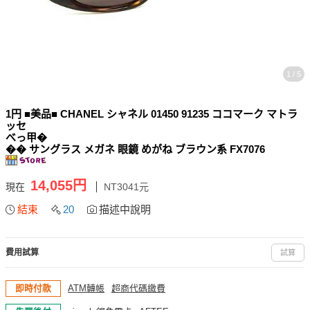
1 / 5
1円 ■美品■ CHANEL シャネル 01450 91235 ココマーク マトラ
ッセ
べっ甲�
�� サングラス メガネ 眼鏡 めがね ブラウン系 FX7076
14,055円
現在
NT3041元
結束
20
描述中說明
費用試算
試算
即時付款
ATM轉帳
超商代碼繳費