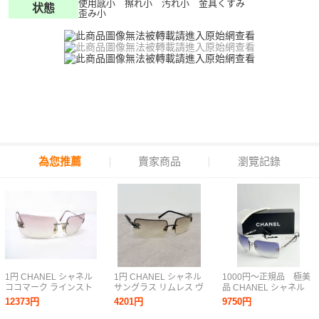
使用感小 擦れ小 汚れ小 金具くすみ
状態
歪み小
為您推薦
賣家商品
瀏覽記錄
1円 CHANEL シャネル
1円 CHANEL シャネル
1000円〜正規品 極美
ココマーク ラインスト
サングラス リムレス ヴ
品 CHANEL シャネル
ーン サングラス メガネ
ィンテージ ラインスト
ココマーク レザー
12373円
4201円
9750円
眼鏡 レディース シルバ
ーン 4104-B c.101/8G
シルバーフレーム サン