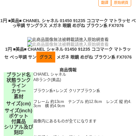
翻譯
原始網頁
1円 ■美品■ CHANEL シャネル 01450 91235 ココマーク マトラッセ べ
っ甲調 サングラス メガネ 眼鏡 めがね ブラウン系 FX7076
1円 ■美品■ CHANEL シャネル 01450 91235 ココマーク マトラッ
セ べっ甲調 サン
グラス
メガネ 眼鏡 めがね ブラウン系 FX7076
商品情報
CHANEL シャネル
ブランド名
ABランク(美品)
状態ランク
ライン
ブラウン系×レンズ クリアブラウン系
カラー
素材
フレーム 約13cm テンプル 約12.8cm レンズ 縦 約4.
サイズ(cm)
3cm 横 約4.9cm
サイズ(inch)
ポケット
画像内にあるものが全てになります
付属品
シリアル及び
刻印