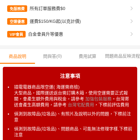
所有訂單服務費$0
免服務費
運費$150/KG起(以克計價)
空運優惠
白金會員升等優惠
VIP會員
0
)
問題商品反映流程
商品說明
問與答(
費用試算
注意事項
插電電器商品限空運( 海運需商檢)
大型商品，國際運送返台需訂購木箱，使用空運需要正式報
關，會產生額外費用與稅金，請參考
加強包裝服務
。台灣寄
送會產生高額費用，請參考
台灣宅配費用
，下標前評估費用
偵測到故障品(垃圾品)、有照片及說明以外的問題，下標前注
意
偵測到故障品(垃圾品)、問題商品、可能無法修理字樣,下標前
注意