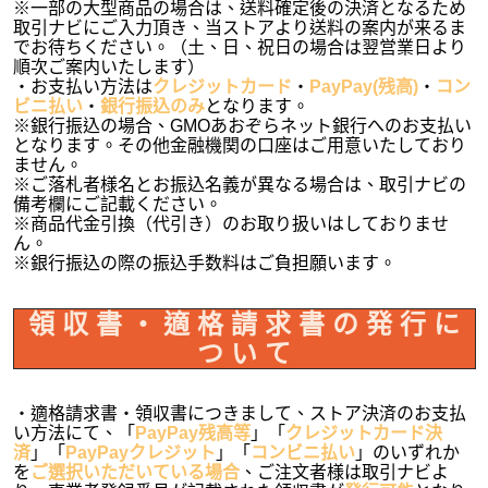
※一部の大型商品の場合は、送料確定後の決済となるため
取引ナビにご入力頂き、当ストアより送料の案内が来るま
でお待ちください。（土、日、祝日の場合は翌営業日より
順次ご案内いたします）
・お支払い方法は
クレジットカード
・
PayPay(残高)
・
コン
ビニ払い
・
銀行振込のみ
となります。
※銀行振込の場合、GMOあおぞらネット銀行へのお支払い
となります。その他金融機関の口座はご用意いたしており
ません。
※ご落札者様名とお振込名義が異なる場合は、取引ナビの
備考欄にご記載ください。
※商品代金引換（代引き）のお取り扱いはしておりませ
ん。
※銀行振込の際の振込手数料はご負担願います。
領 収 書 ・ 適 格 請 求 書 の 発 行 に
つ い て
・適格請求書・領収書につきまして、ストア決済のお支払
い方法にて、「
PayPay残高等
」「
クレジットカード決
済
」「
PayPayクレジット
」「
コンビニ払い
」のいずれか
を
ご選択いただいている場合
、ご注文者様は取引ナビよ