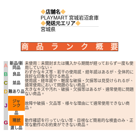
◆
店舗名
◆
PLAYMART 宮城岩沼倉庫
◆
発送元エリア
◆
宮城県
商 品 ラ ン ク 概 要
新品/新
未使用：未開封または購入から期間が経っておらず一度も使
A
同品
用していない。
わずかなキズ等、若干の使用感・経年感はあるが、全体的に
B
良品
良好な印象を受ける商品。
使用感・経年感や、軽度な破損・欠損等は見受けられるが、
C
並品
通常使用において問題のない商品。
大きなキズや汚れ、破損・欠損等はあるが、通常使用に問題
D
難あり品
ない商品。
ジャ
故障や破損、欠品等、様々な理由にて通常使用できない商
J
ンク
品。
品
現状
動作確認を行っていない等、目視など簡易的な検査のみ、正
G
常な動作のお約束ができない商品。
渡し品