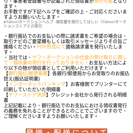
り、事業者登録番号が記載された領収書が
発行可能
となり
ます。
お手数ですが下記ヘルプをご確認の上、ご対応くださいま
すようお願いいたします。
■Yahoo!オークションヘルプ -領収書を発行してほしい（Yahoo!オーク
ションストアとの取引
・銀行振込でのお支払いの際に請求書をご希望の場合は、
取引ナビのご要望欄もしくは取引メッセージよりその旨ご
連絡ください。
PDF形式にて
適格請求書を発行いたしま
す。
・当社では、
ヤフーオークションの代金の受け取りに関し
て、領収書の発行を行っておりません。
お支払い方法によ
り以下の物が領収書としてご利用いただけます。
【
銀行振込/郵便振替
】各銀行/郵便局からお受取りのお振込
控え(振込証明書)
【
インターネットバンキング
】お客様側でプリンターにて
印刷していただいた明細書
【
ヤフーストア決済
】クレジット会社から発行される明細
書
上記記載により、銀行振込でのお支払における領収書発行
の義務を免れることができるとのことでございますので、
ご理解くださいますようお願いいたします。
発 送 ・ 配 送 に つ い て