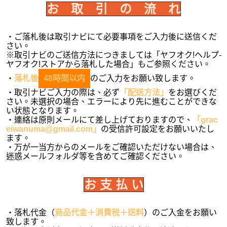
お 取 引 の 流 れ
・ご落札後は取引ナビにて必要事項をご入力後に送信くだ
さい。
※取引ナビのご送信方法につきましては「ヤフオク!ヘルプ-
ヤフオク!ストアから落札した場合」もご参照ください。
・
落札後
48時間以内
のご入力をお願い致します。
・取引ナビご入力の際は、必ず
「配送方法」
をお選びくだ
さい。未選択の場合、エラーにより先に進むことができな
い状態となります。
・連絡は原則メールにて差し上げておりますので、
「grac
eiwanuma@gmail.com」
の受信許可設定をお願いいたし
ます。
・万が一当方からのメールをご確認いただけない場合は、
迷惑メールフォルダ等を含めてご確認ください。
お 支 払 い
・落札代金（
商品代金＋消費税＋送料
）のご入金をお願い
致します。