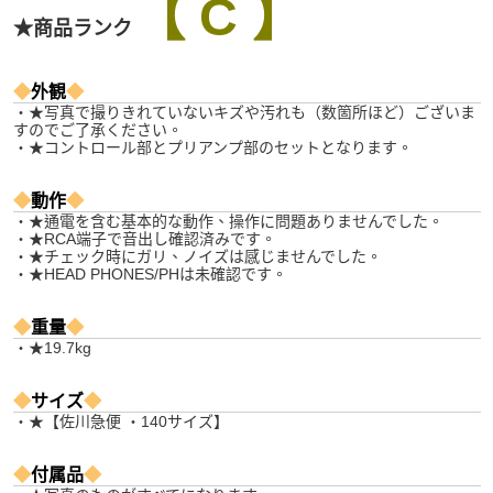
【 C 】
★商品ランク
◆
外観
◆
・★写真で撮りきれていないキズや汚れも（数箇所ほど）ございま
すのでご了承ください。
・★コントロール部とプリアンプ部のセットとなります。
◆
動作
◆
・★通電を含む基本的な動作、操作に問題ありませんでした。
・★RCA端子で音出し確認済みです。
・★チェック時にガリ、ノイズは感じませんでした。
・★HEAD PHONES/PHは未確認です。
◆
重量
◆
・★19.7kg
◆
サイズ
◆
・★【佐川急便 ・140サイズ】
◆
付属品
◆