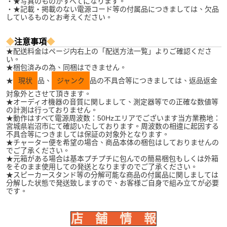
・★写真のものがすべてになります。
・★記載・掲載のない電源コード等の付属品につきましては、欠品
しているものとお考えください。
◆
注意事項
◆
★配送料金はページ内右上の「配送方法一覧」よりご確認くださ
い。
★梱包済みの為、同梱はできません。
★
現状
品、
ジャンク
品の不具合等につきましては、返品返金
対象外とさせて頂きます。
★オーディオ機器の音質に関しまして、測定器等での正確な数値等
の計測は行っておりません。
★動作はすべて電源周波数：50Hzエリアでございます当方業務地：
宮城県岩沼市にて確認いたしております。周波数の相違に起因する
不具合等につきましては保証の対象外となります。
★チャーター便を希望の場合、商品本体の梱包はしておりませんの
でご了承ください。
★元箱がある場合は基本プチプチに包んでの簡易梱包もしくは外箱
をそのまま使用しての発送となりますのでご了承ください。
★スピーカースタンド等の分解可能な商品の付属品に関しましては
分解した状態で発送致しますので、お客様ご自身で組み立てが必要
です。
店 舗 情 報