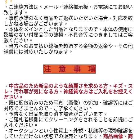
す。
・ご連絡方法は、メール・連絡掲示板・お電話にてお願い
致します。
・事前承諾のなく商品をご返送いただいた場合、対応を致
しかねる場合がございます。
・本体をメインとした出品となりますので、本体の使用に
影響のない付属品等の破損・不具合等につきましてはご容
赦ください。
・当方へのお支払い総額を超過する金額の返金や、その他
補償には対応いたしかねます。
注 意 事 項
・
中古品のため新品のような綺麗さを求める方、キズ、ス
レ、汚れ等が気になる方、神経質な方はご入札をお控えく
ださい。
・既に梱包済みのため写真（画像）の追加・確認等にはご
対応できませんので、ご了承ください。
・予告なく出品を取り消す場合がございます。
・ご落札者様側にてクリーニングをされることを前提にご
入札ください。
・オークションという性質上、外観・状態等の現物確認を
していただけない状態での販売となります。
商品画像、商