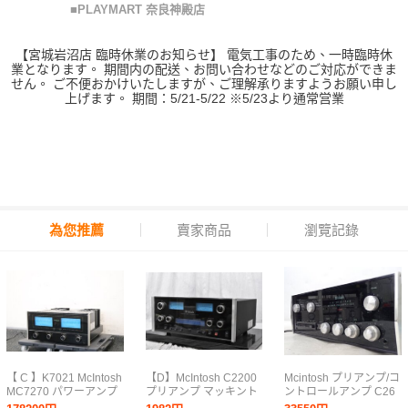
■PLAYMART 奈良神殿店
【宮城岩沼店 臨時休業のお知らせ】 電気工事のため、一時臨時休
業となります。 期間内の配送、お問い合わせなどのご対応ができま
せん。 ご不便おかけいたしますが、ご理解承りますようお願い申し
上げます。 期間：5/21-5/22 ※5/23より通常営業
為您推薦
賣家商品
瀏覽記錄
【 C 】K7021 McIntosh
【D】McIntosh C2200
Mcintosh プリアンプ/コ
MC7270 パワーアンプ
プリアンプ マッキント
ントロールアンプ C26
マッキントッシュ
ッシュ 3265880【送料
マッキントッシュ ▽