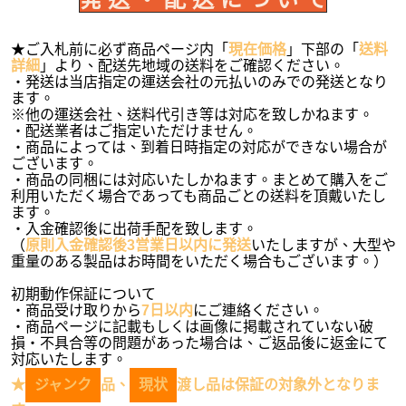
★ご入札前に必ず商品ページ内「
現在価格
」下部の「
送料
詳細
」より、配送先地域の送料をご確認ください。
・発送は当店指定の運送会社の元払いのみでの発送となり
ます。
※他の運送会社、送料代引き等は対応を致しかねます。
・配送業者はご指定いただけません。
・商品によっては、到着日時指定の対応ができない場合が
ございます。
・商品の同梱には対応いたしかねます。まとめて購入をご
利用いただく場合であっても商品ごとの送料を頂戴いたし
ます。
・入金確認後に出荷手配を致します。
（
原則入金確認後3営業日以内に発送
いたしますが、大型や
重量のある製品はお時間をいただく場合もございます。）
初期動作保証について
・商品受け取りから
7日以内
にご連絡ください。
・商品ページに記載もしくは画像に掲載されていない破
損・不具合等の問題があった場合は、ご返品後に返金にて
対応いたします。
★
ジャンク
品、
現状
渡し品は保証の対象外となりま