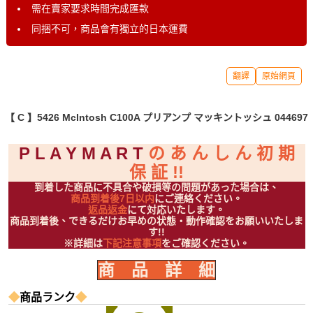
需在賣家要求時間完成匯款
同捆不可，商品會有獨立的日本運費
翻譯
原始網頁
【 C 】5426 McIntosh C100A プリアンプ マッキントッシュ 044697
P L A Y M A R T
の あ ん し ん 初 期
保 証 !!
到着した商品に不具合や破損等の問題があった場合は、
商品到着後7日以内
にご連絡ください。
返品返金
にて対応いたします。
商品到着後、できるだけお早めの状態・動作確認をお願いいたしま
す!!
※詳細は
下記注意事項
をご確認ください。
商 品 詳 細
◆
商品ランク
◆