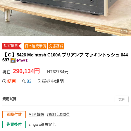
1 / 9
獨家優惠
日本運費半價
免服務費
【 C 】5426 McIntosh C100A プリアンプ マッキントッシュ 044
697
290,134円
現在
NT62784元
結束
83
描述中說明
費用試算
試算
即時付款
ATM轉帳
超商代碼繳費
先買後付
zingala銀角零卡