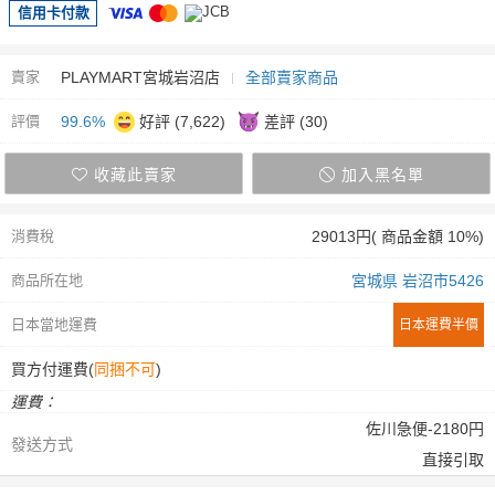
信用卡付款
賣家
PLAYMART宮城岩沼店
全部賣家商品
評價
99.6%
好評 (7,622)
差評 (30)
收藏此賣家
加入黑名單
消費稅
29013円( 商品金額 10%)
商品所在地
宮城県 岩沼市5426
日本當地運費
日本運費半價
買方付運費(
同捆不可
)
運費：
佐川急便-2180円
發送方式
直接引取