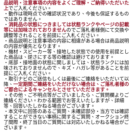
品説明・注意事項の内容をよくご理解・ご納得いただいた
上
でご入札ください。
・動作は現時点での確認状況であり、今後も保証するもの
ではありません。
・
消耗品の状態につきましては状態ランクやページの記載
等には加味されておりません
のでご落札者様側にて交換や
調整等されることを前提にご入札ください。
・商品説明と注意事項の内容に相違がある場合は商品説明
の内容が優先となります。
・機材・スピーカー等、接地した状態での使用を前提とし
た商品は、逆さにする等の確認は避けております。
・底部・接地面の状態に関しましては、状態ランクには加
味されておりませんので、キズ・ハガレ等があることを前
提にご入札ください。
・取引ナビのご送信もしくは最後にご連絡をいただいて以
降、
一定期間ご連絡をいただけない場合は、ご落札者様の
ご都合によるキャンセルとさせていただきます。
・その他、ご不明点等がございましたら、ご質問欄よりご
連絡ください。わかる範囲でお答えいたしますが、詳細
等、回答いたしかねる場合がございます。
・本文中に回答のあるご質問、未確認部分・当方では確認
することができない事柄に関するご質問、オークション終
了間際・終了当日のご質問には対応いたしかねる場合がご
ざいます。