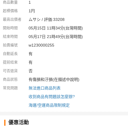
商品數量
1
起標價格
1円
最高出價者
ムサシ / 評価:33208
開始時間
05月15日 11時34分(台灣時間)
結束時間
05月17日 21時49分(台灣時間)
拍賣編號
w1230000255
自動延長
有
提前結束
有
可否退貨
否
商品狀態
有傷損和汙損(在描述中說明)
常見問題
無法進口商品列表
收到商品有問題該怎麼辦?
海運/空運商品限制規定
優惠活動