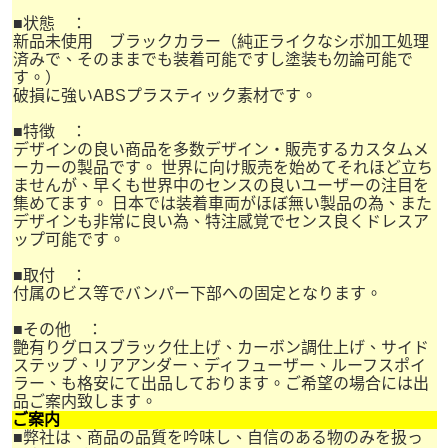
■状態 ：
新品未使用 ブラックカラー（純正ライクなシボ加工処理
済みで、そのままでも装着可能ですし塗装も勿論可能で
す。）
破損に強いABSプラスティック素材です。
■特徴 ：
デザインの良い商品を多数デザイン・販売するカスタムメ
ーカーの製品です。 世界に向け販売を始めてそれほど立ち
ませんが、早くも世界中のセンスの良いユーザーの注目を
集めてます。 日本では装着車両がほぼ無い製品の為、また
デザインも非常に良い為、特注感覚でセンス良くドレスア
ップ可能です。
■取付 ：
付属のビス等でバンパー下部への固定となります。
■その他 ：
艶有りグロスブラック仕上げ、カーボン調仕上げ、サイド
ステップ、リアアンダー、ディフューザー、ルーフスポイ
ラー、も格安にて出品しております。ご希望の場合には出
品ご案内致します。
ご案内
■弊社は、商品の品質を吟味し、自信のある物のみを扱っ