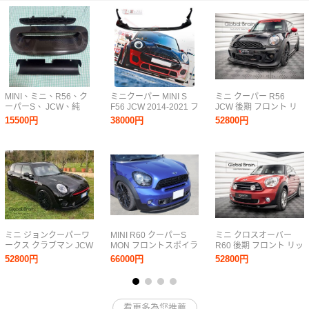
MINI、ミニ、R56、ク
ミニクーパー MINI S
ミニ クーパー R56
ーパーS、 JCW、純
F56 JCW 2014-2021 フ
JCW 後期 フロント リ
正、カーボンエアスク
ロントのみ AGスタイル
ップ スポイラー V2/ フ
15500円
38000円
52800円
ープ、エアスクープカ
リップスプリッター ボ
ロント スプリッター バ
バー、内張、社外、タ
ディキット リップガー
ンパー エプロン アンダ
ービンクールフィン、
ド カバー グロスブラッ
ー ディフューザー
冷却
ク
ミニ ジョンクーパーワ
MINI R60 クーパーS
ミニ クロスオーバー
ークス クラブマン JCW
MON フロントスポイラ
R60 後期 フロント リッ
F54 フロント リップ ス
ー FRP/カーボン
プ スポイラー / フロン
52800円
66000円
52800円
ポイラー/ フロント ス
ト スプリッタ― バンパ
プリッタ― アンダー エ
ー アンダー ディフュー
プロン ディフューザー
ザー フラップ
看更多為您推薦