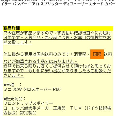
イラー バンパー エアロ スプリッター ディフューザー カナード カバー
商品詳細
只今在庫が御座いますので、御支払い確認後直ぐにお届け
可能です。人気商品・希少品につき、お早目の御検討をお
勧め致します。
他に掛かる費用は国内送料のみです。消費税・
国際
送料
などが加算される出品ではありません。
総額で出来る限りお安くご提供させて頂ければと思ってお
りますので、もし他に安い出品がありましたらご相談くだ
さいませ。
■車種 ：
ミニ JCW クロスオーバー R60
■販売商品：
フロントリップスポイラー
ヨーロッパ超大手メーカー正規品 ＴＵＶ（ドイツ技術検
査協会）認定製品