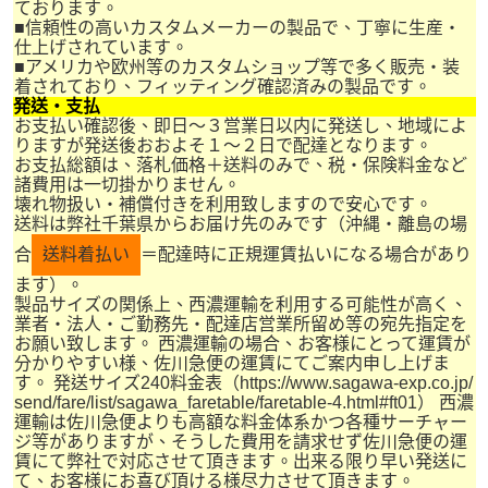
ております。
■信頼性の高いカスタムメーカーの製品で、丁寧に生産・
仕上げされています。
■アメリカや欧州等のカスタムショップ等で多く販売・装
着されており、フィッティング確認済みの製品です。
発送・支払
お支払い確認後、即日～３営業日以内に発送し、地域によ
りますが発送後おおよそ１～２日で配達となります。
お支払総額は、落札価格＋送料のみで、税・保険料金など
諸費用は一切掛かりません。
壊れ物扱い・補償付きを利用致しますので安心です。
送料は弊社千葉県からお届け先のみです（沖縄・離島の場
合
送料着払い
＝配達時に正規運賃払いになる場合があり
ます）。
製品サイズの関係上、西濃運輸を利用する可能性が高く、
業者・法人・ご勤務先・配達店営業所留め等の宛先指定を
お願い致します。 西濃運輸の場合、お客様にとって運賃が
分かりやすい様、佐川急便の運賃にてご案内申し上げま
す。 発送サイズ240料金表（https://www.sagawa-exp.co.jp/
send/fare/list/sagawa_faretable/faretable-4.html#ft01） 西濃
運輸は佐川急便よりも高額な料金体系かつ各種サーチャー
ジ等がありますが、そうした費用を請求せず佐川急便の運
賃にて弊社で対応させて頂きます。出来る限り早い発送に
て、お客様にお喜び頂ける様尽力させて頂きます。