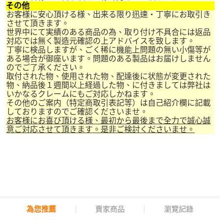
その他
お客様に安心頂ける様、出来る限り迅速・丁寧にお取引き
させて頂きます。
世界中にて実績のある商品の為、取り付け不具合には返品
対応では無く製造元確認の上アドバイスを致します。
丁寧に検品しますが、ごく稀に機能上問題の無い小傷等が
ある場合が御座います。問題のある製品はお届けしません
のでご了承ください。
取付された物、使用された物、配達後に状態が変更された
物、納品後１週間以上経過した物、に付きましては弊社は
いかなるクレームにもご対応しかねます。
その他のご案内（特定商取引表記等）は自己紹介欄に記載
しておりますのでご確認くださいませ。
お客様にお喜び頂ける様、最初から最後まで全力で誠心誠
意ご対応させて頂きます。是非ご検討くださいませ。
為您推薦
賣家商品
瀏覽記錄