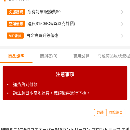
所有訂單服務費$0
免服務費
運費$150/KG起(以克計價)
空運優惠
白金會員升等優惠
VIP會員
0
)
問題商品反映流程
商品說明
問與答(
費用試算
注意事項
運費貨到付款
請注意日本當地運費，確認後再進行下標。
翻譯
原始網頁
即納ミニJCWクロスオーバーR60カントリーマン フロントリップ スポ