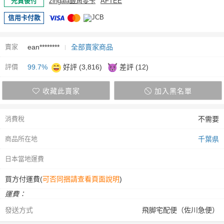
先買後付
zingala銀角零卡
AFTEE
信用卡付款
賣家
ean********
全部賣家商品
評價
99.7%
好評 (3,816)
差評 (12)
收藏此賣家
加入黑名單
消費稅
不需要
商品所在地
千葉県
日本當地運費
買方付運費(
可否同捆請查看頁面說明
)
運費：
發送方式
飛脚宅配便（佐川急便）