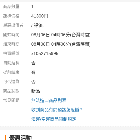
商品數量
1
起標價格
41300円
最高出價者
/ 評価:
開始時間
08月06日 04時06分(台灣時間)
結束時間
08月08日 04時06分(台灣時間)
拍賣編號
x1052715995
自動延長
否
提前結束
有
可否退貨
否
商品狀態
新品
常見問題
無法進口商品列表
收到商品有問題該怎麼辦?
海運/空運商品限制規定
優惠活動