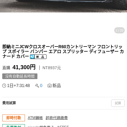
1 / 10
即納ミニJCWクロスオーバーR60カントリーマン フロントリッ
プ スポイラー バンパー エアロ スプリッター ディフューザー カ
ナード カバー
41,300円
直購
NT8937元
沒有自動延長時間
1日+7:31:48
0
新品
費用試算
試算
即時付款
ATM轉帳
超商代碼繳費