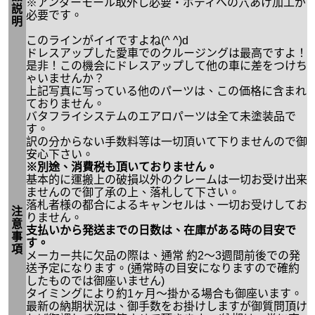
※アンダーモール取外し必要・ボディへの穴あけ加工が
説
必要です。
明
このラインがイイですよね(^ ^)d
ドレスアップした愛車でのクルージングは最高ですよ！
是非！この機会にドレスアップして他の車に差をつけち
ゃいませんか？
上記写真に写っている他のパーツは、この価格に含まれ
ておりません。
バタフライシステムのエアロパーツは全て未塗装品で
す。
訳の分からない手数料等は一切頂いて下りませんので御
安心下さい。
※別途、消費税も頂いておりません。
基本的に運搬上の破損以外のクレームは一切お受け出来
ませんので御了承の上、落札して下さい。
落札者様の都合によるキャンセルは、一切お受けしてお
注
りません。
意
支払いから発送までの日数は、在庫がある時の目安で
事
す。
項
メーカー共に欠品の際は、通常 約2～3週間前後での発
送予定になります。(通常時の目安になりますので確約
したものでは御座いません)
タイミングにより約1ヶ月～掛かる場合も御座います。
最新の納期状況は、御手数をお掛けしますが御質問頂け