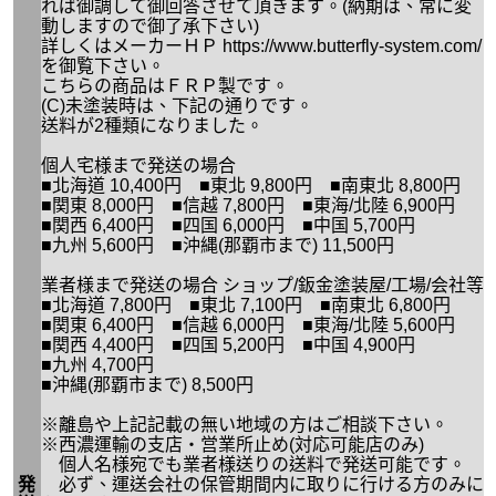
れば御調して御回答させて頂きます。(納期は、常に変
動しますので御了承下さい)
詳しくはメーカーＨＰ https://www.butterfly-system.com/
を御覧下さい。
こちらの商品はＦＲＰ製です。
(C)未塗装時は、下記の通りです。
送料が2種類になりました。
個人宅様まで発送の場合
■北海道 10,400円 ■東北 9,800円 ■南東北 8,800円
■関東 8,000円 ■信越 7,800円 ■東海/北陸 6,900円
■関西 6,400円 ■四国 6,000円 ■中国 5,700円
■九州 5,600円 ■沖縄(那覇市まで) 11,500円
業者様まで発送の場合 ショップ/鈑金塗装屋/工場/会社等
■北海道 7,800円 ■東北 7,100円 ■南東北 6,800円
■関東 6,400円 ■信越 6,000円 ■東海/北陸 5,600円
■関西 4,400円 ■四国 5,200円 ■中国 4,900円
■九州 4,700円
■沖縄(那覇市まで) 8,500円
※離島や上記記載の無い地域の方はご相談下さい。
※西濃運輸の支店・営業所止め(対応可能店のみ)
個人名様宛でも業者様送りの送料で発送可能です。
発
必ず、運送会社の保管期間内に取りに行ける方のみに