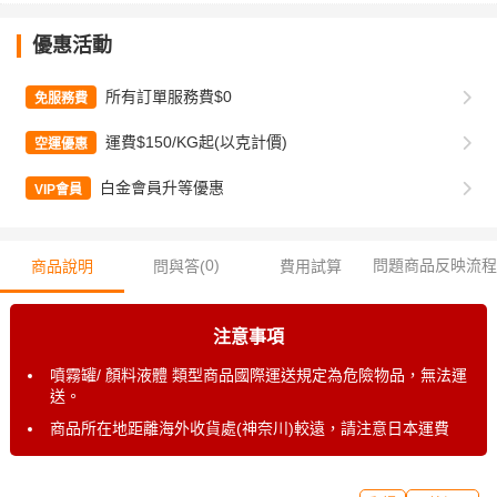
優惠活動
所有訂單服務費$0
免服務費
運費$150/KG起(以克計價)
空運優惠
白金會員升等優惠
VIP會員
0
)
問題商品反映流程
商品說明
問與答(
費用試算
注意事項
噴霧罐/ 顏料液體 類型商品國際運送規定為危險物品，無法運
送。
商品所在地距離海外收貨處(神奈川)較遠，請注意日本運費