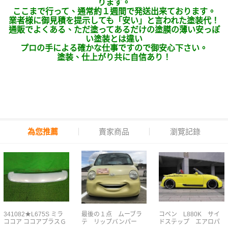
ります。
ここまで行って、通常約１週間で発送出来ております。
業者様に御見積を提示しても「安い」と言われた塗装代！
通販でよくある、ただ塗ってあるだけの塗膜の薄い安っぽ
い塗装とは違い
プロの手による確かな仕事ですので御安心下さい。
塗装、仕上がり共に自信あり！
為您推薦
賣家商品
瀏覽記錄
341082★L675S ミラ
最後の１点 ムーブラ
コペン L880K サイ
ココア ココアプラスＧ
テ リップバンパー
ドステップ エアロパ