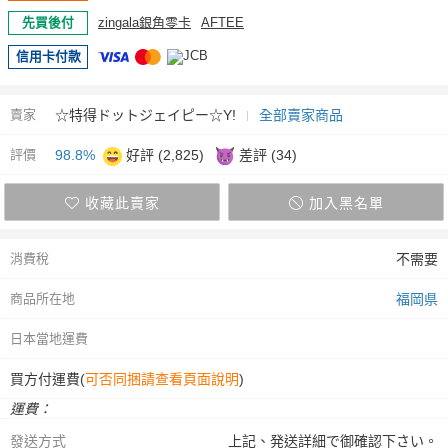
先買後付
zingala銀角零卡
AFTEE
信用卡付款
賣家
☆特得ドットジェイピー☆Y!
全部賣家商品
評價
98.8%
好評 (2,825)
差評 (34)
收藏此賣家
加入黑名單
消費稅
不需要
商品所在地
福岡県
日本當地運費
買方付運費(
可否同捆請查看頁面說明
)
運費：
發送方式
上記、発送詳細で御確認下さい。