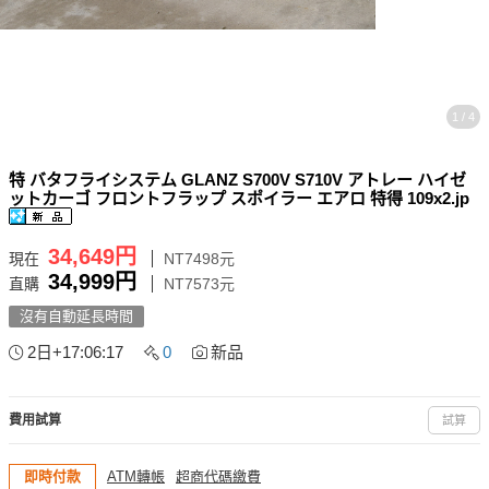
1 / 4
特 バタフライシステム GLANZ S700V S710V アトレー ハイゼ
ットカーゴ フロントフラップ スポイラー エアロ 特得 109x2.jp
34,649円
現在
NT7498元
34,999円
直購
NT7573元
沒有自動延長時間
2日+17:06:16
0
新品
費用試算
試算
即時付款
ATM轉帳
超商代碼繳費