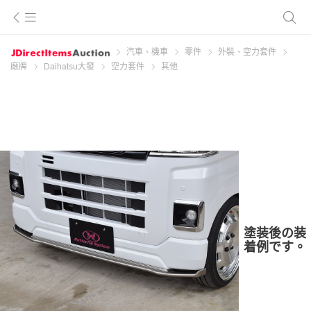
汽車、機車
零件
外裝、空力套件
廠牌
Daihatsu大發
空力套件
其他
塗装後の装
着例です。