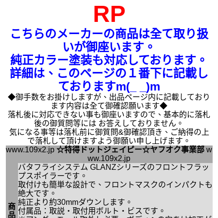
RP
こちらのメーカーの商品は全て取り扱
いが御座います。
純正カラー塗装も対応しております。
詳細は、このページの１番下に記載し
ておりますm(_ _)m
◆御手数をお掛けしますが、出品ページ内に記載しており
ます内容は全て御確認願います◆
落札後に対応できない事も御座いますので、基本的に落札
後の御質問等には お答えしておりません。
気になる事等は落札前に御質問&御確認頂き、ご納得の上
で落札して頂けますよう御願い申し上げます。
www.109x2.jp
☆特得ドットジェイピー☆ヤフオク事業部
w
ww.109x2.jp
バタフライシステム GLANZシリーズのフロントフラッ
プスポイラーです。
取付けも簡単な設計で、フロントマスクのインパクトも
絶大です。
純正より約30mmダウンします。
商
付属品：取説・取付用ボルト・ビスです。
品