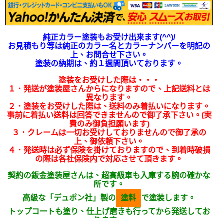
純正カラー塗装もお受け出来ます(^^)/
お見積もり等は純正のカラー名とカラーナンバーを明記の
上、お問合せ下さい。
塗装の納期は、約１週間頂いております。
塗装をお受けした際は・・・
１．発送が塗装屋さんからになりますので、上記送料とは
異なります。
２．塗装をお受けした際は、送料のみ着払いになります。
事前に着払い送料は回答できませんので御了承下さい。(実
費のみ御負担願います)
３．クレームは一切お受けしておりませんので御了承の
上、御依頼下さい。
４．発送時は必ず保険を掛けておりますので、到着時破損
の際は各社保険内で対応させて頂きます。
契約の鈑金塗装屋さんは、超高級車も入庫する腕の確かな
所です。
高級な「デュポン社」製の
塗料
で塗装します。
トップコートも塗り、仕上げ磨きも行ってから発送してお