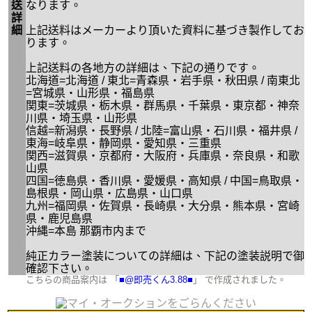
送
なります。
詳
細
上記送料はメーカーより頂いた資料に基づき製作してお
ります。
上記送料の各地方の詳細は、下記の通りです。
北海道=北海道 / 東北=青森県・岩手県・秋田県 / 南東北
=宮城県・山形県・福島県
関東=茨城県・栃木県・群馬県・千葉県・東京都・神奈
川県・埼玉県・山形県
信越=新潟県・長野県 / 北陸=富山県・石川県・福井県 /
東海=岐阜県・静岡県・愛知県・三重県
関西=滋賀県・京都府・大阪府・兵庫県・奈良県・和歌
山県
四国=徳島県・香川県・愛媛県・高知県 / 中国=鳥取県・
島根県・岡山県・広島県・山口県
九州=福岡県・佐賀県・長崎県・大分県・熊本県・宮崎
県・鹿児島県
沖縄=本島 那覇市内まで
純正カラー塗装についての詳細は、下記の塗装説明で御
確認下さい。
こちらの商品案内は 「
■@即売くん3.88■
」 で作成されました。