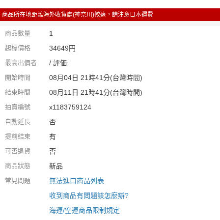
商品所在地距離海外收貨處(神奈川)較遠，請注意日本運費
商品數量
1
起標價格
34649円
最高出價者
/ 評価:
開始時間
08月04日 21時41分(台灣時間)
結束時間
08月11日 21時41分(台灣時間)
拍賣編號
x1183759124
自動延長
否
提前結束
有
可否退貨
否
商品狀態
新品
常見問題
無法進口商品列表
收到商品有問題該怎麼辦?
海運/空運商品限制規定