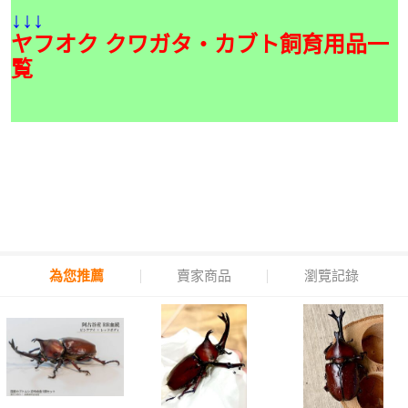
↓↓↓
ヤフオク クワガタ・カブト飼育用品一
覧
為您推薦
賣家商品
瀏覽記錄