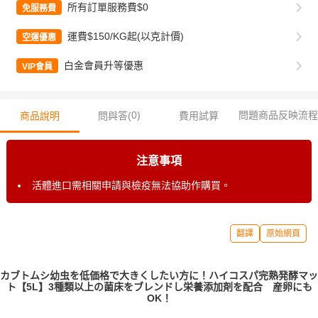
所有訂單服務費$0
免服務費
運費$150/KG起(以克計價)
空運優惠
白金會員升等優惠
VIP會員
0
)
問題商品反映流程
商品說明
問與答(
費用試算
注意事項
活體進口需相關申請與檢疫無法協助作購買。
翻譯
原始網頁
カブトムシ幼虫を低価格で大きくしたい方に！ハイコスパ完熟発酵マッ
ト【5L】3種類以上の菌床をブレンドし栄養添加剤を配合 産卵にも
OK！