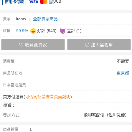
信用卡付款
賣家
itomx
全部賣家商品
評價
99.9%
好評 (943)
差評 (1)
收藏此賣家
加入黑名單
消費稅
不需要
商品所在地
東京都
日本當地運費
買方付運費(
可否同捆請查看頁面說明
)
運費：
發送方式
飛脚宅配便（佐川急便）
商品數量
1