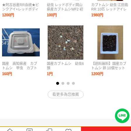
★阿古谷産RR血統★ピ
幼虫 レッドボディ岡山
カブトムシ 幼虫 江田島
ンクアイ×レッドボディ
県産カブトムシWF2 初
RR 10匹 レッドアイレ
国産カブトムシ幼虫5頭
令〜2令幼虫20頭
ッドボディ
1200円
100円
1980円
初〜2令 CBF4 親
♂74.3mm 同腹80mm超
国産 高知県産 カブ
国産カブトムシ 幼虫6
【送料無料】国産カブ
トムシ 甲虫 カブト
頭
トムシ 卵 10個セット
虫 タマゴ 卵 ４
甑島産 F2 国産カブトム
160円
1円
1200円
個 夏休み 宿題 A-
シの卵 飼育カップ入
１
り
看更多為您推薦