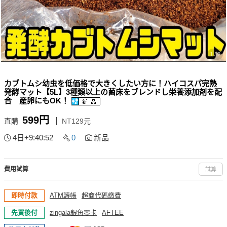
1 / 2
カブトムシ幼虫を低価格で大きくしたい方に！ハイコスパ完熟
発酵マット【5L】3種類以上の菌床をブレンドし栄養添加剤を配
合 産卵にもOK！
599円
直購
NT129元
4日+9:40:51
0
新品
費用試算
試算
即時付款
ATM轉帳
超商代碼繳費
先買後付
zingala銀角零卡
AFTEE