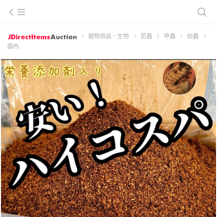
寵物用品、生物
昆蟲
甲蟲
幼蟲
國內