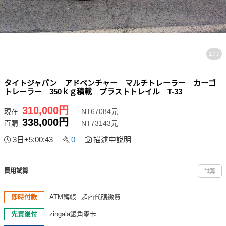
1 / 7
タイトジャパン アドベンチャー マルチトレーラー カーゴ
トレーラー 350ｋｇ積載 ブラストトレイル T-33
310,000円
現在
NT67084元
338,000円
直購
NT73143元
3日+5:00:42
0
描述中說明
費用試算
試算
即時付款
ATM轉帳
超商代碼繳費
先買後付
zingala銀角零卡