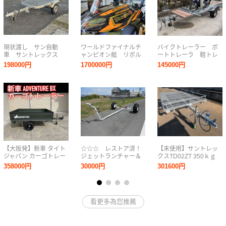
現状渡し サン自動
ワールドファイナルチ
バイクトレーラー ボ
車 サントレックス
ャンピオン艇 リボル
ートトレーラ 軽トレ
バイクトレーラー
バー
ーラー けん引
198000円
1700000円
145000円
250kg ソレックス マ
ックス ローン 下取
り 0523100
【大阪発】新車 タイト
☆☆☆ レストア済！
【未使用】サントレッ
ジャパン カーゴトレー
ジェットランチャー＆
クスTD02ZT 350ｋｇ
ラー アドベンチャーBX
アルミボートドーリ
チェーンブレーキ ス
358000円
30000円
301600円
軽トレーラー 予備検査
ー ☆☆☆
ノーモービル 水上オー
付き 軽トレーラー アウ
トバイ に！
トドアやお仕事に便利
看更多為您推薦