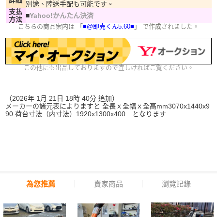
詳細
別途、陸送手配も可能です。
支払
■
Yahoo!かんたん決済
方法
こちらの商品案内は 「
■@即売くん5.60■
」 で作成されました。
この他にも出品しておりますので宜しければご覧ください。
（2026年 1月 21日 18時 40分 追加）
メーカーの諸元表によりますと 全長ｘ全幅ｘ全高mm3070x1440x9
90 荷台寸法（内寸法）1920x1300x400 となります
為您推薦
賣家商品
瀏覽記錄