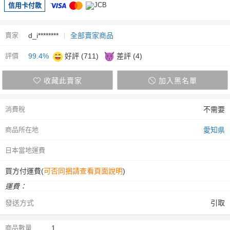
信用卡付款
賣家
d_i********
全部賣家商品
評價
99.4%
好評 (711)
差評 (4)
收藏此賣家
加入黑名單
消費稅
不需要
商品所在地
愛知県
日本當地運費
買方付運費(
可否同捆請查看頁面說明
)
運費：
發送方式
引取
商品數量
1