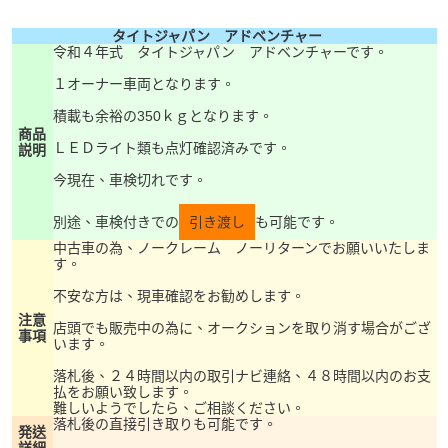
タイトジャパン アドベンチャー
令和４年式 タイトジャパン アドベンチャーです。
１オーナー車両となります。
積載も余裕の350ｋｇとなります。
商品
ＬＥＤライト類も点灯確認済みです。
説明
今現在、車検切れです。
別途、車検付きでの
引き渡し
も可能です。
中古車の為、ノークレーム ノーリターンでお願いいたしま
す。
不安な方は、現車確認をお勧めします。
注意
店頭でも販売中の為に、オークションを取り消す場合がござ
事項
います。
落札後、２４時間以内の取引ナビ連絡、４８時間以内のお支
払をお願い致します。
難しいようでしたら、ご相談ください。
落札後の直接引き取りも可能です。
発送