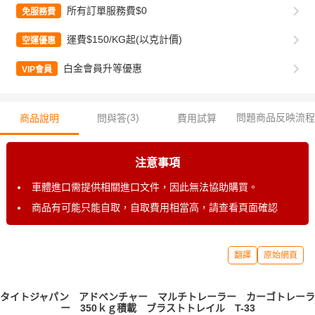
所有訂單服務費$0
免服務費
運費$150/KG起(以克計價)
空運優惠
白金會員升等優惠
VIP會員
3
)
問題商品反映流程
商品說明
問與答(
費用試算
注意事項
車體進口需提供相關進口文件，因此無法協助購買。
商品有可能只能自取，自取費用相當高，請查看頁面確認
翻譯
原始網頁
タイトジャパン アドベンチャー マルチトレーラー カーゴトレーラ
ー 350ｋｇ積載 ブラストトレイル T-33