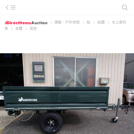
運動、戶外休閒
船
船體
水上摩托
車
本體
其他