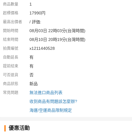
商品數量
1
起標價格
17990円
最高出價者
/ 評価:
開始時間
08月03日 22時03分(台灣時間)
結束時間
08月10日 20時19分(台灣時間)
拍賣編號
x1211440528
自動延長
有
提前結束
有
可否退貨
否
商品狀態
新品
常見問題
無法進口商品列表
收到商品有問題該怎麼辦?
海運/空運商品限制規定
優惠活動