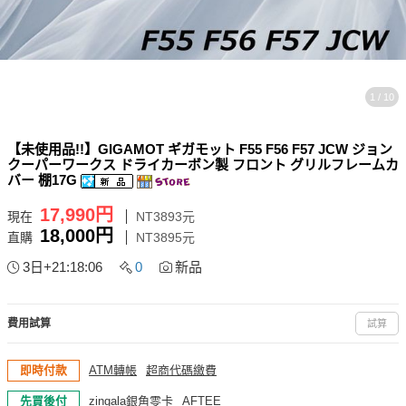
1 / 10
【未使用品!!】GIGAMOT ギガモット F55 F56 F57 JCW ジョン
クーパーワークス ドライカーボン製 フロント グリルフレームカ
バー 棚17G
17,990円
現在
NT3893元
18,000円
直購
NT3895元
3日+21:18:05
0
新品
費用試算
試算
即時付款
ATM轉帳
超商代碼繳費
先買後付
zingala銀角零卡
AFTEE