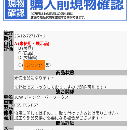
管理
25-12-7271-TYU
番号
自社
A (未使用・展示品)
B (美品)
評価
C (良品)
D (要補修)
E (
ジャンク
品)
商品状態
未使用品になります。
※弊社でストックしておりますので即納可能です。
適合関係
車名
JCW ジョンクーパーワークス
車両
F55 F56 F57
型式
他車
流用に関してはそのまま取り付けできるとは限りません。
流用
加工や部品交換が必要になる場合がございます。
商品詳細
メー