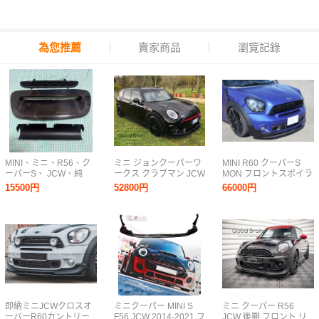
為您推薦
賣家商品
瀏覽記錄
MINI、ミニ、R56、ク
ミニ ジョンクーパーワ
MINI R60 クーパーS
ーパーS、 JCW、純
ークス クラブマン JCW
MON フロントスポイラ
正、カーボンエアスク
F54 フロント リップ ス
ー FRP/カーボン
15500円
52800円
66000円
ープ、エアスクープカ
ポイラー/ フロント ス
バー、内張、社外、タ
プリッタ― アンダー エ
ービンクールフィン、
プロン ディフューザー
冷却
即納ミニJCWクロスオ
ミニクーパー MINI S
ミニ クーパー R56
ーバーR60カントリー
F56 JCW 2014-2021 フ
JCW 後期 フロント リ