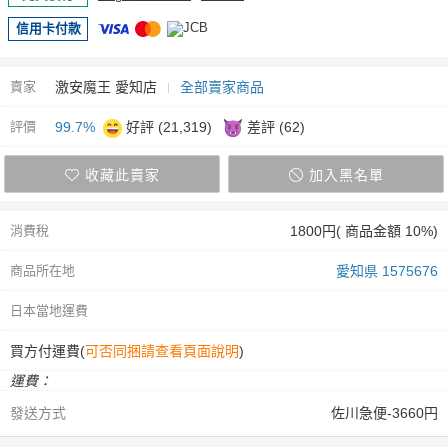
信用卡付款
賣家
激安魔王 愛知店
全部賣家商品
評價
99.7%
好評 (21,319)
差評 (62)
收藏此賣家
加入黑名單
消費稅
1800円( 商品金額 10%)
商品所在地
愛知県 1575676
日本當地運費
買方付運費(
可否同捆請查看頁面說明
)
運費：
發送方式
佐川急便-3660円