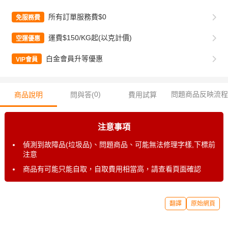
所有訂單服務費$0
免服務費
運費$150/KG起(以克計價)
空運優惠
白金會員升等優惠
VIP會員
0
)
問題商品反映流程
商品說明
問與答(
費用試算
注意事項
偵測到故障品(垃圾品)、問題商品、可能無法修理字樣,下標前
注意
商品有可能只能自取，自取費用相當高，請查看頁面確認
翻譯
原始網頁