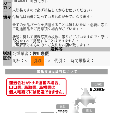
GIGAMOT ギガモット
カー
カラ
未塗装ですので必ず塗装してからお使いください。
ー
備考
付属品は画像に写っているものが全てになります。
全ての欠品パーツを把握することは難しいため、必要に応じ
て別途部品をご用意頂く場合がございます。
状態に関して掲載写真の枚数に限りがございますので、悪い
部分をすべて掲載することはできません。
ご理解頂ける方のみ、ご入札をお願い致します。
送料等
送料
配送業者：
佐川急便
区分
同梱：×
引取
：× 代引：
時間帯指定：