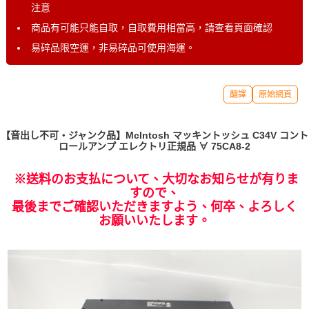
注意
商品有可能只能自取，自取費用相當高，請查看頁面確認
易碎品限空運，非易碎品可使用海運。
翻譯
原始網頁
【音出し不可・ジャンク品】McIntosh マッキントッシュ C34V コント
ロールアンプ エレクトリ正規品 ∀ 75CA8-2
※送料のお支払について、大切なお知らせが有りま
すので、
最後までご確認いただきますよう、何卒、よろしく
お願いいたします。