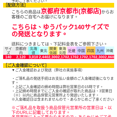
予めご了承ください。
［配送方法］
京都府京都市(京都店)
こちらの商品は
からお
客様のご自宅へお届けになります。
こちらは、ゆうパック140サイズで
の発送となります。
送料につきましては、下記料金表をご参照下さい。
サイ
京都府
北海
関東
東海
東北
近畿
中国
四国
九州
沖縄
ズ
内
道
信越
北陸
140
2,120
3,010
2,440
2,300
2,170
2,170
2,170
2,170
2,300
2,860
［ご入金確認について］
▼ご入金確認および発送（弊社の実施事項）
・ご落札品の発送手続はお支払い金額のご入金確認後になりま
す。
・上記ご入金確認の締め時間は弊社営業日の15時です。
・上記締め時間までにご入金の確認が取れた商品は、3営業日
（※）以内に商品保管元営業所より発送いたします。
※入金確認日は含まれませんので、あらかじめご了承ください
※ご落札品を取扱う商品保管元営業所の営業日は、以
下のURLに記載しております。