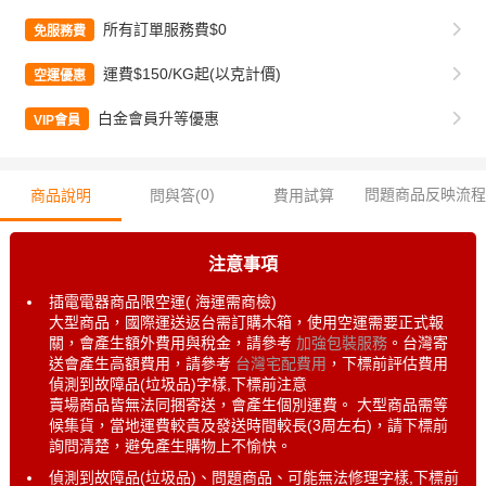
所有訂單服務費$0
免服務費
運費$150/KG起(以克計價)
空運優惠
白金會員升等優惠
VIP會員
0
)
問題商品反映流程
商品說明
問與答(
費用試算
注意事項
插電電器商品限空運( 海運需商檢)
大型商品，國際運送返台需訂購木箱，使用空運需要正式報
關，會產生額外費用與稅金，請參考
加強包裝服務
。台灣寄
送會產生高額費用，請參考
台灣宅配費用
，下標前評估費用
偵測到故障品(垃圾品)字樣,下標前注意
賣場商品皆無法同捆寄送，會產生個別運費。 大型商品需等
候集貨，當地運費較貴及發送時間較長(3周左右)，請下標前
詢問清楚，避免產生購物上不愉快。
偵測到故障品(垃圾品)、問題商品、可能無法修理字樣,下標前