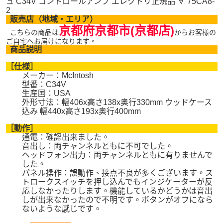
ュ C34V コントロールアンプ エレクトリ正規品 ∀ 75CA8-
2
販売店（地域・エリア）
京都府京都市(京都店)
こちらの商品は
からお客様の
ご自宅へお届けになります。
商品説明
［仕様］
メーカー：McIntosh
型番：C34V
生産国：USA
外形寸法：幅406x高さ138x奥行330mm ウッドケース
込み 幅440x高さ193x奥行400mm
［動作］
通電：確認出来ました。
音出し：両チャンネルともに不可でした。
ヘッドフォン出力：両チャンネルともに有りませんで
した。
パネル操作：誤動作、接点不良が多くございます。ス
トロークスイッチを押し込んでもインジケーターが反
応しなかったりします。機能しているかどうかは音出
しが出来なかったので不明です。ボタンがオフになら
ないような感じです。