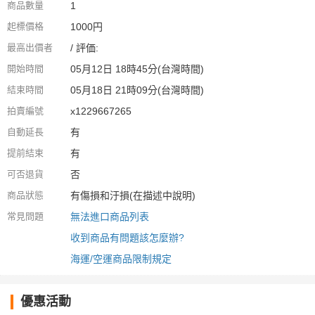
商品數量
1
起標價格
1000円
最高出價者
/ 評価:
開始時間
05月12日 18時45分(台灣時間)
結束時間
05月18日 21時09分(台灣時間)
拍賣編號
x1229667265
自動延長
有
提前結束
有
可否退貨
否
商品狀態
有傷損和汙損(在描述中說明)
常見問題
無法進口商品列表
收到商品有問題該怎麼辦?
海運/空運商品限制規定
優惠活動