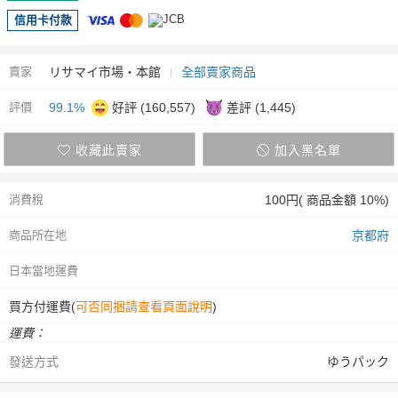
信用卡付款
賣家
リサマイ市場・本館
全部賣家商品
評價
99.1%
好評 (160,557)
差評 (1,445)
收藏此賣家
加入黑名單
消費稅
100円( 商品金額 10%)
商品所在地
京都府
日本當地運費
買方付運費(
可否同捆請查看頁面說明
)
運費：
發送方式
ゆうパック