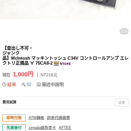
1 / 5
【音出し不可・
ジャンク
品】McIntosh マッキントッシュ C34V コントロールアンプ エレ
クトリ正規品 ∀ 75CA8-2
1,000円
現在
NT216元
結束
52
描述中說明
費用試算
試算
即時付款
ATM轉帳
超商代碼繳費
先買後付
zingala銀角零卡
AFTEE