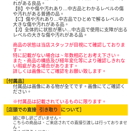
れがある良品。
【B】やや傷や汚れあり…中古品とわかるレベルの傷
や汚れがある普通の品。
【C】傷や汚れあり…中古品でひとめで解るレベルの
大きな傷や汚れがある品。
【J】全体的に状態が悪い…中古品で使用に支障が出る
レベルの大きな傷や汚れがある品。
商品の状態は当店スタッフが目視にて確認しておりま
す。
特に記載がない場合は、年数相応とお考え下さい。
また、商品の構造及び経年変化等により確認しきれな
い瑕疵がある場合があります。
詳しくは画像にてご確認をお願い致します。
［付属品］
付属品は画像にある物が全てです。画像にてご確認く
ださい。
※付属品は記載されているものに限ります。
［店頭での直接
引き取り
について］
誠に申し訳ございません。
こちらの商品は、ご来店されての直接引渡しは行っておりませ
ん。