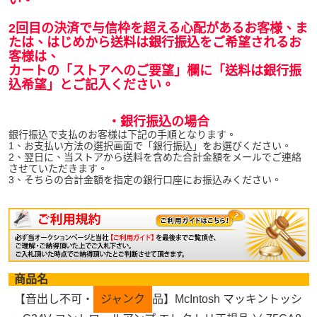
い。
2回目の決済で与信枠を超える心配があるお客様、ま
たは、はじめから送料は銀行振込をご希望されるお
客様は、
カートの「ストアへのご要望」欄に「送料は銀行振
込希望」とご記入ください。
・銀行振込の場合
銀行振込で支払のお客様は下記の手順となります。
1、お支払い方法の選択画面で「銀行振込」をお選びください。
2、翌日に、当ストアから送料を含めた合計金額をメールでご連絡
させていただきます。
3、そちらの合計金額を指定の銀行口座にお振込みください。
商品名
【音出し不可・
ジャンク
品】McIntosh マッキントッシ