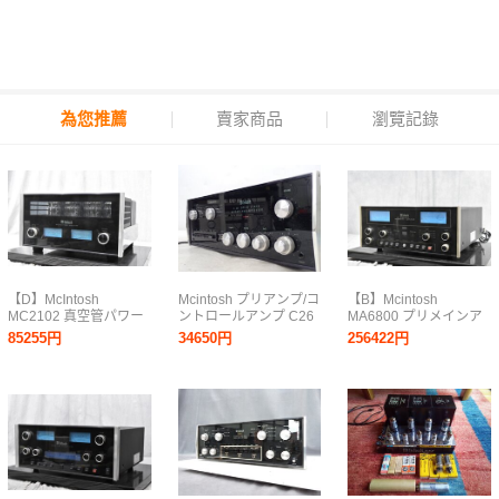
為您推薦
賣家商品
瀏覽記錄
【D】McIntosh
Mcintosh プリアンプ/コ
【B】Mcintosh
MC2102 真空管パワー
ントロールアンプ C26
MA6800 プリメインア
アンプ マッキントッシ
マッキントッシュ ▽
ンプ マッキントッシュ
85255円
34650円
256422円
ュ 3264995【送料無
7694E-1
3265408【送料無料!!】
料!!】