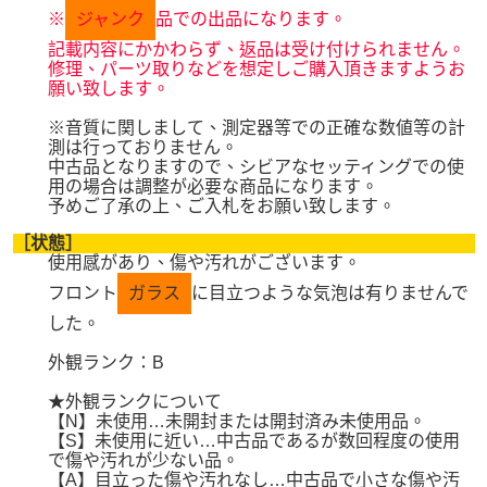
※
ジャンク
品での出品になります。
記載内容にかかわらず、返品は受け付けられません。
修理、パーツ取りなどを想定しご購入頂きますようお
願い致します。
※音質に関しまして、測定器等での正確な数値等の計
測は行っておりません。
中古品となりますので、シビアなセッティングでの使
用の場合は調整が必要な商品になります。
予めご了承の上、ご入札をお願い致します。
［状態］
使用感があり、傷や汚れがございます。
フロント
ガラス
に目立つような気泡は有りませんで
した。
外観ランク：B
★外観ランクについて
【N】未使用…未開封または開封済み未使用品。
【S】未使用に近い…中古品であるが数回程度の使用
で傷や汚れが少ない品。
【A】目立った傷や汚れなし…中古品で小さな傷や汚