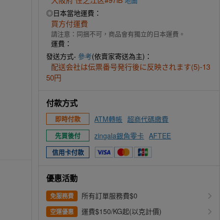
地圖
◎日本當地運費：
買方付運費
請注意：同捆不可，商品會有獨立的日本運費。
運費：
發送方式-
參考
(依賣家寄送為主)：
配送会社は伝票番号発行後に反映されます(5)-13
50円
付款方式
ATM轉帳
超商代碼繳費
即時付款
zingala銀角零卡
AFTEE
先買後付
信用卡付款
優惠活動
所有訂單服務費$0
免服務費
運費$150/KG起(以克計價)
空運優惠