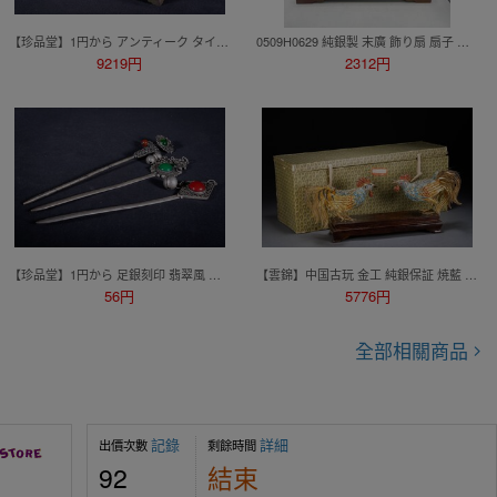
【珍品堂】1円から アンティーク タイ ジュエリーボックス 銀製 時代物 骨董品 古美術 長12cm 重239g M-B77S-SR2
0509H0629 純銀製 末廣 飾り扇 扇子 ガラスケース付 松竹梅 71g 銀工芸 置物 縁起物 インテリア
9219円
2312円
【珍品堂】1円から 足銀刻印 翡翠風 珊瑚風 簪 かんざし 3本セット 古玩 長19cm 重70g M-A36X-CF5
【雲錦】中国古玩 金工 純銀保証 焼藍 七宝 フィリグリー 雄鶏 軍鶏 置物 一対 木台 箱付 骨董品 古美術品0625-007K
56円
5776円
全部相關商品
記錄
詳細
出價次數
剩餘時間
92
結束