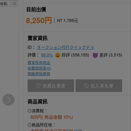
目前出價
8,250円
NT 1,785元
賣家資訊
ID：
オークション代行クイックドゥ
評價：
99.0%
好評 (358,155)
差評 (3,515)
賣家所有商品
拍賣問與答(
0
)
開啟原始網頁
收藏此賣家
加入黑名單
商品資訊
◎消費稅：
825円( 商品金額 10%)
◎商品所在地：
大阪府 住之江区#97iB