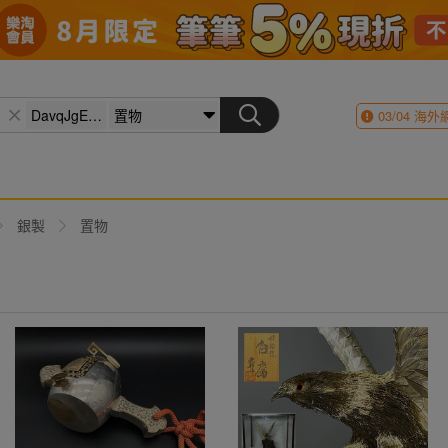
03/04
海外
銀製
置物