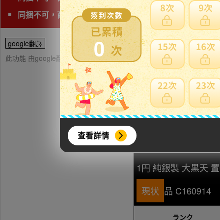
同捆不可，商品會有獨立的日本運費
0
google翻譯
此功能 由google翻譯提供參考，樂淘不保證翻譯內容之正確性，詳
查看詳情
1円 純銀製 大黒天 
現状
品 C160914
【
ランク
】