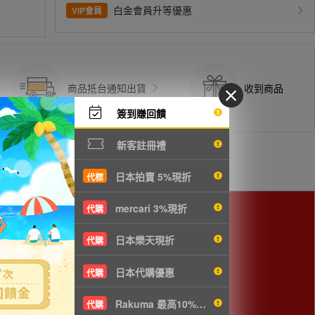
白金會員升等優惠
VIP會員
商品抵台通知出貨
收到商品
簽到賺回饋
新客註冊禮
日本拍賣 5%現折
代標
mercari 3%現折
代購
日本樂天現折
代購
日本代購優惠
代購
Rakuma 最高10%現折
代購