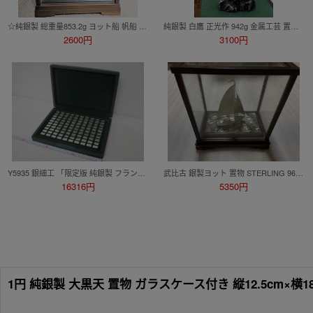
☆純銀製 総重量853.2g ヨット船 帆船 置物 ガラスケース シルバー SILVER 伝統工芸☆
純銀製 白鷹 正光作 942g 金属工芸 置物 オブジェ 彫刻 古美術品 レトロ ヴィンテージ レア 希少
2600円
3100円
Y5935 銀細工 「限定版 純銀製 フランクリンミント 925刻印 偉大なる自動車100種 ミニチュアコレクション 100ｇ」 箱
武比古 銀製ヨット 置物 STERLING 960 刻印 SEKI 関武比古作 伝統工芸 シルバー 96% 帆船 模型 金属工芸 ガラスケース付き 箱有 台座込235g
16316円
5350円
1円 純銀製 大黒天 置物 ガラスケース付き 縦12.5cm×横18