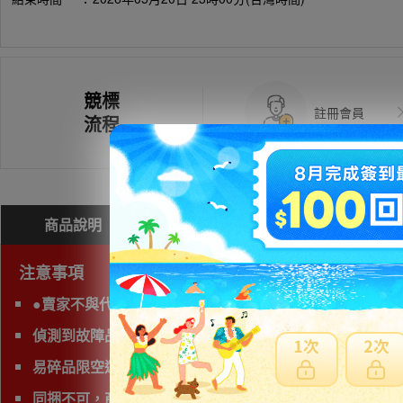
競標
註冊會員
流程
商品說明
問與答(
0
)
費用試算
注意事項
●賣家不與代理業者交易，無法購買。
偵測到故障品(垃圾品)、有照片及說明以外的問題，下標前
易碎品限空運，非易碎品可使用海運。
同捆不可，商品會有獨立的日本運費。