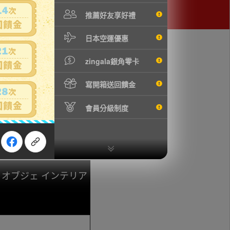
推薦好友享好禮
日本空運優惠
zingala銀角零卡
寫開箱送回饋金
會員分級制度
cm オブジェ インテリア