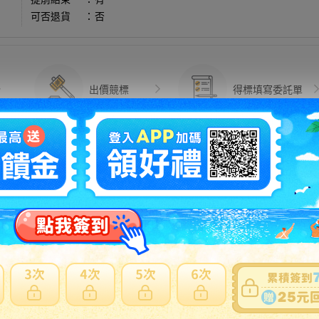
可否退貨
：
否
出價競標
得標填寫委託單
問題商品反映流程
注意