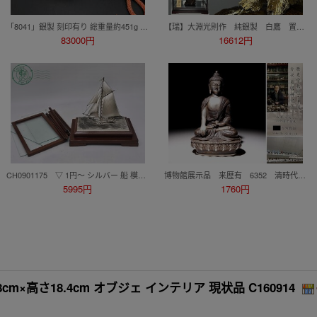
「8041」銀製 刻印有り 総重量約451g 打ち出の小槌 金彩 彫金 silver sterling 銀 細密工芸 宝尽くし 開運 縁起物 置物 飾物 金属工芸 骨董
【瑞】大淵光則作 純銀製 白鷹 置物 インテリア ガラスケース付
83000円
16612円
CH0901175 ▽ 1円～ シルバー 船 模型 STERLING 980 刻印 銀製 ヨット ガラスケース 置物 置き物 飾り インテリア 中古品 現状品
博物館展示品 来歴有 6352 清時代 銀製釈迦像 高さ約20cm （検）釈迦坐像 仏像 唐物 仏教美術 中国 古玩
5995円
1760円
cm×高さ18.4cm オブジェ インテリア 現状品 C160914