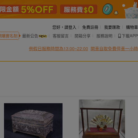
您好，
請登入
免費註冊
我要匯款
購物車
網購實名制
最新公告
客服留言
開箱分享
服務說明
下載APP
例假日服務時間為13:00~22:00
開車自取免費停車一小時