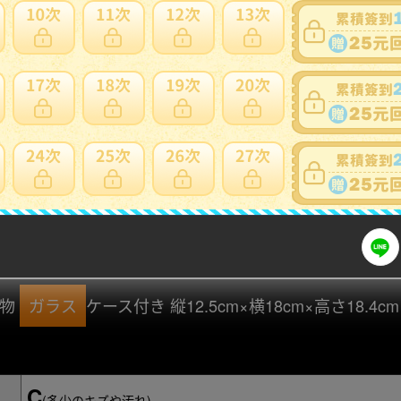
細問題說明請使用商品問與答
置物
ガラス
ケース付き 縦12.5cm×横18cm×高さ18.4
C
(多少のキズや汚れ)