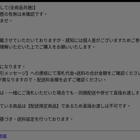
して(全商品共通)】
歴の有無は未確認です。
ませ。
載させていただいておりますが、感知には個人差がございますためご参
理解いただいた上でご購入をお願いいたします。
になります。
引メッセージ】への連絡にて落札代金+送料の合計金額をご確認くださ
が異なりますので、配送料金欄を必ずご確認ください。
は、一緒にご落札いただいた場合でも、同梱配送や併せて直接お渡しす
ている商品は【配送限定商品】であるため直接お渡しは不可です。
基づき、送料設定を行っております。
A13-6413024】【SHIPPING_SIZE_ID：112210080】
詳細