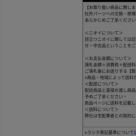
【お取り扱い商品に関しま
社外パーツへの交換、修理
あらかじめご了承ください
＜ニオイについて＞
目立つニオイに関しては記
せ。中古品ということをご
＜お支払金額について＞
落札金額＋消費税＋配送料
ご落札後にお送りする【取
※商品・地域によって送料
＜配送について＞
配送商品と直接お渡し商品
予めご了承ください。
商品ページに送料を記載し
＜送料について＞
弊社は宅配業者との契約に
【出品ID：M2159020-S26K
※ランク表記基準について