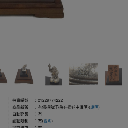
拍賣編號
：
x1229774222
商品新舊
：
有傷損和汙損(在描述中說明)(
說明
)
自動延長
：
有
認証限制
：
有(
說明
)
提前結束
：
有