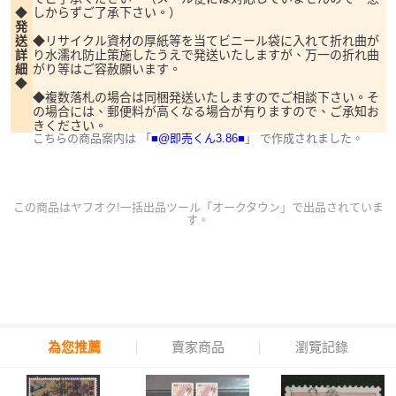
◆
しからずご了承下さい。）
発
送
◆リサイクル資材の厚紙等を当てビニール袋に入れて折れ曲が
詳
り水濡れ防止策施したうえで発送いたしますが、万一の折れ曲
細
がり等はご容赦願います。
◆
◆複数落札の場合は同梱発送いたしますのでご相談下さい。そ
の場合には、郵便料が高くなる場合が有りますので、ご承知お
きください。
こちらの商品案内は 「
■@即売くん3.86■
」 で作成されました。
この商品は
ヤフオク!一括出品ツール「オークタウン」
で出品されていま
す。
為您推薦
賣家商品
瀏覽記錄