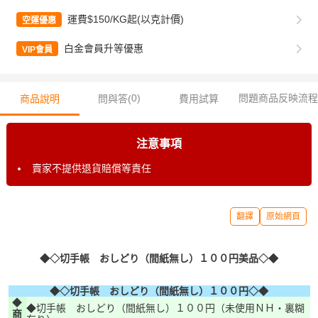
運費$150/KG起(以克計價)
空運優惠
白金會員升等優惠
VIP會員
0
)
問題商品反映流程
商品說明
問與答(
費用試算
注意事項
賣家不提供退貨賠償等責任
翻譯
原始網頁
◆◇切手帳 おしどり（間紙無し）１００円美品◇◆
◆◇切手帳 おしどり（間紙無し）１００円◇◆
◆
◆切手帳 おしどり（間紙無し）１００円（未使用ＮＨ・裏糊
商