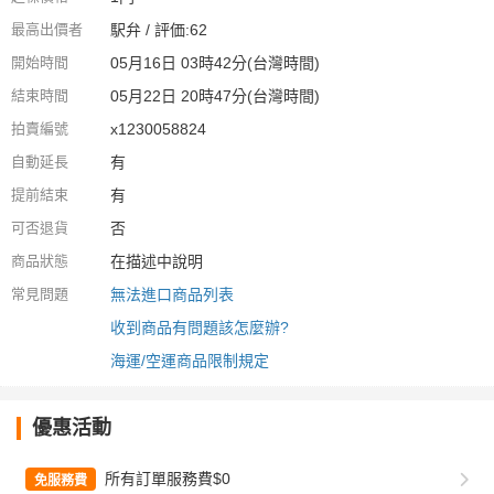
最高出價者
駅弁 / 評価:62
開始時間
05月16日 03時42分(台灣時間)
結束時間
05月22日 20時47分(台灣時間)
拍賣編號
x1230058824
自動延長
有
提前結束
有
可否退貨
否
商品狀態
在描述中說明
常見問題
無法進口商品列表
收到商品有問題該怎麼辦?
海運/空運商品限制規定
優惠活動
所有訂單服務費$0
免服務費