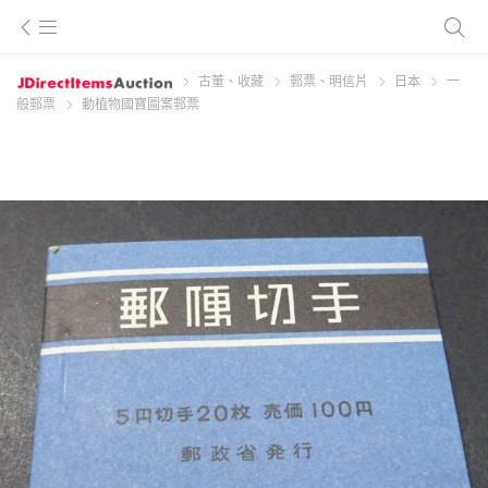
古董、收藏
郵票、明信片
日本
一
般郵票
動植物國寶圖案郵票