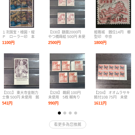
１次国宝・檜図・縦
【330】額面2000円
姫路城 銭位14円 櫛
Ｐ ローラー印 本
やつ橋蒔絵 500円 未使
型印 中京
所 44.12.17
用 4枚 糊有 第２次
1100円
2500円
1800円
動植物国宝図案切手
【331】 東大寺金剛力
【328】 鵜飼 100円
【204】 オオムラサキ
士像 500円 未使用 銘
未使用 5枚 糊有り
銘付10B 75円 未使
板付き 糊有り NH
第２次動植物国宝図案
用 糊有り NH
541円
990円
1611円
1967年シリーズ 動植物
切手
国宝図案切手
看更多為您推薦