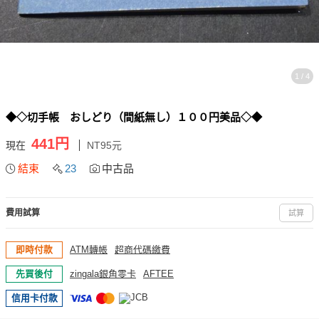
1 / 4
◆◇切手帳 おしどり（間紙無し）１００円美品◇◆
441円
現在
NT95元
結束
23
中古品
費用試算
試算
即時付款
ATM轉帳
超商代碼繳費
先買後付
zingala銀角零卡
AFTEE
信用卡付款