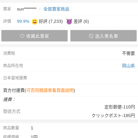
賣家
sun********
全部賣家商品
評價
99.9%
好評 (7,233)
差評 (6)
收藏此賣家
加入黑名單
消費稅
不需要
商品所在地
岡山県
日本當地運費
買方付運費(
可否同捆請查看頁面說明
)
運費：
定形郵便-110円
發送方式
クリックポスト-185円
商品數量
1
起標價格
1円