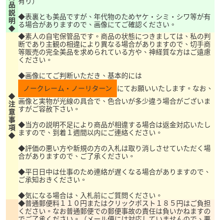
有り）
品
説
◆表裏とも美品ですが、年代物のためヤケ・シミ・シワ等が有
明
る場合がありますので、画像にてご確認ください。
◆
◆素人の自宅保管品です。商品の状態につきましては、私の判
断であり主観の相違により異なる場合がありますので、切手商
等販売の完全美品を求められている方や、神経質な方はご遠慮
ください。
◆画像にてご判断いただき、基本的には
ノークレーム・ノーリターン
にてお願いいたします。なお、
◆
画像と実物が光線の具合で、色合いが多少違う場合がございま
注
すがご容赦下さい。
意
事
◆当方の説明不足により商品が相違する場合は返金対応いたし
項
ますので、到着１週間以内にご連絡ください。
◆
◆評価の悪い方や新規の方の入札は取り消しさせていただく場
合がありますので、ご了承ください。
◆平日日中は仕事のため連絡が遅くなる場合がありますので、
ご承知おきください。
◆気になる場合は、入札前にご質問ください。
◆普通郵便料１１０円またはクリックポスト１８５円はご負担
ください。なお普通郵便での郵便事故の責任は負いかねますの
でご了承ください。（メール便には対応していませんので、悪