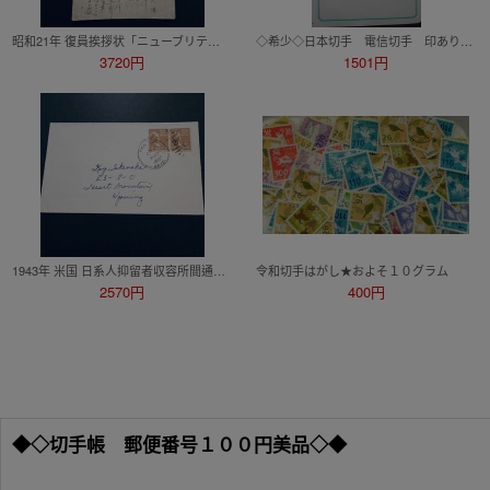
昭和21年 復員挨拶状「ニューブリテン島 “ラバウル”より復員」楠公5銭はがき 国立京都病院発 エンタイア
◇希少◇日本切手 電信切手 印あり 10種完◇
3720円
1501円
1943年 米国 日系人抑留者収容所間通信 アリゾナ州POSTON収容所発 ハートマウンテン収容所宛 日系人間通信 エンタイア
令和切手はがし★およそ１０グラム
2570円
400円
◆◇切手帳 郵便番号１００円美品◇◆