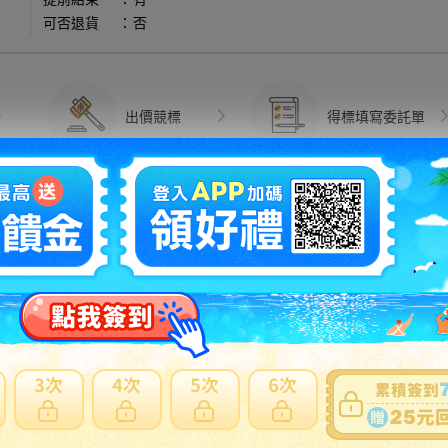
可否退貨
：
否
出價競標
得標填寫委託單
問題商品反映流程
細問題說明請使用商品問與答