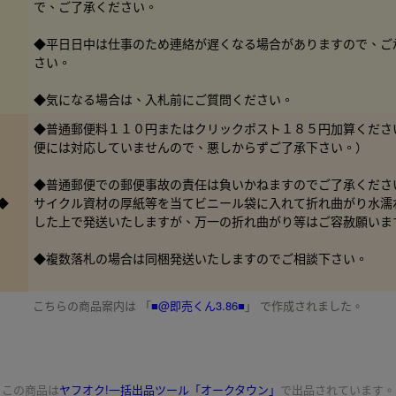
で、ご了承ください。
◆平日日中は仕事のため連絡が遅くなる場合がありますので、ご
さい。
◆気になる場合は、入札前にご質問ください。
◆普通郵便料１１０円またはクリックポスト１８５円加算くださ
便には対応していませんので、悪しからずご了承下さい。）
◆普通郵便での郵便事故の責任は負いかねますのでご了承くださ
◆
サイクル資材の厚紙等を当てビニール袋に入れて折れ曲がり水濡
した上で発送いたしますが、万一の折れ曲がり等はご容赦願いま
◆複数落札の場合は同梱発送いたしますのでご相談下さい。
こちらの商品案内は 「
■@即売くん3.86■
」 で作成されました。
この商品は
ヤフオク!一括出品ツール「オークタウン」
で出品されています。