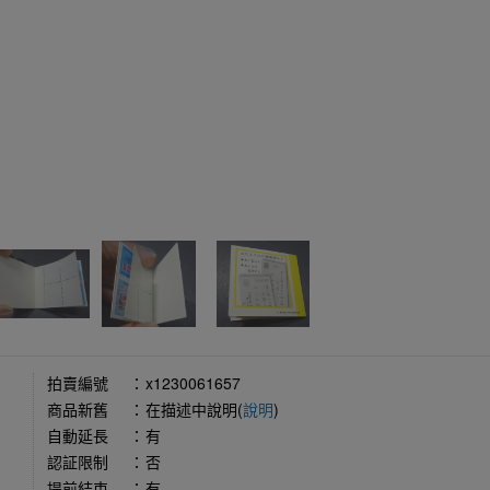
拍賣編號
：
x1230061657
商品新舊
：
在描述中說明(
說明
)
自動延長
：
有
認証限制
：
否
提前結束
：
有