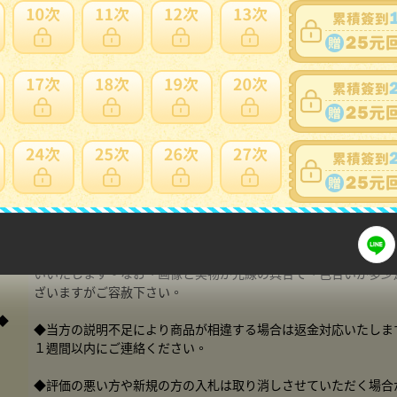
◆◇切手帳 郵便番号１００円◇◆
◆切手帳 郵便番号１００円（未使用ＮＨ・裏糊有り）
◆
◆表裏とも美品ですが、年代物のため経年変化によるヤケ・シミ
る場合がありますので、画像てご確認ください。
◆素人の自宅保管品です。商品の状態につきましては、私の判断
相違により異なる場合がありますので、切手商等販売の完全美品
いる方や、神経質な方はご遠慮ください。
◆画像にてご判断いただき、基本的には
ノークレーム・ノーリ
願
いいたします。なお、画像と実物が光線の具合で、色合いが多少
ざいますがご容赦下さい。
◆
◆当方の説明不足により商品が相違する場合は返金対応いたしま
１週間以内にご連絡ください。
◆評価の悪い方や新規の方の入札は取り消しさせていただく場合