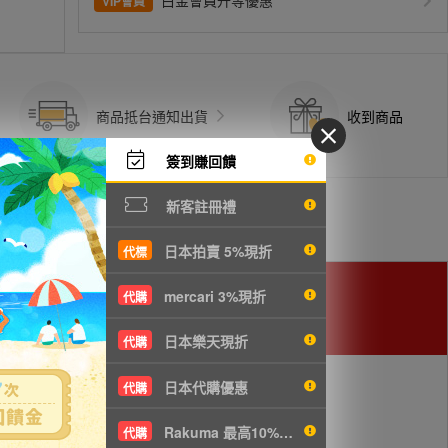
白金會員升等優惠
VIP會員
商品抵台通知出貨
收到商品
簽到賺回饋
新客註冊禮
日本拍賣 5%現折
代標
mercari 3%現折
代購
日本樂天現折
代購
日本代購優惠
代購
Rakuma 最高10%現折
代購