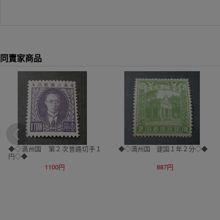
同賣家商品
◆◇満州国 第２次普通切手１
◆◇満州国 建国１年２分◇◆
円◇◆
1100円
887円