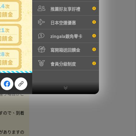
推薦好友享好禮
日本空運優惠
・シワ等が有
zingala銀角零卡
であり主観の
寫開箱送回饋金
を求められて
會員分級制度
ターン
にてお
違う場合がご
すので、到着
がありますの