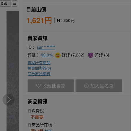
目前出價
1,621円
NT 350元
賣家資訊
ID：
sun********
評價：
99.9%
好評 (7,232)
差評 (6)
賣家所有商品
拍賣問與答(
0
)
開啟原始網頁
收藏此賣家
加入黑名單
商品資訊
◎消費稅：
不需要
◎商品所在地：
岡山県