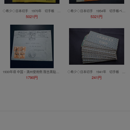
◇希少◇日本切手 1970年 切手帳 白抜きく 未使用 計14冊◇
◇希少◇日本切手 1954年 切手帳ペーン 壁画100円 未使用 計4枚◇
5021円
5321円
1930年頃 中国・満州使用例 限吉黒貼用加刷1c4枚貼 天津宛書状 消印HARBIN エンタイア
◇希少◇日本切手 1941年 切手帳 新東郷80銭◇難あり◇
1790円
241円