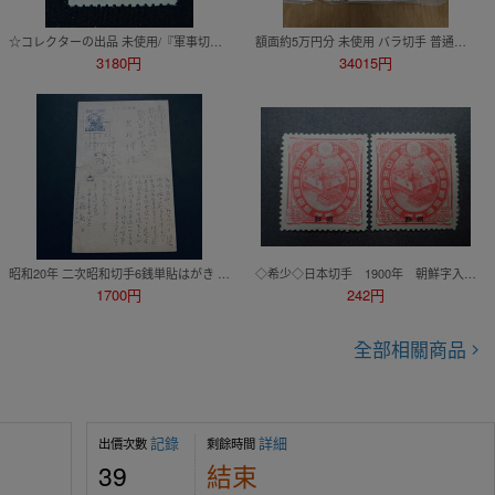
☆コレクターの出品 未使用/『軍事切手/旧大正毛紙切手に加刷』３銭 ＮＨ I-6
額面約5万円分 未使用 バラ切手 普通切手 お年玉切手シート 日本郵便 まとめて
3180円
34015円
昭和20年 二次昭和切手6銭単貼はがき 標語機械印 沼津局「銃後の護りを堅めませう」エンタイア
◇希少◇日本切手 1900年 朝鮮字入り 東宮ご婚儀 未使用 バラ計2枚◇
1700円
242円
全部相關商品
記錄
詳細
出價次數
剩餘時間
39
結束