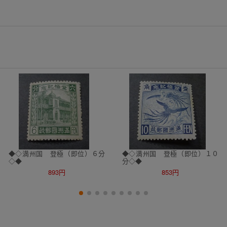
◆◇満州国 登極（即位）６分
◆◇満州国 登極（即位）１０
◇◆
分◇◆
893円
853円