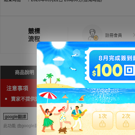
競標
註冊會員
流程
商品說明
問與答(
0
)
費用試算
注意事項
賣家不提供退貨賠償等責任
google翻譯
此功能 由google翻譯提供參考，樂淘不保證翻譯內容之正確性，詳