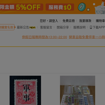
您好，
請登入
免費註冊
我要匯款
購物車
網購實名制
最新公告
客服留言
開箱分享
服務說明
下載APP
例假日服務時間為13:00~22:00
開車自取免費停車一小時