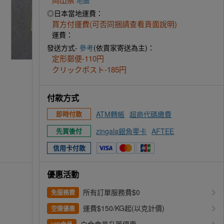
地圖
◎日本當地運費：
買方付運費(可否同捆請查看頁面說明)
運費：
發送方式-
參考
(依賣家寄送為主)：
定形郵便-110円
クリックポスト-185円
付款方式
ATM轉帳
超商代碼繳費
即時付款
zingala銀角零卡
AFTEE
先買後付
信用卡付款
優惠活動
所有訂單服務費$0
免服務費
運費$150/KG起(以克計價)
空運優惠