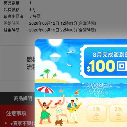
商品數量
：
1
起標價格
：
1円
最高出價者
：
/ 評價:
開始時間
：
2026年06月12日 12時01分(台灣時間)
結束時間
：
2026年06月19日 22時00分(台灣時間)
競標
註冊會員
流程
商品說明
問與答(
0
)
費用試算
注意事項
●賣家不與代理業者交易，無法購買。