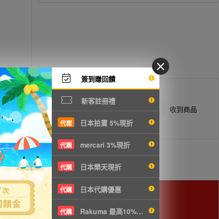
簽到賺回饋
新客註冊禮
商品抵台通知出貨
收到商品
日本拍賣 5%現折
代標
mercari 3%現折
代購
日本樂天現折
代購
日本代購優惠
代購
Rakuma 最高10%現折
代購