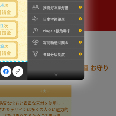
推薦好友享好禮
日本空運優惠
zingala銀角零卡
寫開箱送回饋金
會員分級制度
ワーストーン 天然石 綺麗 金運 お守り
+★+
高品質な宝石と貴重な素材を使用し、
されたデザインは多くの人々に魅力的
美しさを引き立てるために生まれまし