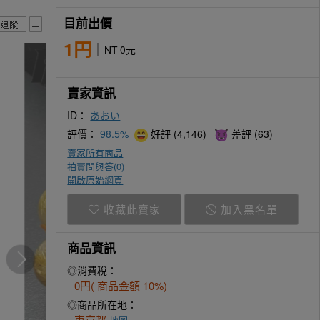
目前出價
1円
NT 0元
賣家資訊
ID：
あおい
評價：
98.5%
好評 (4,146)
差評 (63)
賣家所有商品
拍賣問與答(
0
)
開啟原始網頁
收藏此賣家
加入黑名單
商品資訊
◎消費稅：
0円( 商品金額 10%)
◎商品所在地：
東京都