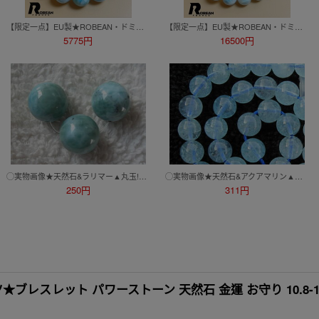
【限定一点】EU製★ROBEAN・ドミニカ共和国産のラリマー★パワーストーン ブレスレット 天然石 開運 金運 約14.5mm D0720730
【限定一点】EU製★ROBEAN・ドミニカ共和国産のラリマー★パワーストーン ブレスレット 天然石 開運 金運 約10.4mm K0710342
5775円
16500円
◯実物画像★天然石&ラリマー▲丸玉!10mm！3粒!!
◯実物画像★天然石&アクアマリン▲丸玉!6mm！半連22cm!!!
250円
311円
レスレット パワーストーン 天然石 金運 お守り 10.8-11