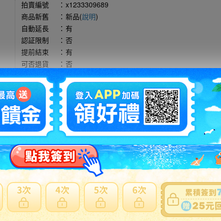
拍賣編號
：
x1233309689
商品新舊
：
新品(
說明
)
自動延長
：
有
認証限制
：
否
提前結束
：
有
可否退貨
：
否
出價競標
得標填寫委託單
問題商品反映流程