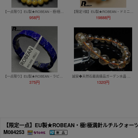
【一点限り】EU製★ROBEAN・極!極満針ルチルクォーツ★ブレスレット パワーストーン 天然石 金運 お守り 8.3-8.8mm M0207636
【限定1個】EU製★ROBEAN・ドミニカ共和国産のラリマー★パワーストーン ブレスレット 天然石 開運 金運 約15.4-16.3mm D0720723
958円
19888円
【一点限り】EU製★ROBEAN・ラピスラズリ・バングル★パワーストーン アクセサリー 天然石 綺麗 お守り 約9.7*9.7*4.7mm M0319595
誠安◆天然石最高級品ガーデン水晶 ルチル入り ブレスレット 11mm [T50-10285]
375円
1320円
【限定一点】EU製★ROBEAN・極!極満針ルチルクォーツ★ブ
M084253