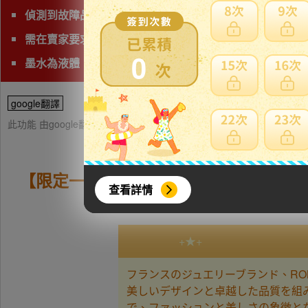
偵測到故障品(垃圾品)、有照片及說明以外的問題，下標前
需在賣家要求時間完成匯款
0
墨水為液體，無法國際運送，請下標前注意。
google翻譯
此功能 由google翻譯提供參考，樂淘不保證翻譯內容之正確性，詳
【限定一点】上級 EU製★ROBEAN
查看詳情
+★+
フランスのジュエリーブランド、R
美しいデザインと卓越した品質を組
で、ファッションと美しさの象徴と