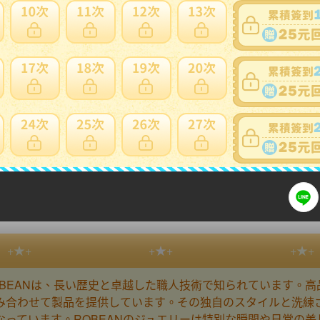
注意
細問題說明請使用商品問與答
・極!極満針ルチルクォーツ★ブレスレット パ
10.8-11.3mm
+★+
+★+
+★+
OBEANは、長い歴史と卓越した職人技術で知られています。
み合わせて製品を提供しています。その独自のスタイルと洗練
なっています。ROBEANのジュエリーは特別な瞬間や日常の