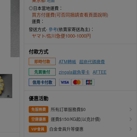
地圖
◎日本當地運費：
買方付運費(可否同捆請查看頁面說明)
運費：
發送方式-
參考
(依賣家寄送為主)：
ヤマト/佐川急便1000-1000円
付款方式
ATM轉帳
超商代碼繳費
即時付款
zingala銀角零卡
AFTEE
先買後付
信用卡付款
優惠活動
所有訂單服務費$0
免服務費
運費$150/KG起(以克計價)
空運優惠
白金會員升等優惠
VIP會員