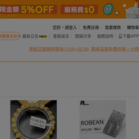
您好，
請登入
免費註冊
我要匯款
購物車
網購實名制
最新公告
客服留言
開箱分享
服務說明
下載APP
例假日服務時間為13:00~22:00
開車自取免費停車一小時