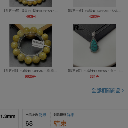
【限定一点】貴重 EU製★ROBEAN・極!極満針ルチルクォーツ★ブレス パワーストーン 天然石 金運 お守り 7.7-8.3mm M1009643
【限定一点】EU製★ROBEAN・シルバーギベオン隕石ペンダント★月に近い パワーストーン 天然石 幸運 24.7*14.4*2.1mm M0713677
463円
4280円
【限定1個】EU製★ROBEAN・極!極満針ルチルクォーツ★ブレスレット パワーストーン 天然石 金運 お守り 14.8-15.7mm M0507574
【限定1個】EU製★ROBEAN・ターコイズ トルコ石・ペンダント★アクセサリー 天然石 きれいめ 約20*10.8*4.6mm M0630703
9625円
331円
全部相關商品
記錄
詳細
出價次數
剩餘時間
.3mm
68
結束