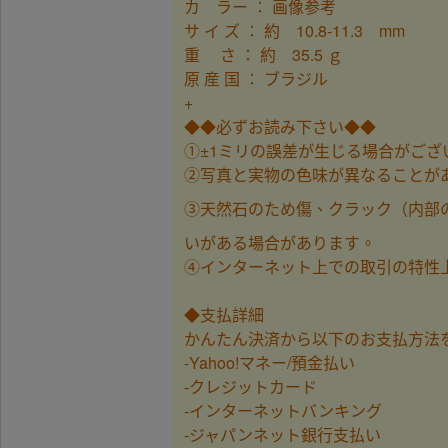
カ ラー ： 画像参考
サ イ ズ ： 約 10.8-11.3 mm
重 さ ： 約 35.5 ｇ
原 産 国 ： ブラジル
+
◆◆必ずお読み下さい◆◆
①±1ミリの誤差が生じる場合がご
②写真と実物の色味が異なることが
③天然石のため傷、クラック（内部
いがある場合があります。
④インターネット上での取引の特性
◆支払詳細
かんたん決済から以下のお支払方法
-Yahoo!マネー/預金払い
-クレジットカード
-インターネットバンキング
-ジャパンネット銀行支払い