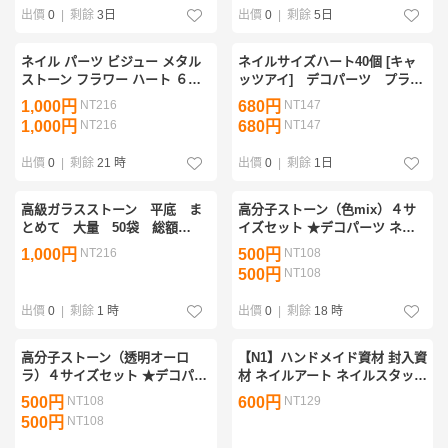
出價
0
|
剩餘
3日
出價
0
|
剩餘
5日
ネイル パーツ ビジュー メタル
ネイルサイズハート40個 [キャ
ストーン フラワー ハート ６種
ッツアイ] デコパーツ プラパ
類 セット 未使用
ーツ ミニサイズ
1,000円
NT216
680円
NT147
1,000円
NT216
680円
NT147
出價
0
|
剩餘
21 時
出價
0
|
剩餘
1日
高級ガラスストーン 平底 ま
高分子ストーン（色mix）４サ
とめて 大量 50袋 総額
イズセット ★デコパーツ ネイ
19,950円 レジン作成 デコ
ル ラインストーン デコうちわ
1,000円
NT216
500円
NT108
ネイルアート などに
セルフネイル デコアート／匿名
500円
NT108
配送
出價
0
|
剩餘
1 時
出價
0
|
剩餘
18 時
高分子ストーン（透明オーロ
【N1】ハンドメイド資材 封入資
ラ）４サイズセット ★デコパー
材 ネイルアート ネイルスタッ
ツ ネイル ラインストーン デコ
ズ ネイルパーツ ミックスカラ
500円
NT108
600円
NT129
うちわ セルフネイル デコアー
ー ラインストーン 3㎜ 約1000
500円
NT108
ト／匿名配送
粒 オーロラ