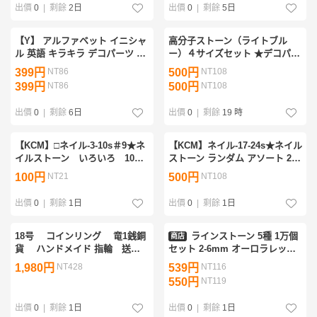
出價
0
|
剩餘
2日
出價
0
|
剩餘
5日
【Y】 アルファベット イニシャ
高分子ストーン（ライトブル
ル 英語 キラキラ デコパーツ ア
ー）４サイズセット ★デコパー
クセサリー ラインストーン
ツ ネイル ラインストーン デコ
399円
NT86
500円
NT108
うちわ セルフネイル／匿名配送
399円
NT86
500円
NT108
出價
0
|
剩餘
6日
出價
0
|
剩餘
19 時
【KCM】□ネイル-3-10s＃9★ネ
【KCM】ネイル-17-24s★ネイル
イルストーン いろいろ 10種
ストーン ランダム アソート 24
セット ラインストーン ネイル
個セット ラウンドストーン ラ
100円
NT21
500円
NT108
パーツ ハンドメイド デコパー
インストーン ネイルパーツ デ
ツ
コパーツ
出價
0
|
剩餘
1日
出價
0
|
剩餘
1日
18号 コインリング 竜1銭銅
ラインストーン 5種 1万個
商店
貨 ハンドメイド 指輪 送料
セット 2-6mm オーロラレッド
無料 （3229）
系 メール便/20ψ
1,980円
NT428
539円
NT116
550円
NT119
出價
0
|
剩餘
1日
出價
0
|
剩餘
1日