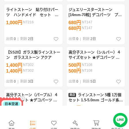
ライトストーン 貼り付けパー
ジュエリースターストーン
ツ ハンドメイド セット ま
[14mm-70粒] デコパーツ プラ
とめ売り
パーツ スタッズ
1,000円
NT216
680円
NT147
680円
NT147
出價
0
|
剩餘
2日
出價
0
|
剩餘
2日
【SS20】ガラス製ラインストー
高分子ストーン（シルバー）４
ン ガラスストーン アクア
サイズセット ★デコパーツ ネ
イル ラインストーン デコうち
1,400円
NT302
500円
NT108
わ セルフネイル デコアート／
1,400円
NT302
500円
NT108
匿名配送
出價
0
|
剩餘
3日
出價
0
|
剩餘
5日
高分子ストーン（パープル）４
ラインストーン 5種 1万個
商店
サイズセット ★デコパーツ ネ
セット 1.5-5.0mm ゴールド系A
イル ラインストーン デコうち
メール便/21ψ
500円
NT108
539円
NT116
わ セルフネイル デコアート／
500円
NT108
550円
NT119
匿名配送
出價
0
|
剩餘
5日
出價
0
|
剩餘
9分