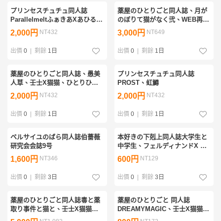
プリンセスチュチュ同人誌
薬屋のひとりごと同人誌、月が
ParallelmeltふぁきあXあひる、
のぼりて猫がなく弐、WEB再録
小梅のこ
本、櫻園。壬氏X猫猫、
2,000円
NT432
3,000円
NT649
出價
0
|
剩餘
1日
出價
0
|
剩餘
1日
薬屋のひとりごと同人誌、愚美
プリンセスチュチュ同人誌
人草、壬士X猫猫、ひとりひと
PROST、虹鱒
とせ、ちふゆ
2,000円
NT432
2,000円
NT432
出價
0
|
剩餘
1日
出價
0
|
剩餘
1日
ベルサイユのばら同人誌伯薔薇
本好きの下剋上同人誌大学生と
研究会会誌9号
中学生、フェルディナンドX ロ
ーゼマイン、白銀朔
1,600円
NT346
600円
NT129
出價
0
|
剩餘
3日
出價
0
|
剩餘
3日
薬屋のひとりごと同人誌毒と薬
薬屋のひとりごと 同人誌
取り事件と猫と、壬士X猫猫、
DREAMYMAGIC、壬士X猫猫、
小説アンソロジー、ノベルティ
REONA