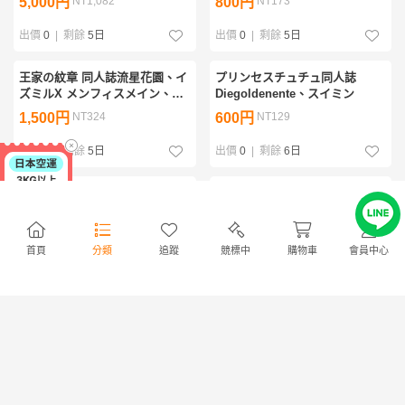
5,000円
NT1,082
800円
NT173
付き、あめり、水瀬あかり他
出價
0
|
剩餘
5日
出價
0
|
剩餘
5日
王家の紋章 同人誌流星花園、イ
プリンセスチュチュ同人誌
ズミルX メンフィスメイン、花
Diegoldenente、スイミン
蓮、ささいもえ
1,500円
NT324
600円
NT129
出價
0
|
剩餘
5日
出價
0
|
剩餘
6日
薬屋のひとりごと同人誌、誘い
薬屋のひとりごと同人誌、まじ
誘われ、壬氏X猫猫、櫻園
わらないふたり、カリカリベー
コン、しお。壬氏X猫猫、
2,200円
NT476
2,000円
NT432
首頁
分類
追蹤
競標中
購物車
會員中心
出價
0
|
剩餘
6日
出價
0
|
剩餘
6日
薬屋のひとりごと同人誌、香辛
薬屋のひとりごと同人誌、日々
料は悲劇と喜劇を持ってくる。
愛々、壬士X猫猫、なつ
壬士X猫猫、くらはし馨
1,800円
NT389
1,200円
NT259
出價
0
|
剩餘
12 時
出價
0
|
剩餘
1日