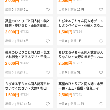
2,000円
NT432
2,000円
NT432
おとはりこ、sakuraberry、
riko
出價
0
|
剩餘
6日
出價
0
|
剩餘
12 時
薬屋のひとりごと同人誌、猫と
ちびまる子ちゃん同人誌デート
晩酌、歩けると、壬氏X猫猫、
しようベイビー、花輪X まる
イラストカード付き
子、るか
2,000円
NT432
1,500円
NT324
出價
0
|
剩餘
4日
出價
0
|
剩餘
1日
薬屋のひとりごと同人誌、気ま
ちびまる子ちゃん同人誌おかえ
ぐれ御免、アマネマリ、壬氏X
りなさい。大野X まる子、おか
猫猫、
っぱ組、銀子
2,000円
NT432
3,500円
NT757
出價
0
|
剩餘
2日
出價
0
|
剩餘
3日
ちびまる子ちゃん同人誌凍らせ
薬屋のひとりごと同人誌、水天
ないでください、大野X 杉山X
一碧、壬士X猫猫、御免ライダ
大野、花輪X 丸尾、プルちょ
ー、有田未佳
1,500円
NT324
2,500円
NT541
め、ストロベリーハイスクール
出價
0
|
剩餘
12 時
出價
0
|
剩餘
12 時