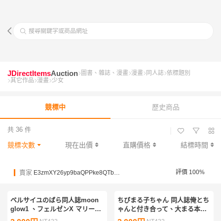
搜尋關鍵字或商品網址
JDirectItems
Auction
圖書、雜誌、漫畫
漫畫
同人誌
依標題別
其它作品
漫畫
少女
競標中
歷史商品
共 36 件
|
競標次數
現在出價
直購價格
結標時間
賣家
評價 100%
E3zmXY26yp9baQPPke8QTbbLRBGCg
ベルサイユのばら同人誌moon
ちびまる子ちゃん 同人誌俺とち
glow1 、フェルゼンX マリー、
ゃんと付き合って、大まる本、
砧菜々
ペーパー付き、大野X まる子、