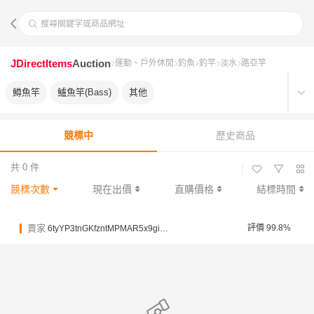
搜尋關鍵字或商品網址
JDirectItems
Auction
運動、戶外休閒
釣魚
釣竿
淡水
路亞竿
鱒魚竿
鱸魚竿(Bass)
其他
競標中
歷史商品
共 0 件
|
競標次數
現在出價
直購價格
結標時間
賣家
評價 99.8%
6tyYP3tnGKfzntMPMAR5x9giQxJwW