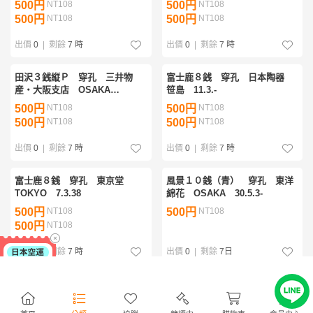
500円
NT108
500円
NT108
500円
NT108
500円
NT108
出價
0
|
剩餘
7 時
出價
0
|
剩餘
7 時
田沢３銭縦Ｐ 穿孔 三井物
富士鹿８銭 穿孔 日本陶器
産・大阪支店 OSAKA
笹島 11.3.-
NIPPON 19.7.37
500円
NT108
500円
NT108
500円
NT108
500円
NT108
出價
0
|
剩餘
7 時
出價
0
|
剩餘
7 時
富士鹿８銭 穿孔 東京堂
風景１０銭（青） 穿孔 東洋
TOKYO 7.3.38
綿花 OSAKA 30.5.3-
500円
NT108
500円
NT108
500円
NT108
出價
0
|
剩餘
7 時
出價
0
|
剩餘
7日
風景１０銭（青） 穿孔 中央
風景１０銭（青） 穿孔 香港
青果卸売 神田花田町 11.7.21
上海銀行・神戸支店 KOBE
9.11.35