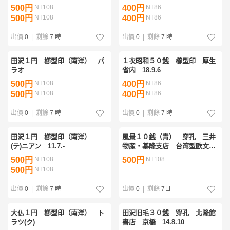
500円
NT108
400円
NT86
500円
NT108
400円
NT86
出價
0
|
剩餘
7 時
出價
0
|
剩餘
7 時
田沢１円 櫛型印（南洋） パ
１次昭和５０銭 櫛型印 厚生
ラオ
省内 18.9.6
500円
NT108
400円
NT86
500円
NT108
400円
NT86
出價
0
|
剩餘
7 時
出價
0
|
剩餘
7 時
田沢１円 櫛型印（南洋）
風景１０銭（青） 穿孔 三井
(テ)ニアン 11.7.-
物産・基隆支店 台湾型欧文
印 KIIRUN 7.7.-
500円
NT108
500円
NT108
500円
NT108
出價
0
|
剩餘
7 時
出價
0
|
剩餘
7日
大仏１円 櫛型印（南洋） ト
田沢旧毛３０銭 穿孔 北隆館
ラツ(ク)
書店 京橋 14.8.10