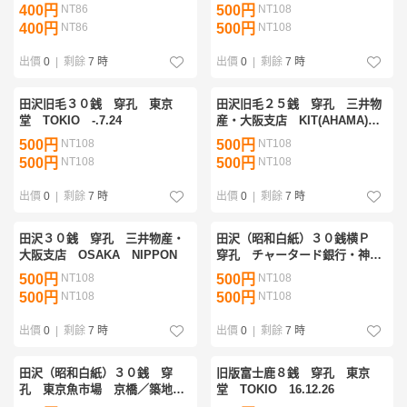
400円
NT86
500円
NT108
400円
NT86
500円
NT108
出價
0
|
剩餘
7 時
出價
0
|
剩餘
7 時
田沢旧毛３０銭 穿孔 東京
田沢旧毛２５銭 穿孔 三井物
堂 TOKIO -.7.24
産・大阪支店 KIT(AHAMA)
13.-.- 欧文櫛型印 KITAHAMA
500円
NT108
500円
NT108
500円
NT108
500円
NT108
出價
0
|
剩餘
7 時
出價
0
|
剩餘
7 時
田沢３０銭 穿孔 三井物産・
田沢（昭和白紙）３０銭横Ｐ
大阪支店 OSAKA NIPPON
穿孔 チャータード銀行・神戸
支店 KOBE 31.1.38
500円
NT108
500円
NT108
500円
NT108
500円
NT108
出價
0
|
剩餘
7 時
出價
0
|
剩餘
7 時
田沢（昭和白紙）３０銭 穿
旧版富士鹿８銭 穿孔 東京
孔 東京魚市場 京橋／築地
堂 TOKIO 16.12.26
(1)3.2.14 分室印