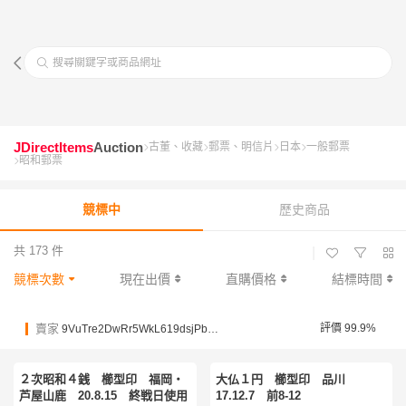
搜尋關鍵字或商品網址
JDirectItems
Auction
古董、收藏
郵票、明信片
日本
一般郵票
昭和郵票
競標中
歷史商品
共 173 件
|
競標次數
現在出價
直購價格
結標時間
賣家
評價 99.9%
9VuTre2DwRr5WkL619dsjPbnVdm5G
２次昭和４銭 櫛型印 福岡・
大仏１円 櫛型印 品川
芦屋山鹿 20.8.15 終戦日使用
17.12.7 前8-12