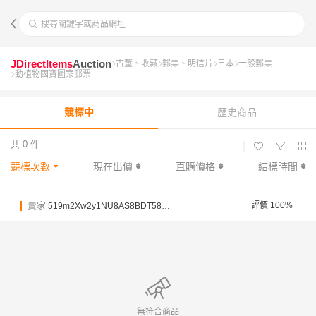
搜尋關鍵字或商品網址
JDirectItems
Auction
古董、收藏
郵票、明信片
日本
一般郵票
動植物國寶圖案郵票
競標中
歷史商品
共 0 件
|
競標次數
現在出價
直購價格
結標時間
賣家
評價 100%
519m2Xw2y1NU8AS8BDT58yae1Y4WL
無符合商品