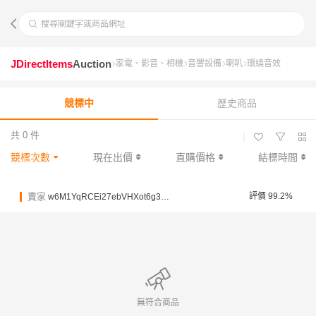
搜尋關鍵字或商品網址
JDirectItems
Auction
家電、影音、相機
音響設備
喇叭
環繞音效
競標中
歷史商品
共 0 件
|
競標次數
現在出價
直購價格
結標時間
賣家
評價 99.2%
w6M1YqRCEi27ebVHXot6g32VxRbY
無符合商品