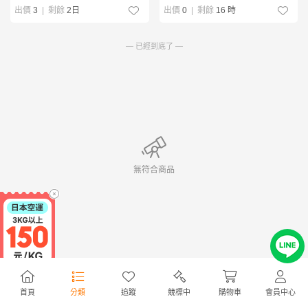
出價
3
|
剩餘
2日
出價
0
|
剩餘
16 時
— 已經到底了 —
無符合商品
首頁
分類
追蹤
競標中
購物車
會員中心