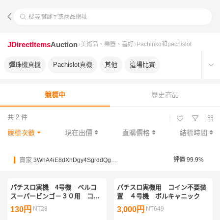
搜尋關鍵字或商品網址
JDirectItems
Auction
美術品、樂器、喜好
Pachinko和pachislot
彈珠機真機
Pachislot真機
其他
這場比賽
競標中
歷史商品
共 2 件
|
競標次數
現在出價
直購價格
結標時間
賣家
評價 99.9%
3WhA4iE8dXhDgy4SgrddQgybGx8qv
パチスロ実機 4号機 ベルコ
パチスロ実機用 コイン不要装
スーパービンゴ－３０用 コイ
置 ４号機 ボルキャニック
ン不要装置
130円
NT28
3,000円
NT649