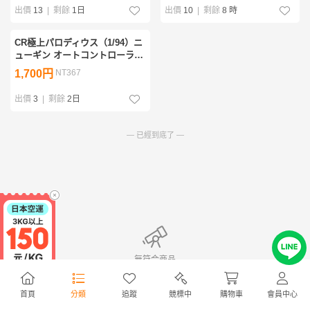
出價
13
|
剩餘
1日
出價
10
|
剩餘
8 時
CR極上パロディウス（1/94）ニ
ューギン オートコントローラー
付き パチンコ実機
1,700円
NT367
出價
3
|
剩餘
2日
— 已經到底了 —
無符合商品
首頁
分類
追蹤
競標中
購物車
會員中心