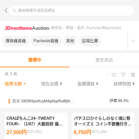
搜尋關鍵字或商品網址
JDirectItems
Auction
美術品、樂器、喜好
Pachinko和pachislot
彈珠機真機
Pachislot真機
其他
這場比賽
競標中
歷史商品
共 3 件
|
競標次數
現在出價
直購價格
結標時間
賣家
評價 99.3%
G8SR6poKcyM4gKbpRaf9jNbYSNCCC
CRAぱちんこ24~TWENTY
パチスロひぐらしのなく頃に祭
FOUR~ （1/87）大都技研 循環
オーイズミ コイン不要機付き
仕様 パチンコ実機
パチスロ実機
27,500円
NT5,951
6,750円
NT1,460