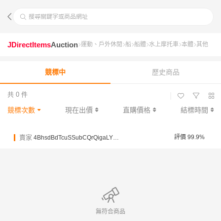
搜尋關鍵字或商品網址
JDirectItems
Auction
運動、戶外休閒
船
船體
水上摩托車
本體
其他
競標中
歷史商品
共 0 件
|
競標次數
現在出價
直購價格
結標時間
賣家
評價 99.9%
4BhsdBdTcuSSubCQrQigaLYNUFPVr
無符合商品