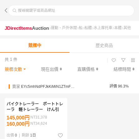
搜尋關鍵字或商品網址
JDirectItems
Auction
運動、戶外休閒
船
船體
水上摩托車
本體
其他
競標中
歷史商品
共 1 件
|
競標次數
現在出價
直購價格
結標時間
賣家
評價 96.3%
EYc5mhNdPFJkKiMiN1ZTmF9qkm6US
バイクトレーラー ボートトレ
ーラ 軽トレーラー けん引
145,000円
NT31,378
160,000円
NT34,624
出價
0
|
剩餘
1日