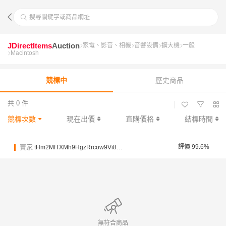
搜尋關鍵字或商品網址
JDirectItems
Auction
家電、影音、相機
音響設備
擴大機
一般
Macintosh
競標中
歷史商品
共 0 件
|
競標次數
現在出價
直購價格
結標時間
賣家
評價 99.6%
tHm2MfTXMh9HgzRrcow9Vi8nGcDA
無符合商品