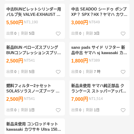
中古BUNビレットシリンダー用
中古 SEADOO シードゥ ポンプ
バルブ矢 VALVE-EXHAUST バ
XP？ SPX？HX？ヤマハ カワサ
ルブベローズスプリング ヤマハ
キ フリースタイル レース フリ
5,500円
NT1,190
3,000円
NT649
フリースタイル FREESTYLE
ーライド BUN RRP FREE
BUN wabuzun RRP revolver
STYLE
出價
0
|
剩餘
5日
出價
0
|
剩餘
3日
新品BUN ベローズスプリング
sano pads サイド リフター 新
BUNコンプレッションスプリン
品中古 ヤマハ sj kawasaki カワ
グ バルブカバーアジャスタース
サキ 550 650 750 sx sxr フリー
2,500円
NT541
1,800円
NT389
クリューSJ700x2フリースタイ
スタイル フリーライド bun rrp
ルwabuzunRRPrevolver
revolver
出價
0
|
剩餘
5日
出價
0
|
剩餘
7 時
燃料フィルター2ヶセット
新品未使用 ヤマハ純正部品 ク
SOLASソラスノーズブーツ エ
ランケース ストッパーアッパー
ンジンブラケットアルミカラー
マウント SJ700 fx rz フリース
2,500円
NT541
7,000円
NT1,514
スペーサーヤマハ フリースタイ
タイル フリーライド wabuzun
ルレースフリーライド
BUN RRP revolver
出價
0
|
剩餘
1日
出價
0
|
剩餘
1日
新品未使用 コンロッドキット
kawasaki カワサキ Ultra 150