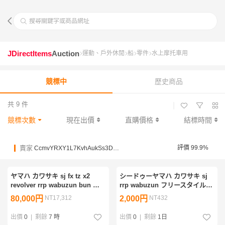
搜尋關鍵字或商品網址
JDirectItems
Auction
運動、戶外休閒
船
零件
水上摩托車用
競標中
歷史商品
共 9 件
|
競標次數
現在出價
直購價格
結標時間
賣家
評價 99.9%
CcmvYRXY1L7KvhAukSs3D3Y11qLoF
ヤマハ カワサキ sj fx tz x2
シードゥーヤマハ カワサキ sj
revolver rrp wabuzun bun フ
rrp wabuzun フリースタイル
リースタイル フリーライド
mikuni ミクニキャブ 48パイ用
80,000円
NT17,312
2,000円
NT432
dasa ダサ 49 ツインキャブ
バタフライ2枚セット 中古美品
出價
0
|
剩餘
7 時
出價
0
|
剩餘
1日