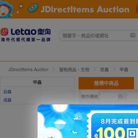
JDirectItems Auction
寵物用品、生物
昆蟲
甲蟲
甲蟲
競標中商品
幼蟲
円 -
成蟲
現在出價
直購價