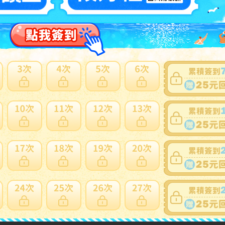
賣家
61yrRrPMtsnPhQ1sUTx8cQGKA151
0~0件 / 0件
跳至
頁
賣家寄錯全額處理
運送損壞全