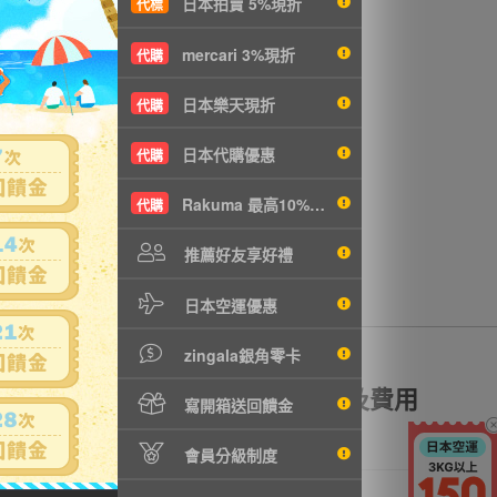
日本拍賣 5%現折
代標
e
沒有商品拍賣
mercari 3%現折
代購
日本樂天現折
代購
日本代購優惠
代購
Rakuma 最高10%現折
代購
推薦好友享好禮
日本空運優惠
zingala銀角零卡
額理賠
全透明資訊及費用
寫開箱送回饋金
會員分級制度