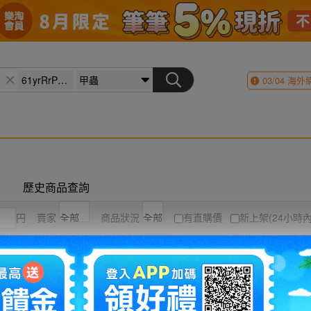
03/04
海外
歷史商品查詢
円
賣家
商品狀況
有直購價
新上架(24小時內
競標高到低
結標時間
圖片
列表