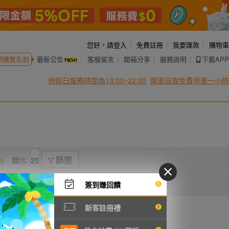
您好，
請登入
免費註冊
我要匯款
購物車
網購實名制
最新公告
客服留言
開箱分享
服務說明
下載APP
例假日服務時間為13:00~22:00
開車自取免費停車一小時
)
顯示:
篩選
簽到賺回饋
新客註冊禮