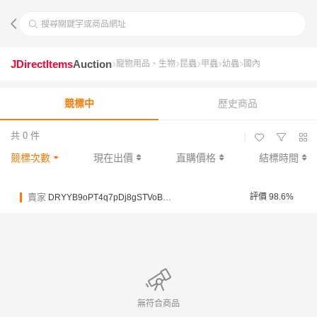
搜尋關鍵字或商品網址
JDirectItems
Auction
寵物用品、生物
昆蟲
甲蟲
幼蟲
國內
競標中
歷史商品
共 0 件
|
競標次數
現在出價
直購價格
結標時間
賣家
評價 98.6%
DRYYB9oPT4q7pDj8gSTVoBjWeX7mM
無符合商品