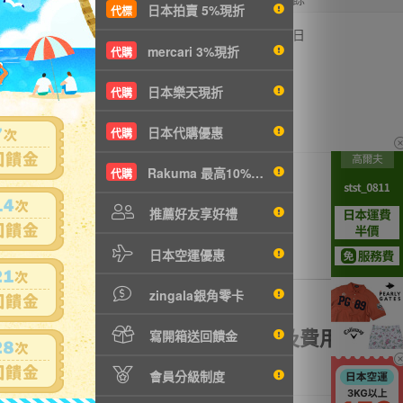
日本拍賣 5%現折
代標
,800円
-
7
2日
mercari 3%現折
代購
T389元
日本樂天現折
代購
日本代購優惠
代購
Rakuma 最高10%現折
代購
推薦好友享好禮
日本空運優惠
zingala銀角零卡
額理賠
全透明資訊及費用
寫開箱送回饋金
會員分級制度