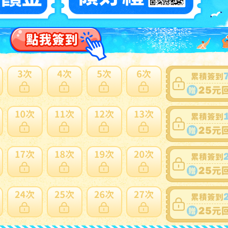
1
品正規品 PEARLYGATES/ジャックバニー JBロゴ2wayコ
ンストレッチ テーパードパンツ size4(M)
N
多此賣家商品
1~1件 / 1件
1
跳至
頁
賣家寄錯全額處理
運送損壞全