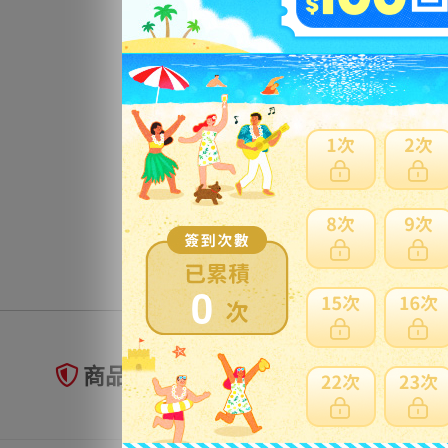
★新
ット
更
0
商品未到貨全額理賠