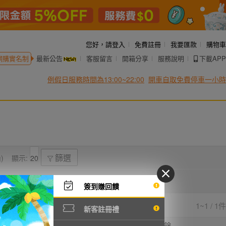
您好，
請登入
免費註冊
我要匯款
購物車
網購實名制
最新公告
客服留言
開箱分享
服務說明
下載APP
例假日服務時間為13:00~22:00
開車自取免費停車一小時
)
顯示:
篩選
簽到賺回饋
1~1 / 1件
新客註冊禮
前價格
直購價
出價
剩餘