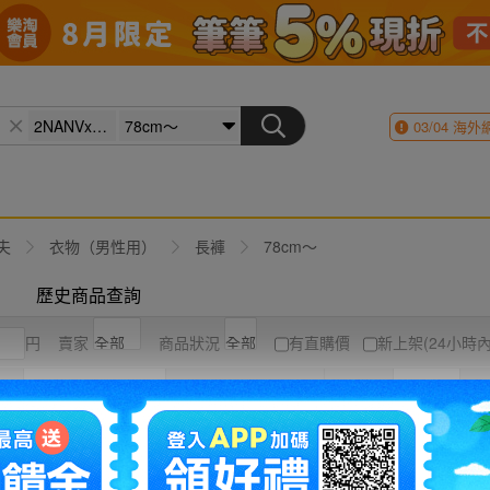
03/04
海外
夫
衣物（男性用）
長褲
78cm～
歷史商品查詢
円
賣家
商品狀況
有直購價
新上架(24小時內
競標高到低
結標時間
圖片
列表
目