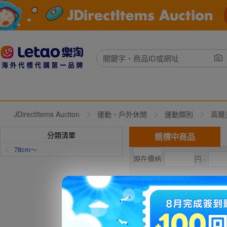
JDirectItems Auction
運動、戶外休閒
運動類別
高爾
分類清單
競標中商品
78cm～
円 -
現在出價
直購價
加入收藏
收藏賣家