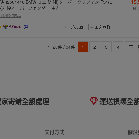
15
PJ-42501446]BMW ミニ(MINI)クーパー クラブマン F54(L
15)左後オーバーフェンダー 中古
NT
多此賣家商品
1~20件 / 64件
1
2
3
4
下一頁
賣家寄錯全額處理
運送損壞全
支付方式
關注