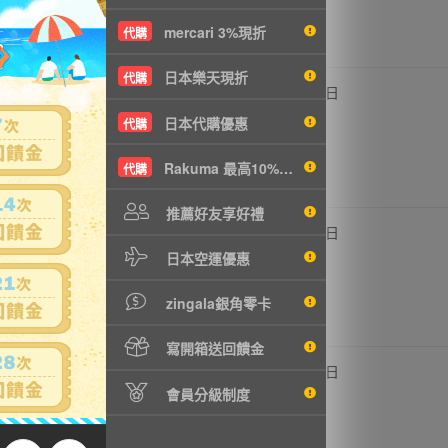
mercari 3%現折
代購
日本樂天現折
代購
,204円
18,920円
0
1日
3722元
NT4094元
日本代購優惠
代購
Rakuma 最高10%現折
代購
推薦好友享好禮
,567円
19,316円
0
1日
3801元
NT4179元
日本空運優惠
zingala銀角零卡
寫開箱送回饋金
,600円
67,760円
0
1日
3330元
NT14663元
會員分級制度