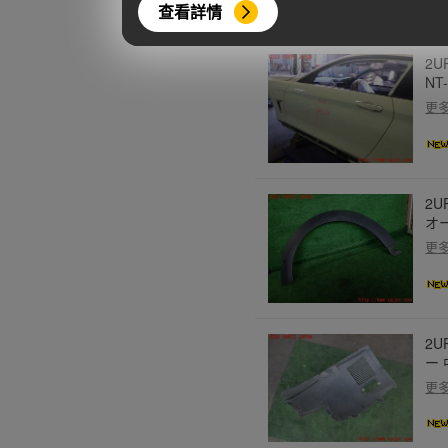
查看詳情
2U
NT
更
2U
オ
更
2U
ー
更