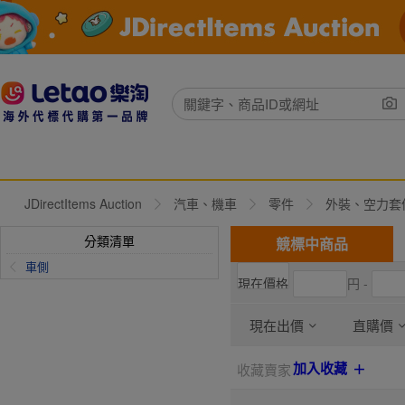
JDirectItems Auction
汽車、機車
零件
外裝、空力套
分類清單
競標中商品
車側
円 -
現在出價
直購價
加入收藏
收藏賣家