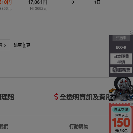
,510円
17,061円
0
1日
3356元
NT3692元
 >
跳至
頁
額理賠
全透明資訊及費用
我們
行動購物