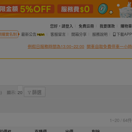
您好，
請登入
免費註冊
我要匯款
購物車
網購實名制
最新公告
客服留言
開箱分享
服務說明
下載APP
例假日服務時間為13:00~22:00
開車自取免費停車一小時
)
顯示:
篩選
1~20 / 64件
前價格
直購價
出價
剩餘