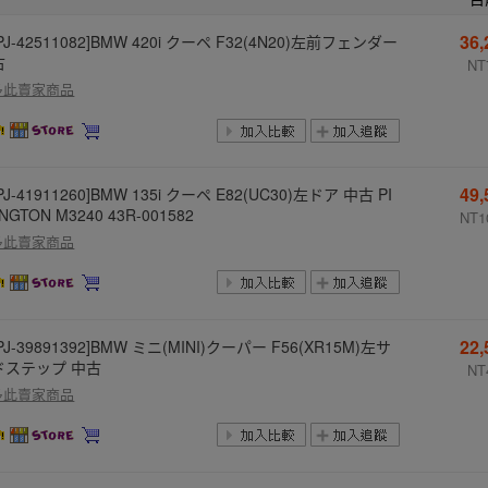
36
PJ-42511082]BMW 420i クーペ F32(4N20)左前フェンダー
古
NT
多此賣家商品
49
PJ-41911260]BMW 135i クーペ E82(UC30)左ドア 中古 PI
INGTON M3240 43R-001582
NT1
多此賣家商品
22
PJ-39891392]BMW ミニ(MINI)クーパー F56(XR15M)左サ
ドステップ 中古
NT
多此賣家商品