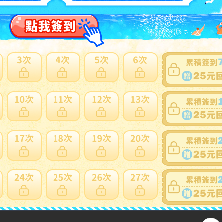
17
PJ-41911390]BMW 135i クーペ E82(UC30)右サイドステッ
 中古
NT
多此賣家商品
17
PJ-42511392]BMW 420i クーペ F32(4N20)左サイドステッ
 中古
NT
多此賣家商品
61
PJ-43361260]BMW 218d グランクーペ F44(7M20)左前ド
中古 AGC M25 43R-00049
NT1
多此賣家商品