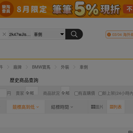
03/04
海外
件
廠牌
BMW寶馬
外裝
車側
歷史商品查詢
円
賣家
商品狀況
有直購價
新上架(24小時內
競標高到低
結標時間
圖片
列表
目