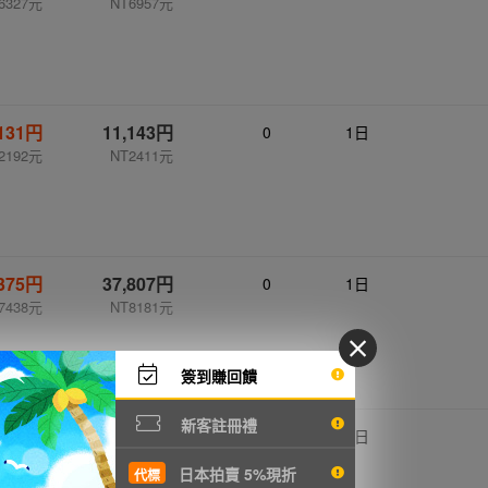
6327元
NT6957元
,131円
11,143円
0
1日
2192元
NT2411元
,375円
37,807円
0
1日
7438元
NT8181元
簽到賺回饋
新客註冊禮
,659円
23,815円
0
1日
4687元
NT5153元
日本拍賣 5%現折
代標