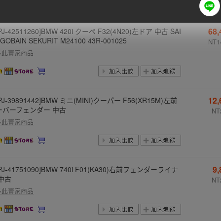
68
PJ-42511260]BMW 420i クーペ F32(4N20)左ドア 中古 SAI
-GOBAIN SEKURIT M24100 43R-001025
NT1
多此賣家商品
12
PJ-39891442]BMW ミニ(MINI)クーパー F56(XR15M)左前
ーバーフェンダー 中古
NT
多此賣家商品
9
PJ-41751090]BMW 740i F01(KA30)右前フェンダーライナ
 中古
NT
多此賣家商品