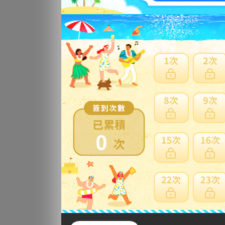
2U
プ
更
2U
プ
0
更
2U
ア 
更