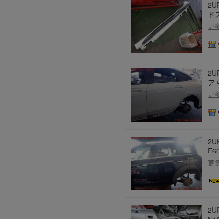
2U
ド
更
2U
ア 
更
2U
F6
更
2U
N