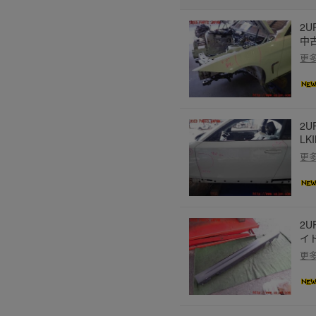
2U
中
更
2U
LK
更
2U
イ
更