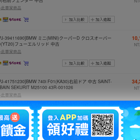
NT
多此賣家商品
10
PJ-39411690]BMW ミニ(MINI)クーパーD クロスオーバー
0(YT20)フューエルリッド 中古
NT
多此賣家商品
34
PJ-41751230]BMW 740i F01(KA30)右前ドア 中古 SAINT-
BAIN SEKURIT M25100 43R-001026
NT
多此賣家商品
21
PJ-39411080]BMW ミニ(MINI)クーパーD クロスオーバー
0(YT20)右前フェンダー ジャンク
NT
多此賣家商品