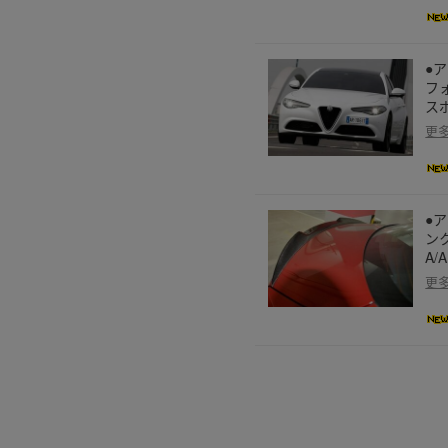
●
フ
ス
更
●
ン
A/
更