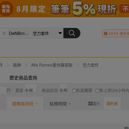
03/04
海外
件
廠牌
Alfa Romeo愛快羅密歐
空力套件
歷史商品查詢
円
賣家
商品狀況
有直購價
新上架(24小時內
競標高到低
結標時間
圖片
列表
目