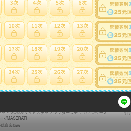
50
PDESIGN◆アルファロメオ 2017〜ジュリア用 カーボントラ
スポイラー/リアウイング/リアスポイラー/GIURIA/ALFA/
NT1
織カーボン/人気商品
多此賣家商品
135
アルファロメオ 2017～ジュリア ヴェロッチェ4WD用カーボ
ディフューザー/カーボンでフューザー/アンダースポ/JURIA/
NT2
FA/人気商品
多此賣家商品
173
マセラティ ギブリ用PPM500 リアルカーボンサイドスカー
セット/SQ4/S/サイドステップ/アンダーステップ/アンダース
NT3
ト/MASERATI
多此賣家商品