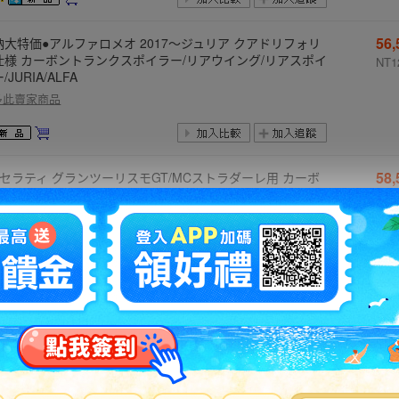
56
納大特価●アルファロメオ 2017～ジュリア クアドリフォリ
仕様 カーボントランクスポイラー/リアウイング/リアスポイ
NT1
/JURIA/ALFA
多此賣家商品
58
マセラティ グランツーリスモGT/MCストラダーレ用 カーボ
トランクスポイラー/リアスポイラー/リアウイング/MASER
NT1
I/クロスカーボン
多此賣家商品
74
アルファロメオ 2017～ジュリアヴェロッチェ 4WD用 クアド
フォリオ仕様 カーボンリップスポイラー/カーボンスポイラ
NT1
JURIA/ALFA
多此賣家商品