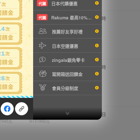
日本代購優惠
代購
Rakuma 最高10%現折
,500円
51,480円
代購
0
1 時
0928元
NT11140元
推薦好友享好禮
日本空運優惠
zingala銀角零卡
,400円
170,500円
0
1 時
9300元
NT36896元
寫開箱送回饋金
會員分級制度
,500円
239,800円
0
3日
7545元
NT51892元