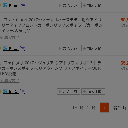
50
アルファ・ロメオ 2017～ノーマルベースモデル用クアドリ
ォリオタイプフロントカーボンリップスポイラー/カーボン
NT1
ポイラー/人気商品
多此賣家商品
65
アルファロメオ 2017～ジュリア クアドリフォリオTP トラ
クカーボンスポイラー/リアウイング/リアスポイラー/JURI
NT1
ALFA/綾織
多此賣家商品
1~11件 / 11件
1
跳至