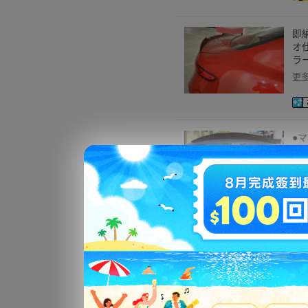
即
オ
ラー
更
●
ン
AT
更
●
リ
ー/
更