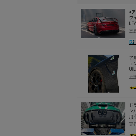
●ア
ウイ
LF
更
ア
ェン
UI
更
ド
ンパ
用
更