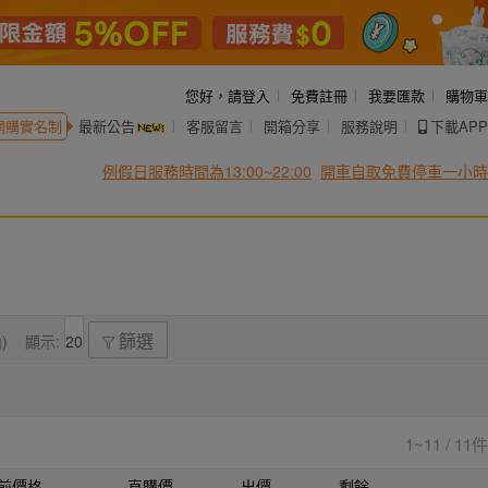
您好，
請登入
免費註冊
我要匯款
購物車
網購實名制
最新公告
客服留言
開箱分享
服務說明
下載APP
例假日服務時間為13:00~22:00
開車自取免費停車一小時
)
顯示:
篩選
1~11 / 11件
前價格
直購價
出價
剩餘