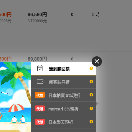
,500円
96,580円
0
5 時
2226元
NT20899元
,500円
89,800円
0
2日
2659元
NT19432元
簽到賺回饋
新客註冊禮
日本拍賣 5%現折
代標
,800円
98,780円
0
3日
mercari 3%現折
代購
6186元
NT21375元
日本樂天現折
代購