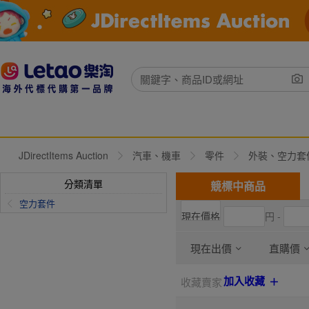
JDirectItems Auction
汽車、機車
零件
外裝、空力套
分類清單
競標中商品
空力套件
円 -
現在出價
直購價
加入收藏
收藏賣家