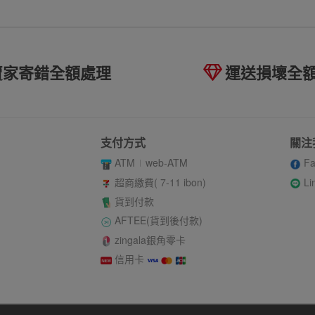
賣家寄錯全額處理
運送損壞全
支付方式
關注
ATM
web-ATM
Fa
Li
超商繳費( 7-11 ibon)
貨到付款
AFTEE(貨到後付款)
zingala銀角零卡
信用卡