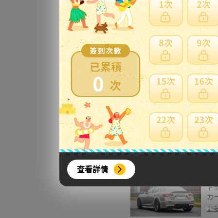
J
ンク
綾
更
0
●
ン
AL
更
查看詳情
●
ト
カー
更