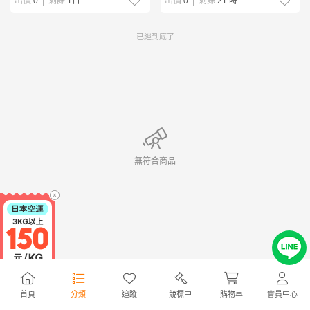
出價
0
|
剩餘
1日
出價
0
|
剩餘
21 時
— 已經到底了 —
無符合商品
首頁
分類
追蹤
競標中
購物車
會員中心