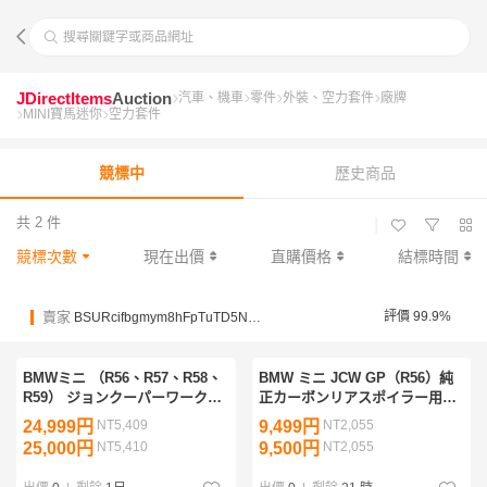
搜尋關鍵字或商品網址
JDirectItems
Auction
汽車、機車
零件
外裝、空力套件
廠牌
MINI寶馬迷你
空力套件
競標中
歷史商品
共 2 件
|
競標次數
現在出價
直購價格
結標時間
賣家
評價 99.9%
BSURcifbgmym8hFpTuTD5NZdstTVJ
BMWミニ （R56、R57、R58、
BMW ミニ JCW GP（R56）純
R59） ジョンクーパーワークス
正カーボンリアスポイラー用
サイドスカート専用 サイドパネ
PPF プロテクションフィルム
24,999円
NT5,409
9,499円
NT2,055
ルガード 左右1セット 新品 未使
プレカット済 艶ありクリア １
25,000円
NT5,410
9,500円
NT2,055
用
枚