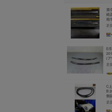
資/
純正
宛
更
E/
20
(
更
C上
B 
側
更