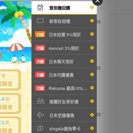
簽到賺回饋
新客註冊禮
,300円
4,400円
0
5 時
T714元
NT952元
日本拍賣 5%現折
代標
mercari 3%現折
代購
日本樂天現折
代購
,200円
3,300円
0
5 時
T476元
NT714元
日本代購優惠
代購
Rakuma 最高10%現折
代購
推薦好友享好禮
,320円
1,500円
0
5 時
日本空運優惠
T285元
NT324元
zingala銀角零卡