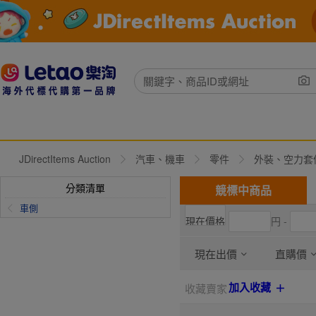
JDirectItems Auction
汽車、機車
零件
外裝、空力套
分類清單
競標中商品
車側
円 -
現在出價
直購價
加入收藏
收藏賣家