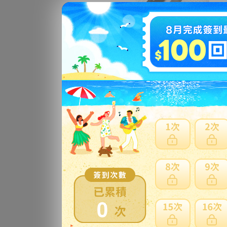
C上
B 
側
更
E/
2
更
A/
0
ュ
ャ
更