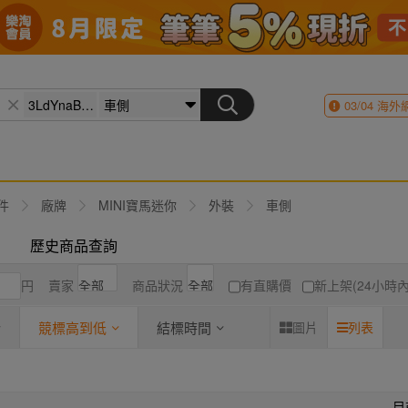
03/04
海外
件
廠牌
MINI寶馬迷你
外裝
車側
歷史商品查詢
円
賣家
商品狀況
有直購價
新上架(24小時內
競標高到低
結標時間
圖片
列表
目