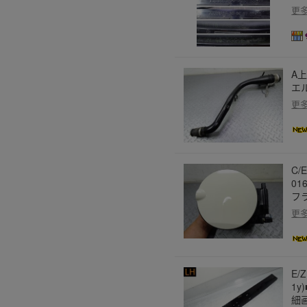
更
A上
エ
更
C/
01
フ
更
E/
1y
細