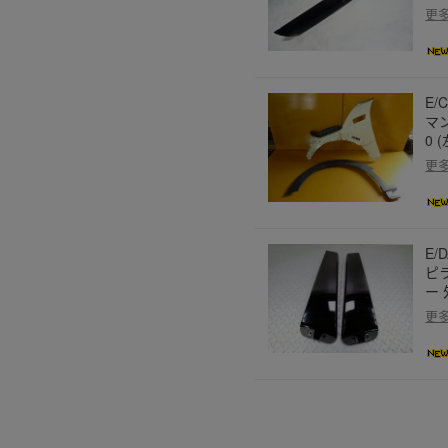
更
E/
マン
0 
更
E/
ピラ
ー
更