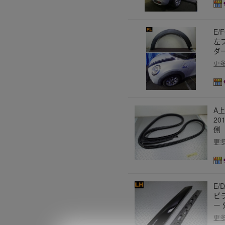
E/
左
ダー
更
A上
20
側
更
E/
ピラ
ー
更