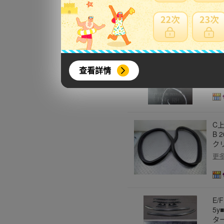
資/
■純
人
查看詳情
更
C上
B
ク
更
E/
5y
タ