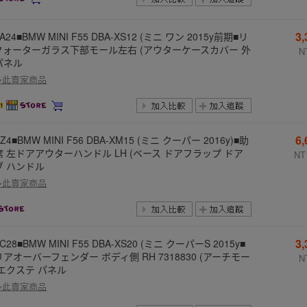
3
DA24■BMW MINI F55 DBA-XS12 (ミニ ワン 2015y前期■リ
クォーターガラス下部モール左右 (アウターケースカバー 外
N
パネル
多此賣家商品
6
DZ4■BMW MINI F56 DBA-XM15 (ミニ クーパー 2016y)■助
席 左ドアアウターハンドル LH (ベース ドアフラップ ドア
NT
ブ ハンドル
多此賣家商品
3
FC28■BMW MINI F55 DBA-XS20 (ミニ クーパーS 2015y■
アオーバーフェンダー ボディ側 RH 7318830 (アーチモー
N
 エクステ パネル
多此賣家商品