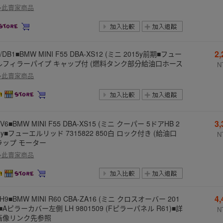
多此賣家商品
2
/DB1■BMW MINI F55 DBA-XS12 (ミニ 2015y前期■フュー
ルフィラーパイプ キャップ付 (燃料タンク部分給油口ホース
N
多此賣家商品
3
EV6■BMW MINI F55 DBA-XS15 (ミニ クーパー 5ドアHB 2
6y■フューエルリッド 7315822 850白 ロック付き (給油口
N
ラップ モーター
多此賣家商品
4
ZH9■BMW MINI R60 CBA-ZA16 (ミニ クロスオーバー 201
)■Aピラーカバー左側 LH 9801509 (Fピラーパネル R61)■詳
N
画像リンク先参照