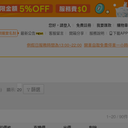
您好，
請登入
免費註冊
我要匯款
購物車
網購實名制
最新公告
客服留言
開箱分享
服務說明
下載APP
例假日服務時間為13:00~22:00
開車自取免費停車一小時
)
顯示:
篩選
1~20 / 90件
前價格
直購價
出價
剩餘