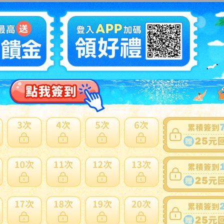
3
/EA28■BMW MINI F55 DBA-XS15 (ミニ クーパー 5ドアH
2016y■左フロントドアウェザーストリップ LH (左F 助手席
N
前ドア部 シーリング
多此賣家商品
2
EB11■BMW MINI F55 DBA-XS15 (ミニ クーパー 5ドアHB
016y■右フロントドアバイザー 純正品 (サイドバイザー
N
多此賣家商品
1
DZ4■BMW MINI F56 DBA-XM15 (ミニ クーパー 2016y)■フ
ーエルリッドベース 7302241 (給油口 フィラーフラップキ
N
リア
多此賣家商品