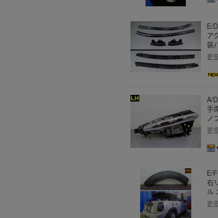
E/
ア
装
更
A/
手
ノ
更
E/
右リ
ル
更