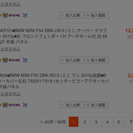
多此賣家商品
13
CA/FG1■BMW MINI F54 DBA-LN15 (ミニ クーパー クラブ
 2015y■左 フロントフェンダー LH アーチモール付 白 85
NT
(左F 外装 パネル
多此賣家商品
2
DA26■BMW MINI F55 DBA-XS12 (ミニ ワン 2015y前期■B
ーカバー左右 7322517/518 (センターピラーアウターカバ
N
 外装パネル
多此賣家商品
1~20件 / 90件
1
2
3
4
5
下