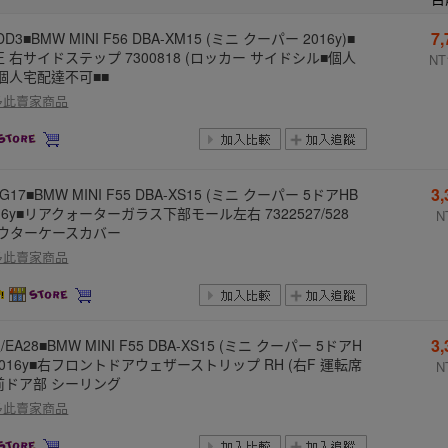
7
DD3■BMW MINI F56 DBA-XM15 (ミニ クーパー 2016y)■
 右サイドステップ 7300818 (ロッカー サイドシル■個人
NT
/個人宅配達不可■■
多此賣家商品
3
EG17■BMW MINI F55 DBA-XS15 (ミニ クーパー 5ドアHB
16y■リアクォーターガラス下部モール左右 7322527/528
N
アウターケースカバー
多此賣家商品
3
/EA28■BMW MINI F55 DBA-XS15 (ミニ クーパー 5ドアH
2016y■右フロントドアウェザーストリップ RH (右F 運転席
N
前ドア部 シーリング
多此賣家商品