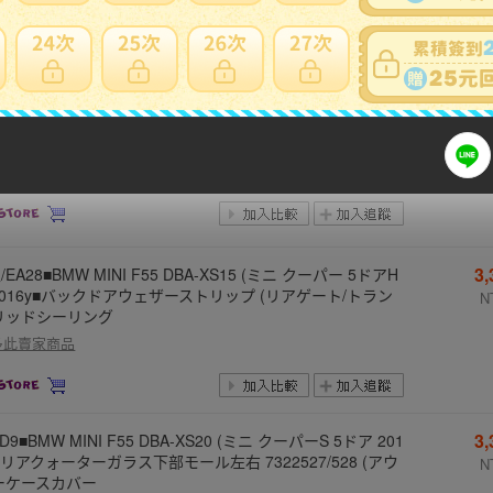
8
FF24■ BMW MINI F54 DBA-LN15 (ミニ クラブマン 2015y
正 右サイドステップ RH 7348914 (サイドシル■個人宛/個
NT
宅配達不可
多此賣家商品
3
/EA28■BMW MINI F55 DBA-XS15 (ミニ クーパー 5ドアH
 2016y■バックドアウェザーストリップ (リアゲート/トラン
N
リッドシーリング
多此賣家商品
3
FD9■BMW MINI F55 DBA-XS20 (ミニ クーパーS 5ドア 201
■リアクォーターガラス下部モール左右 7322527/528 (アウ
N
ーケースカバー