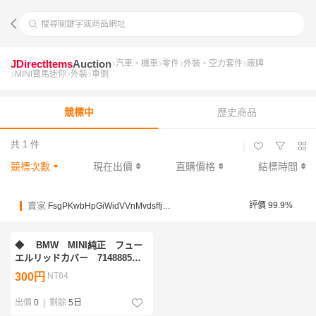
搜尋關鍵字或商品網址
JDirectItems
Auction
汽車、機車
零件
外裝、空力套件
廠牌
MINI寶馬迷你
外裝
車側
競標中
歷史商品
共 1 件
|
競標次數
現在出價
直購價格
結標時間
賣家
評價 99.9%
FsgPKwbHpGiWidVVnMvdsffj3nKeY
◆ BMW MINI純正 フュー
エルリッドカバー 7148885
中古品 ◆
300円
NT64
出價
0
|
剩餘
5日