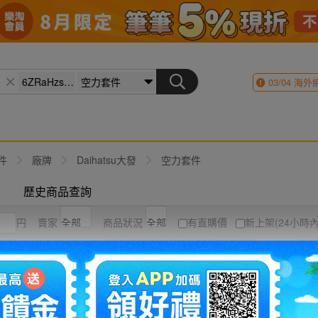
03/04
海外
件
廠牌
Daihatsu大發
空力套件
歷史商品查詢
円
賣家
商品狀況
有直購價
新上架(24小時內
競標高到低
結標時間
圖片
列表