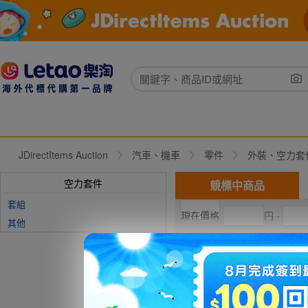
JDirectItems Auction
汽車、機車
零件
外裝、空力套
空力套件
競標中商品
套組
円 -
其他
現在出價
直購價