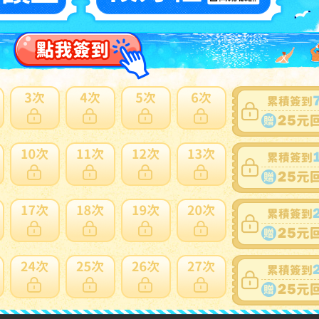
賣家
6ZRaHzsjwepsE6yNyELu8DqHZUgV
0~0件 / 0件
跳至
頁
賣家寄錯全額處理
運送損壞全