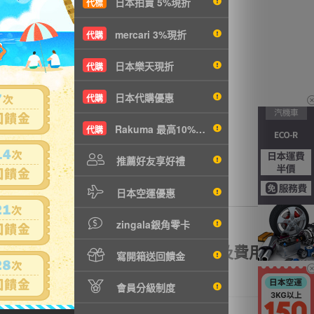
日本拍賣 5%現折
代標
w
沒有商品拍賣
mercari 3%現折
代購
日本樂天現折
代購
日本代購優惠
代購
Rakuma 最高10%現折
代購
推薦好友享好禮
日本空運優惠
zingala銀角零卡
額理賠
全透明資訊及費用
寫開箱送回饋金
會員分級制度