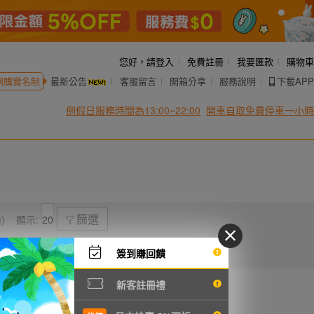
您好，
請登入
免費註冊
我要匯款
購物車
網購實名制
最新公告
客服留言
開箱分享
服務說明
下載APP
例假日服務時間為13:00~22:00
開車自取免費停車一小時
)
顯示:
篩選
簽到賺回饋
新客註冊禮