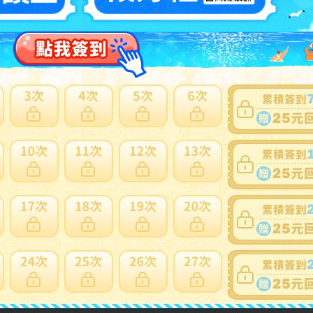
賣家
CGoy7WpmJ5RVN4AXtcwUkA9RMK3
0~0件 / 0件
跳至
頁
賣家寄錯全額處理
運送損壞全