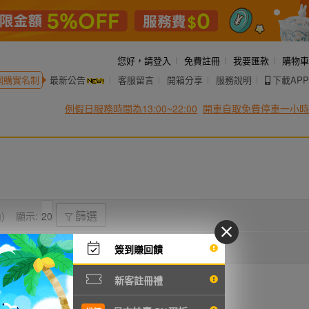
您好，
請登入
免費註冊
我要匯款
購物車
網購實名制
最新公告
客服留言
開箱分享
服務說明
下載APP
例假日服務時間為13:00~22:00
開車自取免費停車一小時
)
顯示:
篩選
簽到賺回饋
新客註冊禮