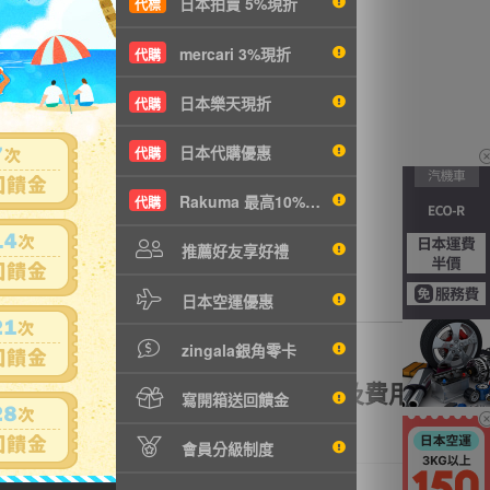
日本拍賣 5%現折
代標
sW
沒有商品拍賣
mercari 3%現折
代購
日本樂天現折
代購
日本代購優惠
代購
Rakuma 最高10%現折
代購
推薦好友享好禮
日本空運優惠
zingala銀角零卡
額理賠
全透明資訊及費用
寫開箱送回饋金
會員分級制度