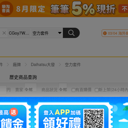
03/04
海外
件
廠牌
Daihatsu大發
空力套件
歷史商品查詢
円
賣家
商品狀況
有直購價
新上架(24小時內
競標高到低
結標時間
圖片
列表