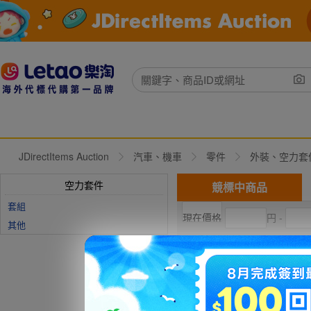
JDirectItems Auction
汽車、機車
零件
外裝、空力套
空力套件
競標中商品
套組
円 -
其他
現在出價
直購價