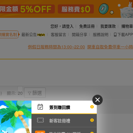
您好，
請登入
免費註冊
我要匯款
購物車
網購實名制
最新公告
客服留言
開箱分享
服務說明
下載APP
例假日服務時間為13:00~22:00
開車自取免費停車一小時
)
顯示:
篩選
簽到賺回饋
新客註冊禮