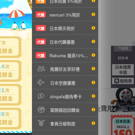
日本拍賣 5%現折
代標
t
沒有商品拍賣
mercari 3%現折
代購
日本樂天現折
代購
日本代購優惠
代購
Rakuma 最高10%現折
代購
推薦好友享好禮
日本空運優惠
zingala銀角零卡
額理賠
全透明資訊及費用
寫開箱送回饋金
會員分級制度