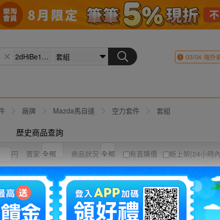
03/04
海外
件
廠牌
Mazda馬自達
空力套件
套組
歷史商品查詢
円
賣家
商品狀況
有直購價
新上架(24小時內
競標高到低
結標時間
圖片
列表