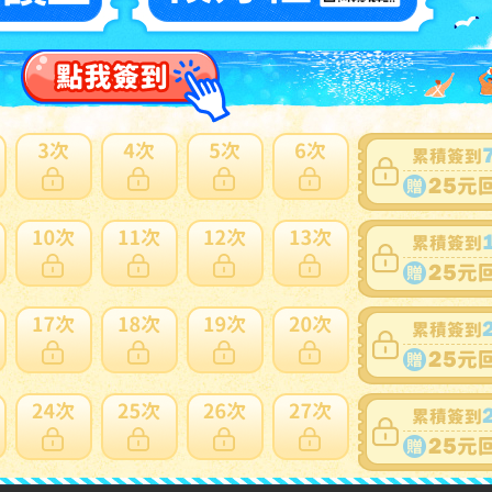
賣家
2dHiBe1Re1QeeKFBx3FTYQVozL4R
0~0件 / 0件
跳至
頁
賣家寄錯全額處理
運送損壞全