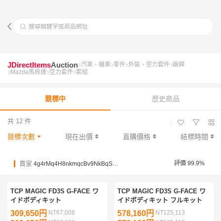
搜尋關鍵字或商品網址
JDirectItems
Auction
汽車、機車
零件
外裝、空力套件
廠牌
Mazda馬自達
空力套件
套組
競標中
歷史商品
共 12 件
|
競標次數
現在出價
直購價格
結標時間
賣家
評價 99.9%
4g4rMq4H8nkmqcBv9NkBqSmv4aMFA
TCP MAGIC FD3S G-FACE ワ
TCP MAGIC FD3S G-FACE ワ
イドボディキット
イドボディキット フルキット
309,650円
NT67,008
578,160円
NT125,113